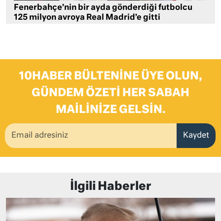
Fenerbahçe’nin bir ayda gönderdiği futbolcu
125 milyon avroya Real Madrid’e gitti
10HABER BÜLTENINE ÜYE OLUN,
GÜNDEM ÖZETI HER SABAH
MAILINIZE GELSIN.
Kaydet
İlgili Haberler