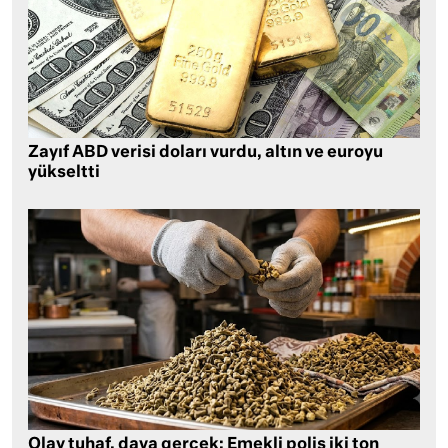
Zayıf ABD verisi doları vurdu, altın ve euroyu
yükseltti
Olay tuhaf, dava gerçek: Emekli polis iki ton