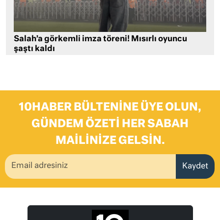
Salah’a görkemli imza töreni! Mısırlı oyuncu
şaştı kaldı
10HABER BÜLTENINE ÜYE OLUN,
GÜNDEM ÖZETI HER SABAH
MAILINIZE GELSIN.
Kaydet