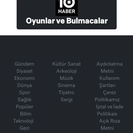
Oyunlar ve Bulmacalar
Gündem
Kültür Sanat
Aydınlatma
Siyaset
Arkeoloji
Metni
Ekonomi
Müzik
Kullanım
Dünya
Sinema
Şartları
Spor
Tiyatro
Çerez
Sağlık
Sergi
Politikamız
Popüler
İptal ve İade
Bilim
Politikası
Teknoloji
Açık Rıza
Gezi
Metni