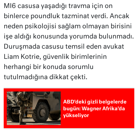
MI6 casusa yaşadığı travma için on
binlerce poundluk tazminat verdi. Ancak
neden psikolojisi sağlam olmayan birisini
işe aldığı konusunda yorumda bulunmadı.
Duruşmada casusu temsil eden avukat
Liam Kotrie, güvenlik birimlerinin
herhangi bir konuda sorumlu
tutulmadığına dikkat çekti.
ABD’deki gizli belgelerde
bugün: Wagner Afrika’da
yükseliyor