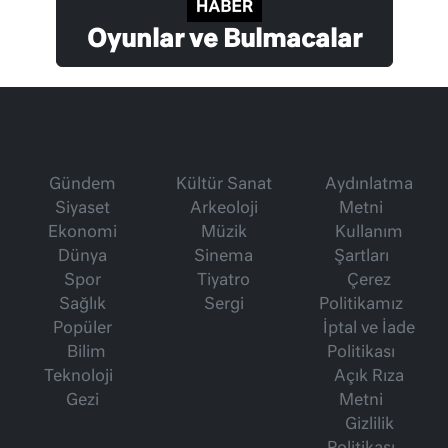
Oyunlar ve Bulmacalar
Gündem
Kültür Sanat
Aydınlatma
Siyaset
Arkeoloji
Metni
Ekonomi
Müzik
Kullanım
Dünya
Sinema
Şartları
Spor
Tiyatro
Çerez
Sağlık
Sergi
Politikamız
Popüler
İptal ve İade
Bilim
Politikası
Teknoloji
Açık Rıza
Gezi
Metni
Gizlilik