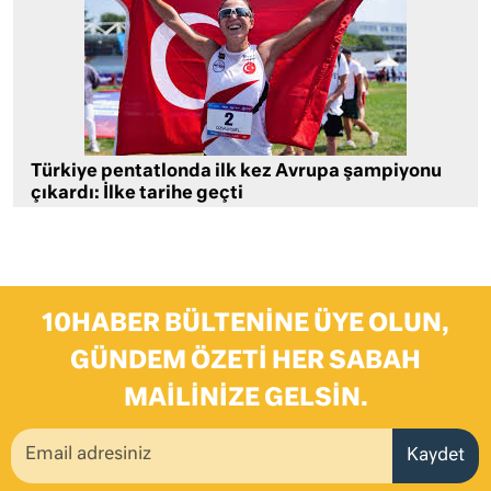
Türkiye pentatlonda ilk kez Avrupa şampiyonu
çıkardı: İlke tarihe geçti
10HABER BÜLTENINE ÜYE OLUN,
GÜNDEM ÖZETI HER SABAH
MAILINIZE GELSIN.
Kaydet