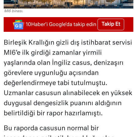
MI6 binası.
Takip Et
10Haber'i Google'da takip edin
Birleşik Krallığın gizli dış istihbarat servisi
MI6’e ilk girdiği zamanlar yirmili
yaşlarında olan İngiliz casus, denizaşırı
görevlere uygunluğu açısından
değerlendirmeye tabi tutulmuştu.
Uzmanlar casusun alınabilecek en yüksek
duygusal dengesizlik puanını aldığının
belirtildiği bir rapor hazırlamıştı.
Bu raporda casusun normal bir