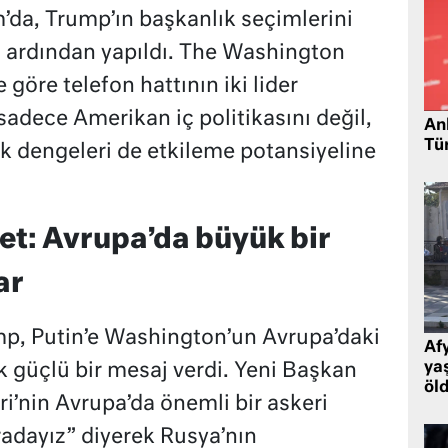
’da, Trump’ın başkanlık seçimlerini
 ardından yapıldı. The Washington
e göre telefon hattının iki lider
adece Amerikan iç politikasını değil,
Ank
Tü
ik dengeleri de etkileme potansiyeline
et: Avrupa’da büyük bir
ar
, Putin’e Washington’un Avrupa’daki
Af
ya
ak güçlü bir mesaj verdi. Yeni Başkan
öl
ri’nin Avrupa’da önemli bir askeri
radayız” diyerek Rusya’nın