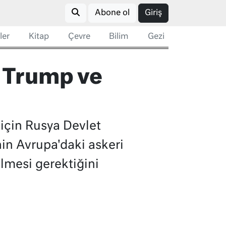
Abone ol
Giriş
ler
Kitap
Çevre
Bilim
Gezi
 Trump ve
için Rusya Devlet
in Avrupa'daki askeri
ilmesi gerektiğini