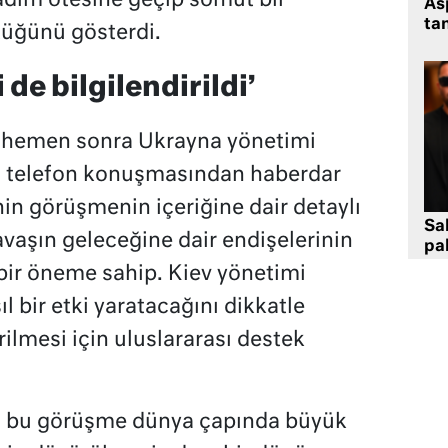
 adım ötesine geçip somut bir
As
tan
üğünü gösterdi.
de bilgilendirildi’
hemen sonra Ukrayna yönetimi
i telefon konuşmasından haberdar
in görüşmenin içeriğine dair detaylı
Sa
savaşın geleceğine dair endişelerinin
pa
 bir öneme sahip. Kiev yönetimi
l bir etki yaratacağını dikkatle
rilmesi için uluslararası destek
i bu görüşme dünya çapında büyük