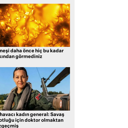
neşi daha önce hiç bu kadar
kından görmediniz
 havacı kadın general: Savaş
lotluğu için doktor olmaktan
zgeçmiş