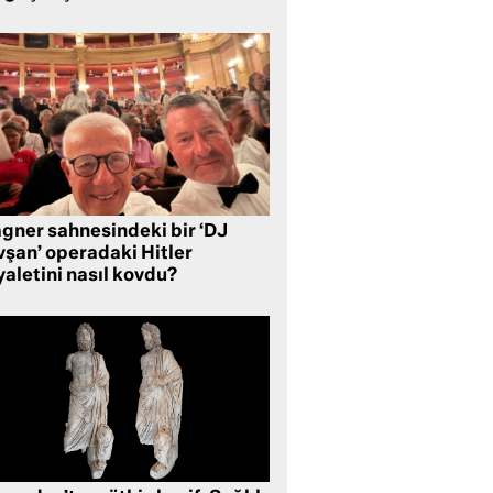
gner sahnesindeki bir ‘DJ
vşan’ operadaki Hitler
aletini nasıl kovdu?