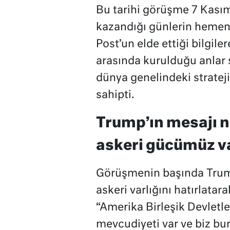
Bu tarihi görüşme 7 Kasım
kazandığı günlerin hemen
Post’un elde ettiği bilgiler
arasında kurulduğu anlar s
dünya genelindeki stratej
sahipti.
Trump’ın mesajı n
askeri gücümüz v
Görüşmenin başında Trump
askeri varlığını hatırlatar
“Amerika Birleşik Devletle
mevcudiyeti var ve biz bu