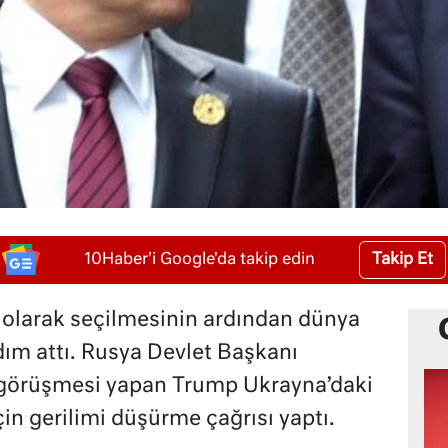
Takip Et
10Haber'i Google'da takip edin
olarak seçilmesinin ardından dünya
ım attı. Rusya Devlet Başkanı
n görüşmesi yapan Trump Ukrayna’daki
çin gerilimi düşürme çağrısı yaptı.