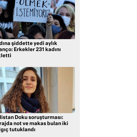
ına şiddette yedi aylık
anço: Erkekler 231 kadını
letti
listan Doku soruşturması:
rajda not ve makas bulan iki
lgıç tutuklandı