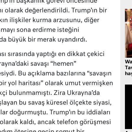
mp’ın başkanlık görevi öncesinde
ı olarak değerlendirildi. Trump’ın bir
ın ilişkiler kurma arzusunu, diğer
mayı sona erdirme isteğini
a büyük bir merak uyandırdı.
 sırasında yaptığı en dikkat çekici
Wa
rayna’daki savaşı “hemen”
Ta
esiydi. Bu açıklama bazılarına “savaşın
hay
 bir yol haritası” olarak umut vermişken
ekçi bulunmamıştı. Zira Ukrayna’da
aşlayan bu savaş küresel ölçekte siyasi,
ar doğurmuştu. Trump’ın bu iddiaları
olarak kaldı, ancak telefon görüşmesi