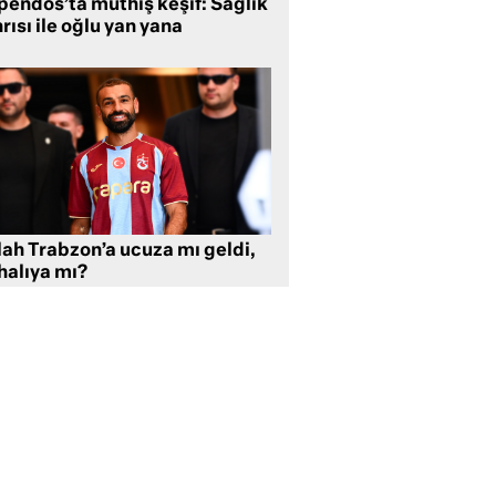
pendos’ta müthiş keşif: Sağlık
rısı ile oğlu yan yana
lah Trabzon’a ucuza mı geldi,
halıya mı?