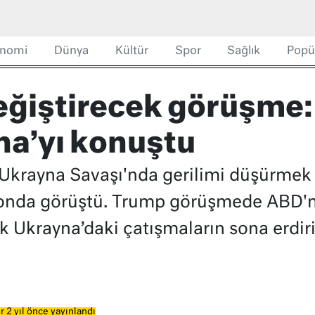
nomi
Dünya
Kültür
Spor
Sağlık
Popü
eğiştirecek görüşme:
na’yı konuştu
krayna Savaşı'nda gerilimi düşürmek 
efonda görüştü. Trump görüşmede ABD'n
ek Ukrayna’daki çatışmaların sona erdir
 2 yıl önce yayınlandı