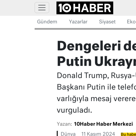
Gündem
Yazarlar
Siyaset
Eko
Dengeleri d
Putin Ukray
Donald Trump, Rusya-U
Başkanı Putin ile tel
varlığıyla mesaj verer
vurguladı.
Yazan:
10Haber Haber Merkezi
Dünya
11 Kasım 2024
Bu haber