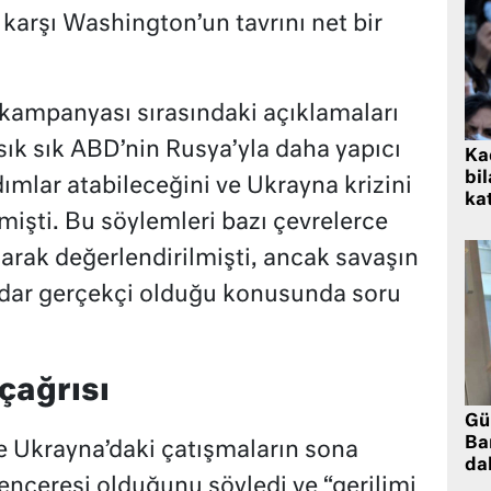
karşı Washington’un tavrını net bir
kampanyası sırasındaki açıklamaları
 sık sık ABD’nin Rusya’yla daha yapıcı
Kad
bil
dımlar atabileceğini ve Ukrayna krizini
kat
tmişti. Bu söylemleri bazı çevrelerce
arak değerlendirilmişti, ancak savaşın
kadar gerçekçi olduğu konusunda soru
çağrısı
Gü
Ba
 Ukrayna’daki çatışmaların sona
da
 penceresi olduğunu söyledi ve “gerilimi