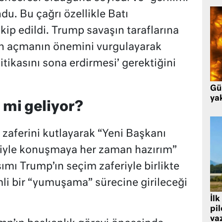
u. Bu çağrı özellikle Batı
kip edildi. Trump savaşın taraflarına
den açmanın önemini vurgulayarak
itikasını sona erdirmesi’ gerektiğini
Gü
ya
mi geliyor?
 zaferini kutlayarak “Yeni Başkanı
siyle konuşmaya her zaman hazırım”
şımı Trump’ın seçim zaferiyle birlikte
li bir “yumuşama” sürecine girileceği
İlk
pi
va