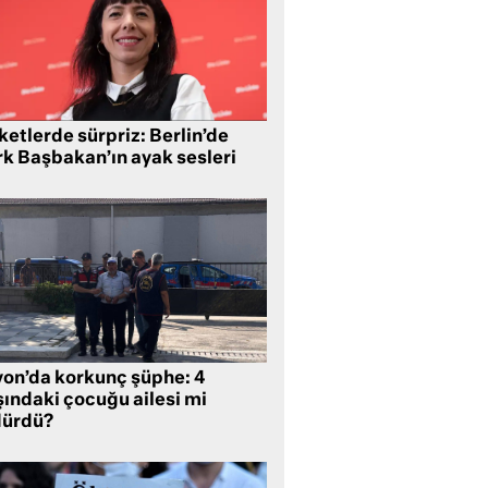
etlerde sürpriz: Berlin’de
rk Başbakan’ın ayak sesleri
yon’da korkunç şüphe: 4
şındaki çocuğu ailesi mi
dürdü?