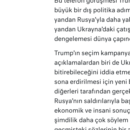
Bu telefon görüşmesi Tru
büyük bir dış politika adım
yandan Rusya’yla daha yak
yandan Ukrayna’daki çatış
dengelemesi dünya çapınd
Trump’ın seçim kampanyası
açıklamalardan biri de Uk
bitirebileceğini iddia etm
sona erdirilmesi için yeni
diğerleri tarafından gerç
Rusya’nın saldırılarıyla b
ekonomik ve insani sonuçl
şimdilik daha çok söylem 