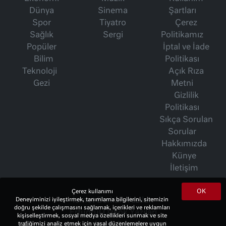
Dünya
Sinema
Şartları
Spor
Tiyatro
Çerez
Sağlık
Sergi
Politikamız
Popüler
İptal ve İade
Bilim
Politikası
Teknoloji
Açık Rıza
Gezi
Metni
Gizlilik
Politikası
Sıkça Sorulan
Sorular
Hakkımızda
Künye
İletişim
OK
Çerez kullanımı
İsmet Berkan Yazıları
Deneyiminizi iyileştirmek, tanımlama bilgilerini, sitemizin
doğru şekilde çalışmasını sağlamak, içerikleri ve reklamları
Ertuğrul Özkök Yazıları
kişiselleştirmek, sosyal medya özellikleri sunmak ve site
Haftalık Gazete
trafiğimizi analiz etmek için yasal düzenlemelere uygun