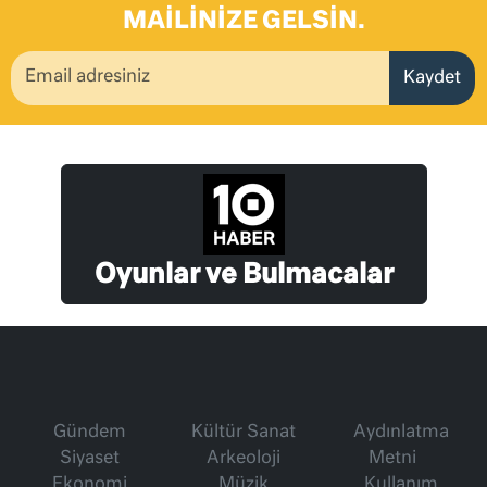
MAILINIZE GELSIN.
Kaydet
Oyunlar ve Bulmacalar
Gündem
Kültür Sanat
Aydınlatma
Siyaset
Arkeoloji
Metni
Ekonomi
Müzik
Kullanım