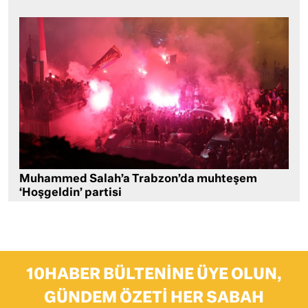
Muhammed Salah’a Trabzon’da muhteşem
‘Hoşgeldin’ partisi
10HABER BÜLTENINE ÜYE OLUN,
GÜNDEM ÖZETI HER SABAH