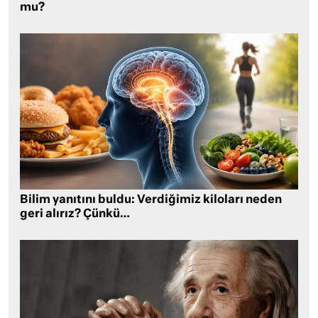
mu?
Bilim yanıtını buldu: Verdiğimiz kiloları neden
geri alırız? Çünkü…