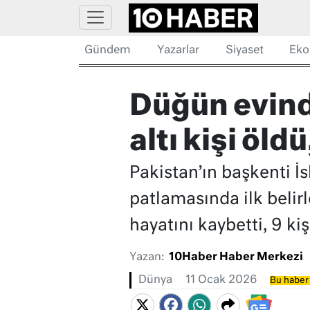
Gündem
Yazarlar
Siyaset
Eko
Düğün evinde
altı kişi öld
Pakistan’ın başkenti 
patlamasında ilk belir
hayatını kaybetti, 9 kiş
Yazan:
10Haber Haber Merkezi
Dünya
11 Ocak 2026
Bu haber 