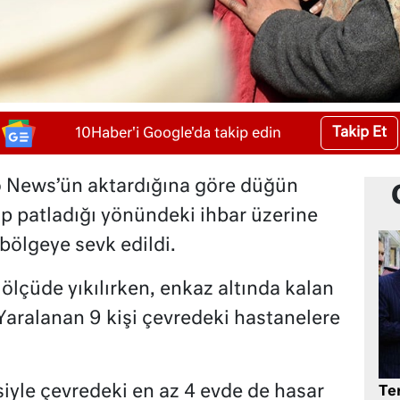
Takip Et
10Haber'i Google'da takip edin
 News’ün aktardığına göre düğün
üp patladığı yönündeki ihbar üzerine
 bölgeye sevk edildi.
lçüde yıkılırken, enkaz altında kalan
. Yaralanan 9 kişi çevredeki hastanelere
isiyle çevredeki en az 4 evde de hasar
Te