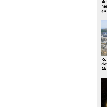
Bir
he
en
Ro
de
Ak