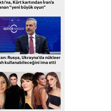
tı’na, Kürt kartından İran’a
anan “yeni büyük oyun”
dan: Rusya, Ukrayna’da nükleer
ah kullanabileceğini ima etti