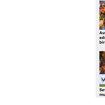
Avr
adr
bir
Se
mu