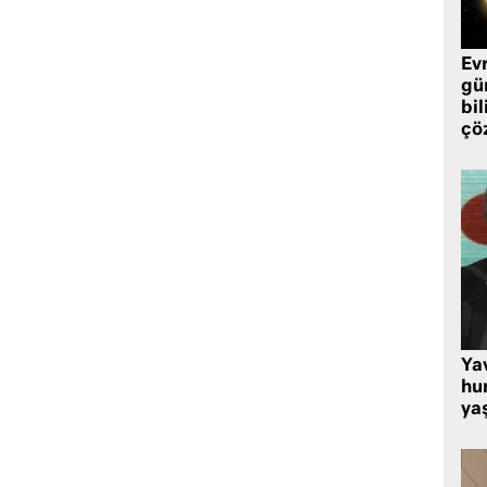
Ev
gü
bil
çö
Ya
hu
ya