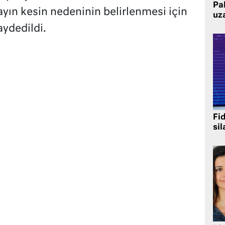
Pak
ayın kesin nedeninin belirlenmesi için
uz
ydedildi.
Fi
sil