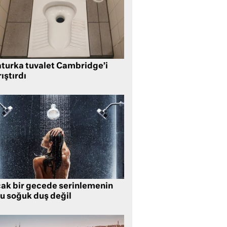
aturka tuvalet Cambridge’i
ıştırdı
cak bir gecede serinlemenin
lu soğuk duş değil