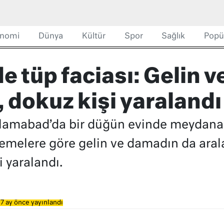
nomi
Dünya
Kültür
Spor
Sağlık
Popü
 tüp faciası: Gelin 
ü, dokuz kişi yaralandı
İslamabad’da bir düğün evinde meydana
lemelere göre gelin ve damadın da aral
i yaralandı.
7 ay önce yayınlandı