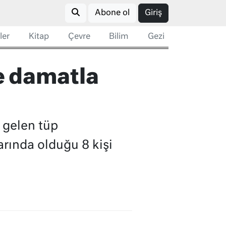
Abone ol
Giriş
ler
Kitap
Çevre
Bilim
Gezi
ve damatla
 gelen tüp
arında olduğu 8 kişi