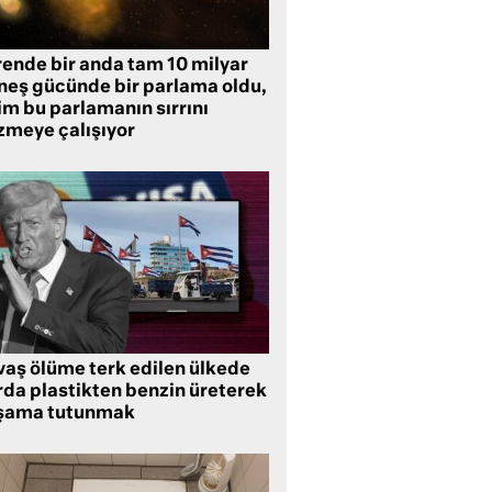
rende bir anda tam 10 milyar
neş gücünde bir parlama oldu,
im bu parlamanın sırrını
zmeye çalışıyor
vaş ölüme terk edilen ülkede
rda plastikten benzin üreterek
şama tutunmak