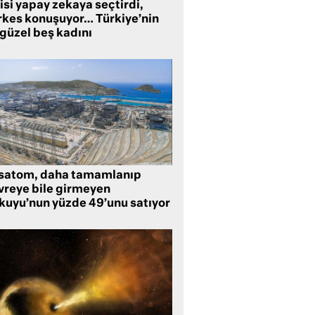
isi yapay zekaya seçtirdi,
rkes konuşuyor… Türkiye’nin
 güzel beş kadını
satom, daha tamamlanıp
vreye bile girmeyen
kuyu’nun yüzde 49’unu satıyor