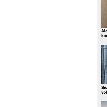
Al
kar
Sı
yo