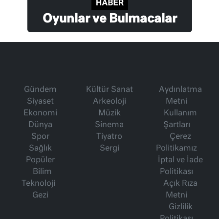
Oyunlar ve Bulmacalar
Gündem
Kültür Sanat
Aydınlatma
Siyaset
Arkeoloji
Metni
Ekonomi
Müzik
Kullanım
Dünya
Sinema
Şartları
Spor
Tiyatro
Çerez
Sağlık
Sergi
Politikamız
Popüler
İptal ve İade
Bilim
Politikası
Teknoloji
Açık Rıza
Gezi
Metni
Gizlilik
Politikası