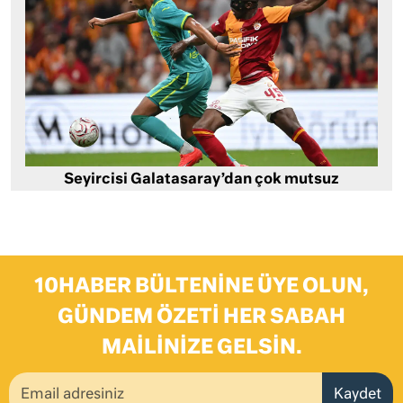
Seyircisi Galatasaray’dan çok mutsuz
10HABER BÜLTENINE ÜYE OLUN,
GÜNDEM ÖZETI HER SABAH
MAILINIZE GELSIN.
Kaydet