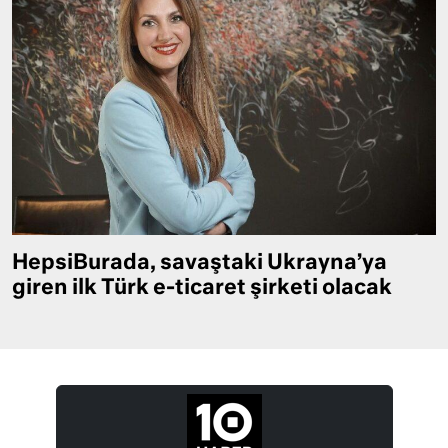
HepsiBurada, savaştaki Ukrayna’ya
giren ilk Türk e-ticaret şirketi olacak