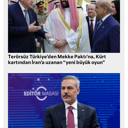
Terörsüz Türkiye’den Mekke Paktı’na, Kürt
kartından İran’a uzanan “yeni büyük oyun”