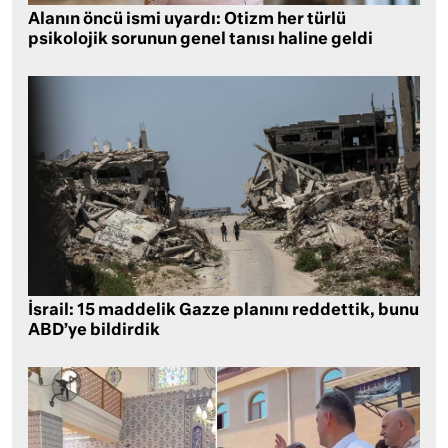
Alanın öncü ismi uyardı: Otizm her türlü
psikolojik sorunun genel tanısı haline geldi
İsrail: 15 maddelik Gazze planını reddettik, bunu
ABD’ye bildirdik