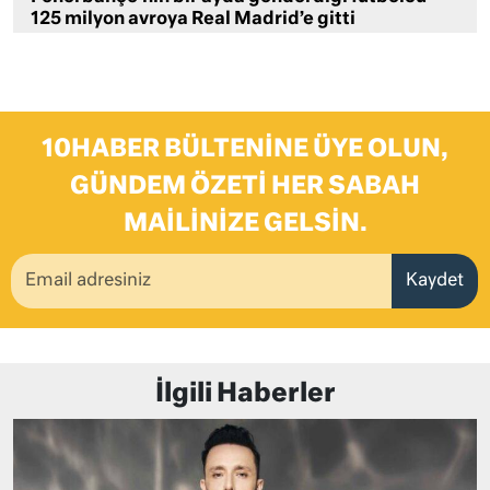
125 milyon avroya Real Madrid’e gitti
10HABER BÜLTENINE ÜYE OLUN,
GÜNDEM ÖZETI HER SABAH
MAILINIZE GELSIN.
Kaydet
İlgili Haberler