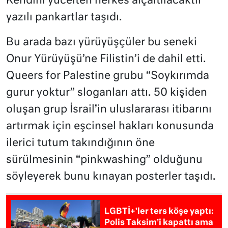
Kendini yücelten herkes alçaltılacaktır”
yazılı pankartlar taşıdı.
Bu arada bazı yürüyüşçüler bu seneki
Onur Yürüyüşü’ne Filistin’i de dahil etti.
Queers for Palestine grubu “Soykırımda
gurur yoktur” sloganları attı. 50 kişiden
oluşan grup İsrail’in uluslararası itibarını
artırmak için eşcinsel hakları konusunda
ilerici tutum takındığının öne
sürülmesinin “pinkwashing” olduğunu
söyleyerek bunu kınayan posterler taşıdı.
LGBTİ+’ler ters köşe yaptı:
Polis Taksim’i kapattı ama