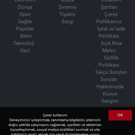
Ekonomi
Müzik
Kullanım
Dünya
Sinema
Şartları
Spor
Tiyatro
Çerez
Sağlık
Sergi
Politikamız
Popüler
İptal ve İade
Bilim
Politikası
Teknoloji
Açık Rıza
Gezi
Metni
Gizlilik
Politikası
Sıkça Sorulan
Sorular
Hakkımızda
Künye
İletişim
OK
Çerez kullanımı
İsmet Berkan Yazıları
Deneyiminizi iyileştirmek, tanımlama bilgilerini, sitemizin
doğru şekilde çalışmasını sağlamak, içerikleri ve reklamları
Ertuğrul Özkök Yazıları
kişiselleştirmek, sosyal medya özellikleri sunmak ve site
trafiğimizi analiz etmek için yasal düzenlemelere uygun