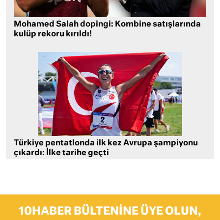
Mohamed Salah dopingi: Kombine satışlarında
kulüp rekoru kırıldı!
Türkiye pentatlonda ilk kez Avrupa şampiyonu
çıkardı: İlke tarihe geçti
10HABER BÜLTENINE ÜYE OLUN,