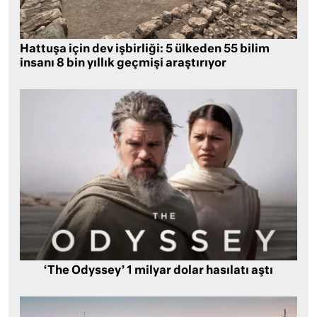
Hattuşa için dev işbirliği: 5 ülkeden 55 bilim
insanı 8 bin yıllık geçmişi araştırıyor
‘The Odyssey’ 1 milyar dolar hasılatı aştı