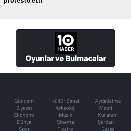
protesto etti
Oyunlar ve Bulmacalar
Gündem
Kültür Sanat
Aydınlatma
Siyaset
Arkeoloji
Metni
Ekonomi
Müzik
Kullanım
Dünya
Sinema
Şartları
Spor
Tiyatro
Çerez