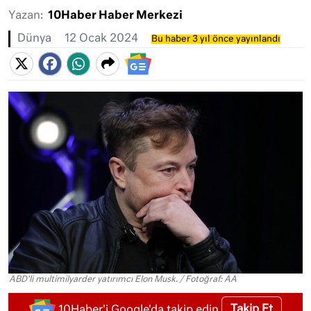
Yazan:
10Haber Haber Merkezi
Dünya
12 Ocak 2024
Bu haber 3 yıl önce yayınlandı
ABD'li multimilyarder yatırımcı Elon Musk. / Fotoğraf: AA
Takip Et
10Haber'i Google'da takip edin