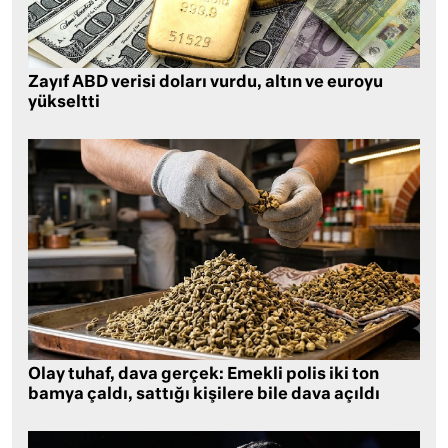
Zayıf ABD verisi doları vurdu, altın ve euroyu
yükseltti
Olay tuhaf, dava gerçek: Emekli polis iki ton
bamya çaldı, sattığı kişilere bile dava açıldı