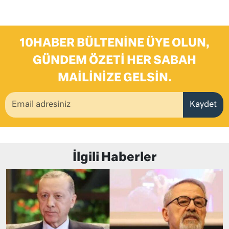
10HABER BÜLTENINE ÜYE OLUN,
GÜNDEM ÖZETI HER SABAH
MAILINIZE GELSIN.
Kaydet
İlgili Haberler