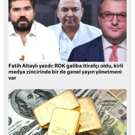
Fatih Altaylı yazdı: ROK galiba itirafçı oldu, kirli
medya zincirinde bir de genel yayın yönetmeni
var