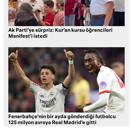
Ak Parti’ye sürpriz: Kur’an kursu öğrencileri
Manifest’i istedi
Fenerbahçe’nin bir ayda gönderdiği futbolcu
125 milyon avroya Real Madrid’e gitti