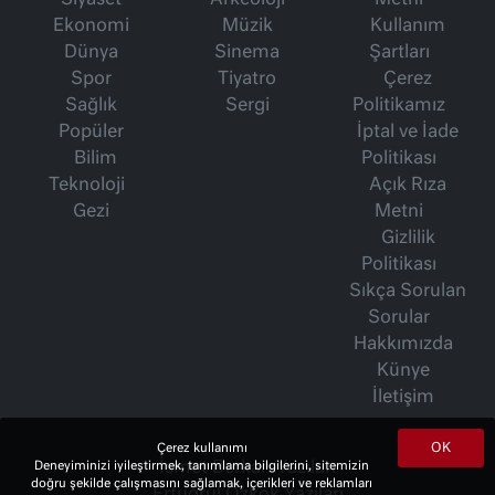
Siyaset
Arkeoloji
Metni
Ekonomi
Müzik
Kullanım
Dünya
Sinema
Şartları
Spor
Tiyatro
Çerez
Sağlık
Sergi
Politikamız
Popüler
İptal ve İade
Bilim
Politikası
Teknoloji
Açık Rıza
Gezi
Metni
Gizlilik
Politikası
Sıkça Sorulan
Sorular
Hakkımızda
Künye
İletişim
OK
Çerez kullanımı
Deneyiminizi iyileştirmek, tanımlama bilgilerini, sitemizin
İsmet Berkan Yazıları
doğru şekilde çalışmasını sağlamak, içerikleri ve reklamları