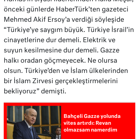
önceki günlerde HaberTürk’ten gazeteci
Mehmed Akif Ersoy’a verdiği söyleşide
“Türkiye’ye saygım büyük. Türkiye İsrail’in
cinayetlerine dur demeli. Elektrik ve
suyun kesilmesine dur demeli. Gazze
halkı oradan göçmeyecek. Ne olursa
olsun. Türkiye’den ve İslam ülkelerinden
bir İslam Zirvesi gerçekleştirmelerini
bekliyoruz” demişti.
Bahçeli Gazze yolunda
vites artırdı: Revan
olmazsam namerdim