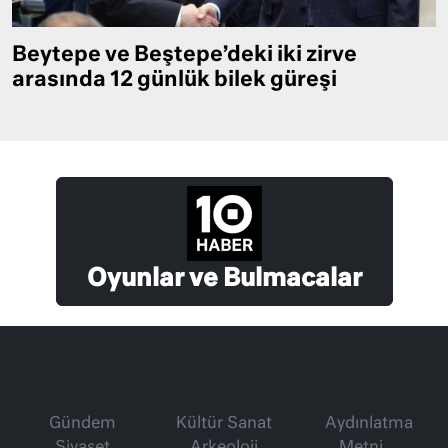
Beytepe ve Beştepe’deki iki zirve
arasında 12 günlük bilek güreşi
Oyunlar ve Bulmacalar
Gündem
Kültür Sanat
Aydınlatma