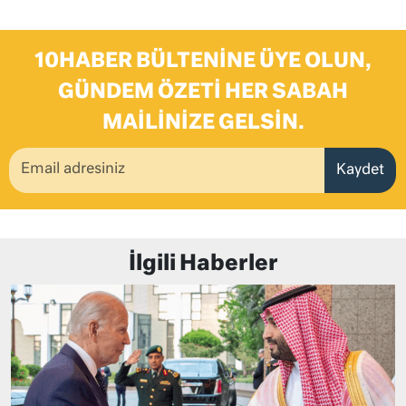
10HABER BÜLTENINE ÜYE OLUN,
GÜNDEM ÖZETI HER SABAH
MAILINIZE GELSIN.
Kaydet
İlgili Haberler