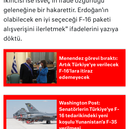
ikincisi ise İsveç’in ifade özgürlüğü
geleneğine bir hakarettir. Erdoğan’ın
olabilecek en iyi seçeceği F-16 paketi
alışverişini ilerletmek” ifadelerini yazıya
döktü.
Menendez görevi bıraktı:
Artık Türkiye’ye verilecek
F-16’lara itiraz
edemeyecek
Washington Post:
Senatörlerin Türkiye’ye F-
16 tedarikindeki yeni
koşulu Yunanistan’a F-35
verilmesi