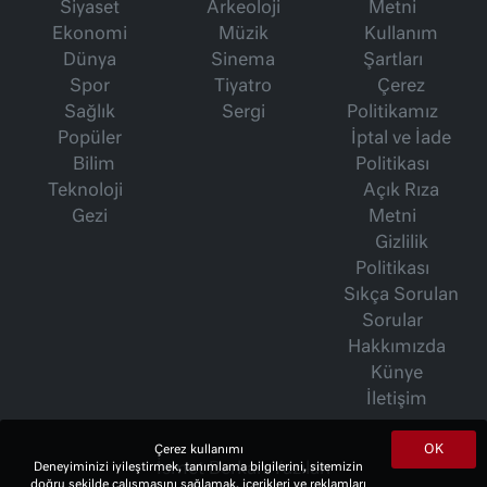
Siyaset
Arkeoloji
Metni
Ekonomi
Müzik
Kullanım
Dünya
Sinema
Şartları
Spor
Tiyatro
Çerez
Sağlık
Sergi
Politikamız
Popüler
İptal ve İade
Bilim
Politikası
Teknoloji
Açık Rıza
Gezi
Metni
Gizlilik
Politikası
Sıkça Sorulan
Sorular
Hakkımızda
Künye
İletişim
OK
Çerez kullanımı
İsmet Berkan Yazıları
Deneyiminizi iyileştirmek, tanımlama bilgilerini, sitemizin
doğru şekilde çalışmasını sağlamak, içerikleri ve reklamları