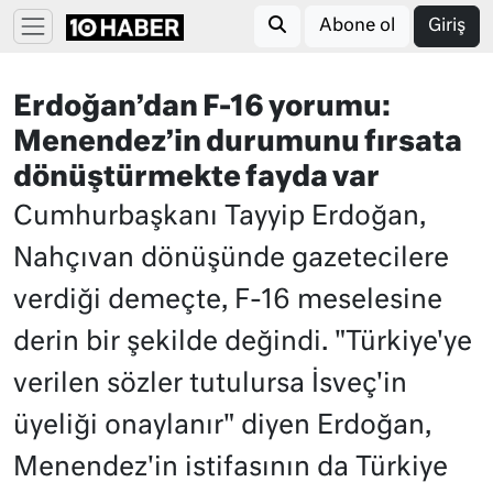
Abone ol
Giriş
Erdoğan’dan F-16 yorumu:
Menendez’in durumunu fırsata
dönüştürmekte fayda var
Cumhurbaşkanı Tayyip Erdoğan,
Nahçıvan dönüşünde gazetecilere
verdiği demeçte, F-16 meselesine
derin bir şekilde değindi. "Türkiye'ye
verilen sözler tutulursa İsveç'in
üyeliği onaylanır" diyen Erdoğan,
Menendez'in istifasının da Türkiye