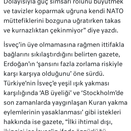
Dolayısıyla güç simsarı rolünü büyütmek
ve tavizler koparmak uğruna kendi NATO
müttefiklerini bozguna uğratırken takas
ve kurnazlıktan çekinmiyor” diye yazdı.
İsveç’in üye olmamasına rağmen ittifakla
bağlarını sıkılaştırdığını belirten gazete,
Erdoğan’ın ‘şansını fazla zorlama riskiyle
karşı karşıya olduğunu’ öne sürdü.
Türkiye’nin İsveç’e yeşil ışık yakması
karşılığında ‘AB üyeliği’ ve ‘Stockholm’de
son zamanlarda yaygınlaşan Kuran yakma
eylemlerinin yasaklanması’ gibi istekleri
hakkında ise gazete, “İlki ihtimal dışı,