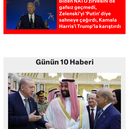
Biden NATO zirvesini de
gafsız geçmedi,
Zelenski’yi ‘Putin’ diye
sahneye çağırdı, Kamala
Harris’i Trump’la karıştırdı
Günün 10 Haberi