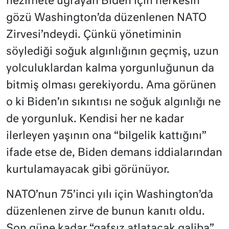
hezimete uğrayan Biden için herkesin
gözü Washington’da düzenlenen NATO
Zirvesi’ndeydi. Çünkü yönetiminin
söylediği soğuk algınlığının geçmiş, uzun
yolculuklardan kalma yorgunluğunun da
bitmiş olması gerekiyordu. Ama görünen
o ki Biden’ın sıkıntısı ne soğuk algınlığı ne
de yorgunluk. Kendisi her ne kadar
ilerleyen yaşının ona “bilgelik kattığını”
ifade etse de, Biden demans iddialarından
kurtulamayacak gibi görünüyor.
NATO’nun 75’inci yılı için Washington’da
düzenlenen zirve de bunun kanıtı oldu.
Son güne kadar “gafsız atlatacak galiba”