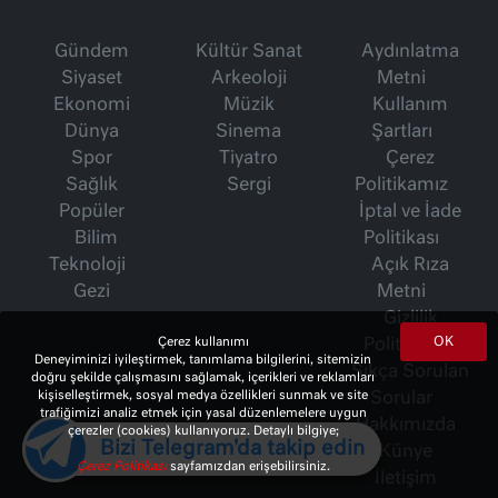
Gündem
Kültür Sanat
Aydınlatma
Siyaset
Arkeoloji
Metni
Ekonomi
Müzik
Kullanım
Dünya
Sinema
Şartları
Spor
Tiyatro
Çerez
Sağlık
Sergi
Politikamız
Popüler
İptal ve İade
Bilim
Politikası
Teknoloji
Açık Rıza
Gezi
Metni
Gizlilik
OK
Çerez kullanımı
Politikası
Deneyiminizi iyileştirmek, tanımlama bilgilerini, sitemizin
Sıkça Sorulan
doğru şekilde çalışmasını sağlamak, içerikleri ve reklamları
kişiselleştirmek, sosyal medya özellikleri sunmak ve site
Sorular
trafiğimizi analiz etmek için yasal düzenlemelere uygun
Hakkımızda
çerezler (cookies) kullanıyoruz. Detaylı bilgiye;
Bizi Telegram'da takip edin
Künye
Çerez Politikası
sayfamızdan erişebilirsiniz.
İletişim