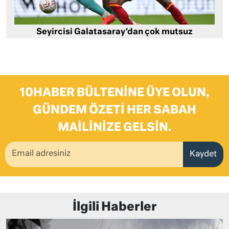
Seyircisi Galatasaray’dan çok mutsuz
10HABER BÜLTENINE ÜYE OLUN,
GÜNDEM ÖZETI HER SABAH
MAILINIZE GELSIN.
Kaydet
İlgili Haberler