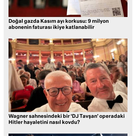
Doğal gazda Kasım ayı korkusu: 9 milyon
abonenin faturası ikiye katlanabilir
Wagner sahnesindeki bir ‘DJ Tavşan’ operadaki
Hitler hayaletini nasıl kovdu?