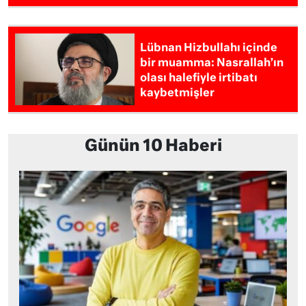
Lübnan Hizbullahı içinde
bir muamma: Nasrallah’ın
olası halefiyle irtibatı
kaybetmişler
Günün 10 Haberi