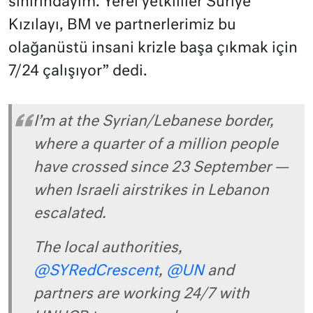
sınırındayım. Yerel yetkililer Suriye
Kızılayı, BM ve partnerlerimiz bu
olağanüstü insani krizle başa çıkmak için
7/24 çalışıyor” dedi.
I’m at the Syrian/Lebanese border,
where a quarter of a million people
have crossed since 23 September —
when Israeli airstrikes in Lebanon
escalated.
The local authorities,
@SYRedCrescent
,
@UN
and
partners are working 24/7 with