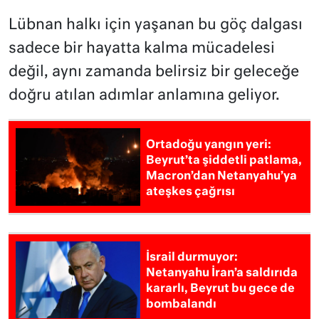
Lübnan halkı için yaşanan bu göç dalgası
sadece bir hayatta kalma mücadelesi
değil, aynı zamanda belirsiz bir geleceğe
doğru atılan adımlar anlamına geliyor.
Ortadoğu yangın yeri:
Beyrut’ta şiddetli patlama,
Macron’dan Netanyahu’ya
ateşkes çağrısı
İsrail durmuyor:
Netanyahu İran’a saldırıda
kararlı, Beyrut bu gece de
bombalandı