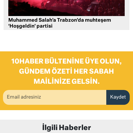
Muhammed Salah’a Trabzon’da muhteşem
‘Hoşgeldin’ partisi
10HABER BÜLTENINE ÜYE OLUN,
GÜNDEM ÖZETI HER SABAH
MAILINIZE GELSIN.
Kaydet
İlgili Haberler