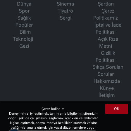
Dünya
Sinema
Şartları
Spor
Tiyatro
Çerez
Sağlık
Sergi
Politikamız
Popüler
İptal ve İade
Bilim
Politikası
Teknoloji
Açık Rıza
Gezi
Metni
Gizlilik
Politikası
Sıkça Sorulan
Sorular
Hakkımızda
Künye
İletişim
OK
Çerez kullanımı
Deneyiminizi iyileştirmek, tanımlama bilgilerini, sitemizin
İsmet Berkan Yazıları
doğru şekilde çalışmasını sağlamak, içerikleri ve reklamları
Ertuğrul Özkök Yazıları
kişiselleştirmek, sosyal medya özellikleri sunmak ve site
trafiğimizi analiz etmek için yasal düzenlemelere uygun
Haftalık Gazete