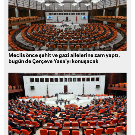
Meclis önce şehit ve gazi ailelerine zam yaptı,
bugün de Çerçeve Yasa’yı konuşacak