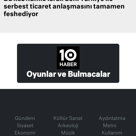
serbest ticaret anlaşmasını tamamen
feshediyor
Oyunlar ve Bulmacalar
Gündem
Kültür Sanat
Aydınlatma
Siyaset
Arkeoloji
Metni
Ekonomi
Müzik
Kullanım