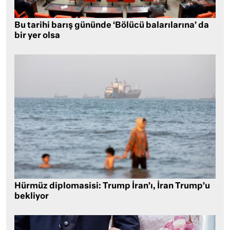
Bu tarihi barış gününde ‘Bölücü balarılarına’ da
bir yer olsa
Hürmüz diplomasisi: Trump İran’ı, İran Trump’u
bekliyor