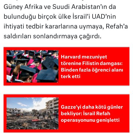
Güney Afrika ve Suudi Arabistan’ın da
bulunduğu birçok ülke İsrail’i UAD’nin
ihtiyati tedbir kararlarına uymaya, Refah’a
saldırıları sonlandırmaya çağırdı.
Harvard mezuniyet
törenine Filistin damgası:
Binden fazla öğrenci alanı
terk etti
Gazze’yi daha kötü günler
bekliyor: İsrail Refah
operasyonunu genişletti