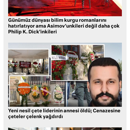
Günümüz dünyası bilim kurgu romanlarını
hatırlatıyor ama Asimov’unkileri değil daha çok
Philip K. Dick’inkileri
Yeni nesil çete liderinin annesi öldü; Cenazesine
çeteler çelenk yağdırdı