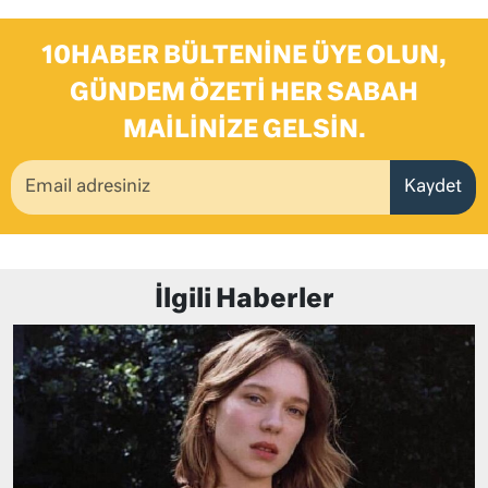
10HABER BÜLTENINE ÜYE OLUN,
GÜNDEM ÖZETI HER SABAH
MAILINIZE GELSIN.
Kaydet
İlgili Haberler