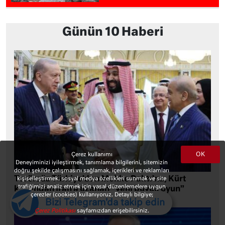
Günün 10 Haberi
OK
Çerez kullanımı
Deneyiminizi iyileştirmek, tanımlama bilgilerini, sitemizin
doğru şekilde çalışmasını sağlamak, içerikleri ve reklamları
Terörsüz Türkiye’den Mekke Paktı’na, Kürt
kişiselleştirmek, sosyal medya özellikleri sunmak ve site
trafiğimizi analiz etmek için yasal düzenlemelere uygun
kartından İran’a uzanan “yeni büyük oyun”
çerezler (cookies) kullanıyoruz. Detaylı bilgiye;
Bizi Telegram'da takip edin
Çerez Politikası
sayfamızdan erişebilirsiniz.