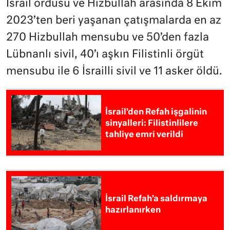
İsrail ordusu ve Hizbullah arasında 8 Ekim
2023’ten beri yaşanan çatışmalarda en az
270 Hizbullah mensubu ve 50’den fazla
Lübnanlı sivil, 40’ı aşkın Filistinli örgüt
mensubu ile 6 İsrailli sivil ve 11 asker öldü.
İsrail’den Refah işgalinin
sinyalleri: Filistinlilere
tahliye emri verildi
İsrail Refah’a saldırmaya
hazırlanırken