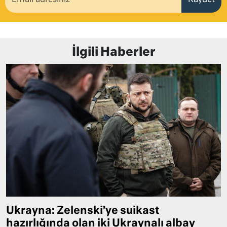
Kaydet
İlgili Haberler
Ukrayna: Zelenski’ye suikast
hazırlığında olan iki Ukraynalı albay