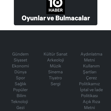
Oyunlar ve Bulmacalar
Gündem
Kültür Sanat
Aydınlatma
Siyaset
Arkeoloji
Metni
Ekonomi
Müzik
Kullanım
Dünya
Sinema
Şartları
Spor
Tiyatro
Çerez
Sağlık
Sergi
Politikamız
Popüler
İptal ve İade
Bilim
Politikası
Teknoloji
Açık Rıza
Gezi
Metni