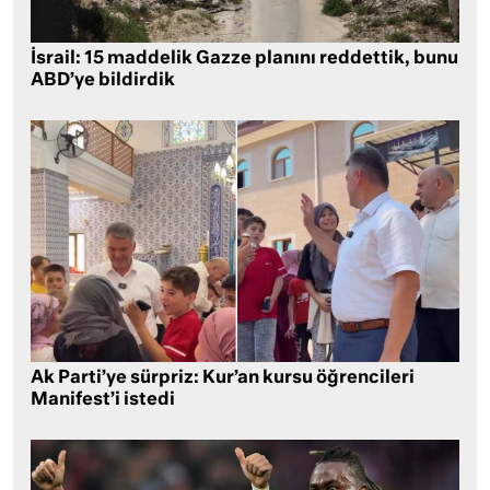
İsrail: 15 maddelik Gazze planını reddettik, bunu
ABD’ye bildirdik
Ak Parti’ye sürpriz: Kur’an kursu öğrencileri
Manifest’i istedi