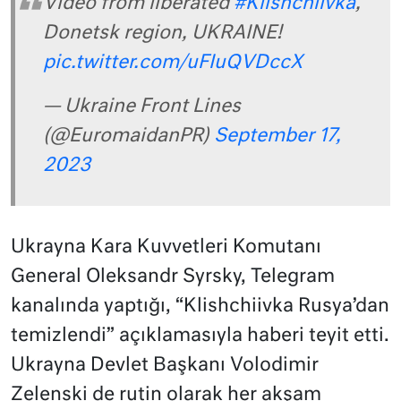
Video from liberated
#Klishchiivka
,
Donetsk region, UKRAINE!
pic.twitter.com/uFIuQVDccX
— Ukraine Front Lines
(@EuromaidanPR)
September 17,
2023
Ukrayna Kara Kuvvetleri Komutanı
General Oleksandr Syrsky, Telegram
kanalında yaptığı, “Klishchiivka Rusya’dan
temizlendi” açıklamasıyla haberi teyit etti.
Ukrayna Devlet Başkanı Volodimir
Zelenski de rutin olarak her akşam