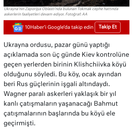
Ukrayna'nın Zaporijya Oblastı'nda bulunan Tokmak cephe hattında
askerlerin faaliyetleri devam ediyor. Fotoğraf: AA
Takip Et
10Haber'i Google'da takip edin
Ukrayna ordusu, pazar günü yaptığı
açıklamada son üç günde Kiev kontrolüne
geçen yerlerden birinin Klishchiivka köyü
olduğunu söyledi. Bu köy, ocak ayından
beri Rus güçlerinin işgali altındaydı.
Wagner paralı askerleri yaklaşık bir yıl
kanlı çatışmaların yaşanacağı Bahmut
çatışmalarının başlarında bu köyü ele
geçirmişti.