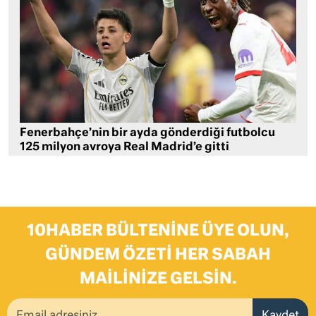
Fenerbahçe’nin bir ayda gönderdiği futbolcu
125 milyon avroya Real Madrid’e gitti
10HABER BÜLTENINE ÜYE OLUN,
GÜNDEM ÖZETI HER SABAH
MAILINIZE GELSIN.