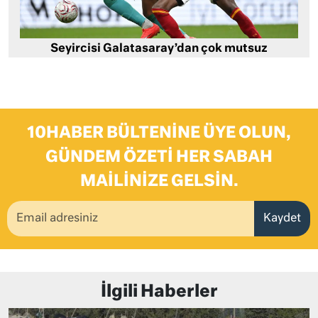
Seyircisi Galatasaray’dan çok mutsuz
10HABER BÜLTENINE ÜYE OLUN,
GÜNDEM ÖZETI HER SABAH
MAILINIZE GELSIN.
Kaydet
İlgili Haberler