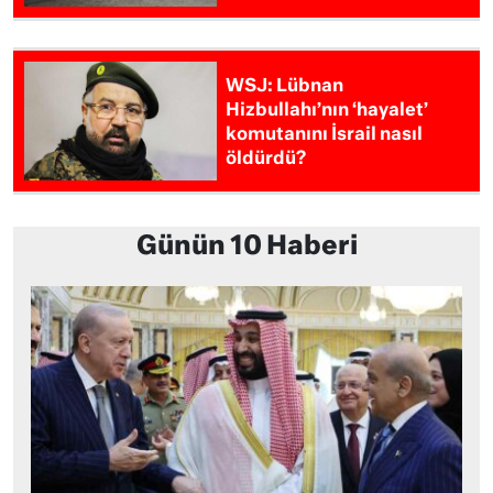
WSJ: Lübnan
Hizbullahı’nın ‘hayalet’
komutanını İsrail nasıl
öldürdü?
Günün 10 Haberi