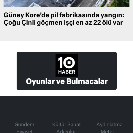
Güney Kore’de pil fabrikasında yangın:
Çoğu Çinli göçmen işçi en az 22 ölü var
Oyunlar ve Bulmacalar
Gündem
Kültür Sanat
Aydınlatma
Siyaset
Arkeoloji
Metni