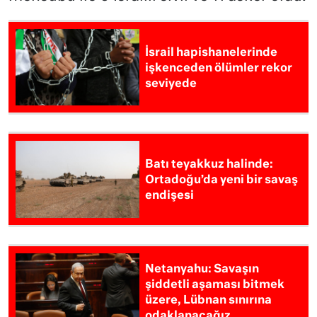
İsrail hapishanelerinde
işkenceden ölümler rekor
seviyede
Batı teyakkuz halinde:
Ortadoğu’da yeni bir savaş
endişesi
Netanyahu: Savaşın
şiddetli aşaması bitmek
üzere, Lübnan sınırına
odaklanacağız