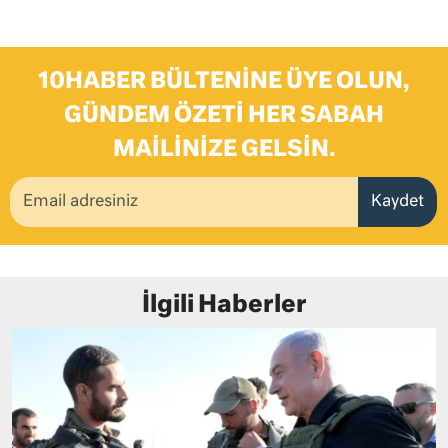
10HABER BÜLTENINE ÜYE OLUN,
GÜNDEM ÖZETI HER SABAH
MAILINIZE GELSIN.
Kaydet
İlgili Haberler