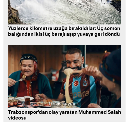
Yüzlerce kilometre uzağa bırakıldılar: Üç somon
balığından ikisi üç barajı aşıp yuvaya geri döndü
Trabzonspor’dan olay yaratan Muhammed Salah
videosu