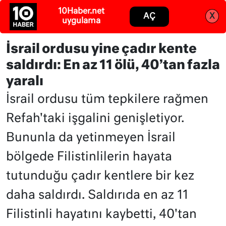
10Haber.net
Abone ol
Giriş
AÇ
X
uygulama
İsrail ordusu yine çadır kente
saldırdı: En az 11 ölü, 40’tan fazla
yaralı
İsrail ordusu tüm tepkilere rağmen
Refah'taki işgalini genişletiyor.
Bununla da yetinmeyen İsrail
bölgede Filistinlilerin hayata
tutunduğu çadır kentlere bir kez
daha saldırdı. Saldırıda en az 11
Filistinli hayatını kaybetti, 40'tan