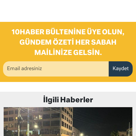
10HABER BÜLTENINE ÜYE OLUN,
GÜNDEM ÖZETI HER SABAH
MAILINIZE GELSIN.
Kaydet
İlgili Haberler