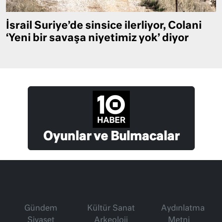
İsrail Suriye’de sinsice ilerliyor, Colani
‘Yeni bir savaşa niyetimiz yok’ diyor
Oyunlar ve Bulmacalar
Gündem
Kültür Sanat
Aydınlatma
Siyaset
Arkeoloji
Metni