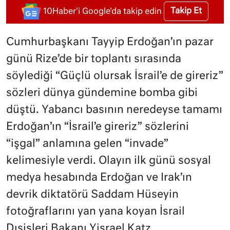
Takip Et
10Haber'i Google'da takip edin
Cumhurbaşkanı Tayyip Erdoğan’ın pazar
günü Rize’de bir toplantı sırasında
söylediği “Güçlü olursak İsrail’e de gireriz”
sözleri dünya gündemine bomba gibi
düştü. Yabancı basının neredeyse tamamı
Erdoğan’ın “İsrail’e gireriz” sözlerini
“işgal” anlamına gelen “invade”
kelimesiyle verdi. Olayın ilk günü sosyal
medya hesabında Erdoğan ve Irak’ın
devrik diktatörü Saddam Hüseyin
fotoğraflarını yan yana koyan İsrail
Dışişleri Bakanı Yisrael Katz