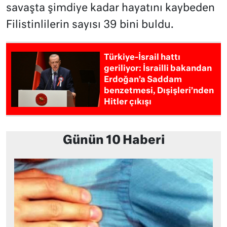
savaşta şimdiye kadar hayatını kaybeden
Filistinlilerin sayısı 39 bini buldu.
Türkiye-İsrail hattı
geriliyor: İsrailli bakandan
Erdoğan’a Saddam
benzetmesi, Dışişleri’nden
Hitler çıkışı
Günün 10 Haberi