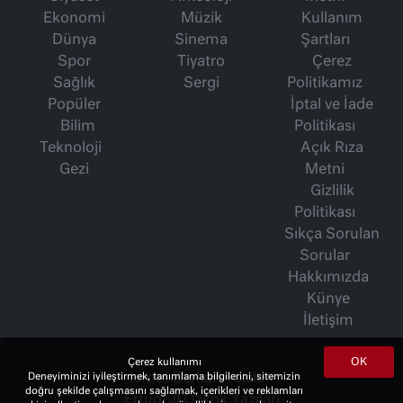
Ekonomi
Müzik
Kullanım
Dünya
Sinema
Şartları
Spor
Tiyatro
Çerez
Sağlık
Sergi
Politikamız
Popüler
İptal ve İade
Bilim
Politikası
Teknoloji
Açık Rıza
Gezi
Metni
Gizlilik
Politikası
Sıkça Sorulan
Sorular
Hakkımızda
Künye
İletişim
OK
Çerez kullanımı
Deneyiminizi iyileştirmek, tanımlama bilgilerini, sitemizin
İsmet Berkan Yazıları
doğru şekilde çalışmasını sağlamak, içerikleri ve reklamları
Ertuğrul Özkök Yazıları