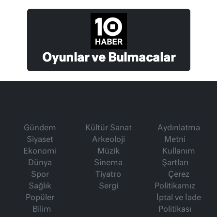
Oyunlar ve Bulmacalar
Gündem
Kültür Sanat
Aydınlatma
Siyaset
Arkeoloji
Metni
Ekonomi
Müzik
Kullanım
Dünya
Sinema
Şartları
Spor
Tiyatro
Çerez
Sağlık
Sergi
Politikamız
Popüler
İptal ve İade
Bilim
Politikası