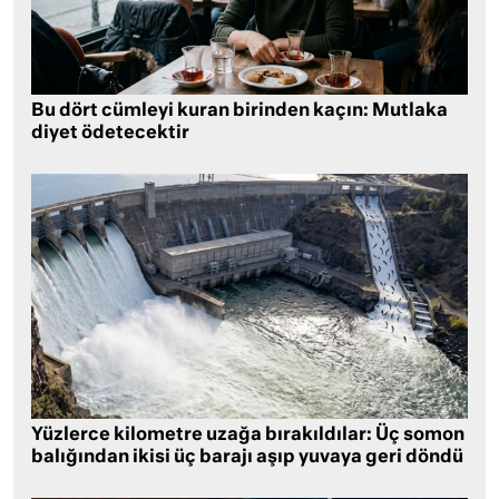
Bu dört cümleyi kuran birinden kaçın: Mutlaka
diyet ödetecektir
Yüzlerce kilometre uzağa bırakıldılar: Üç somon
balığından ikisi üç barajı aşıp yuvaya geri döndü