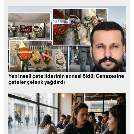
Yeni nesil çete liderinin annesi öldü; Cenazesine
çeteler çelenk yağdırdı