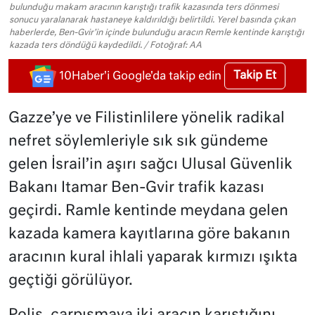
bulunduğu makam aracının karıştığı trafik kazasında ters dönmesi
sonucu yaralanarak hastaneye kaldırıldığı belirtildi. Yerel basında çıkan
haberlerde, Ben-Gvir'in içinde bulunduğu aracın Remle kentinde karıştığı
kazada ters döndüğü kaydedildi. / Fotoğraf: AA
Takip Et
10Haber'i Google'da takip edin
Gazze’ye ve Filistinlilere yönelik radikal
nefret söylemleriyle sık sık gündeme
gelen İsrail’in aşırı sağcı Ulusal Güvenlik
Bakanı Itamar Ben-Gvir trafik kazası
geçirdi. Ramle kentinde meydana gelen
kazada kamera kayıtlarına göre bakanın
aracının kural ihlali yaparak kırmızı ışıkta
geçtiği görülüyor.