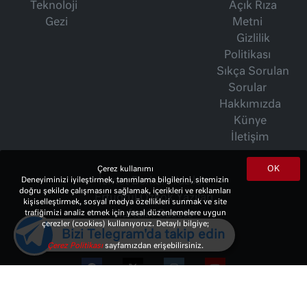
Teknoloji
Açık Rıza
Gezi
Metni
Gizlilik
Politikası
Sıkça Sorulan
Sorular
Hakkımızda
Künye
İletişim
OK
Çerez kullanımı
İsmet Berkan Yazıları
Deneyiminizi iyileştirmek, tanımlama bilgilerini, sitemizin
doğru şekilde çalışmasını sağlamak, içerikleri ve reklamları
Ertuğrul Özkök Yazıları
kişiselleştirmek, sosyal medya özellikleri sunmak ve site
Haftalık Gazete
trafiğimizi analiz etmek için yasal düzenlemelere uygun
çerezler (cookies) kullanıyoruz. Detaylı bilgiye;
Bizi Telegram'da takip edin
Çerez Politikası
sayfamızdan erişebilirsiniz.
© 2023 Copyright:
10Haber