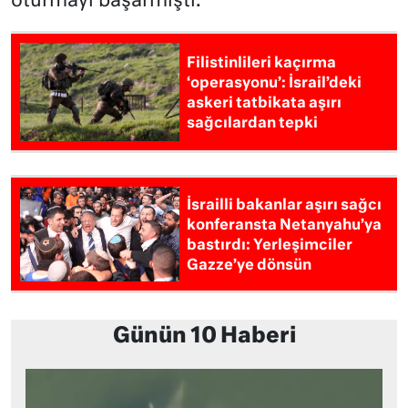
oturmayı başarmıştı.
Filistinlileri kaçırma
‘operasyonu’: İsrail’deki
askeri tatbikata aşırı
sağcılardan tepki
İsrailli bakanlar aşırı sağcı
konferansta Netanyahu’ya
bastırdı: Yerleşimciler
Gazze’ye dönsün
Günün 10 Haberi