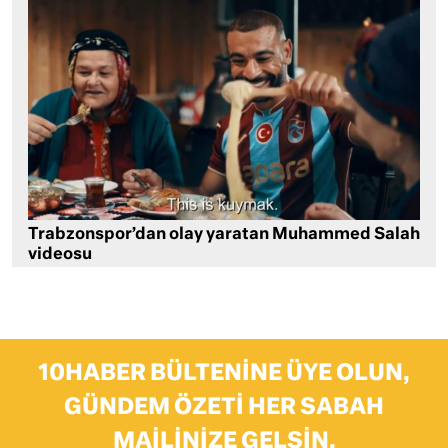
Trabzonspor’dan olay yaratan Muhammed Salah
videosu
10HABER BÜLTENINE ÜYE OLUN,
GÜNDEM ÖZETI HER SABAH
MAILINIZE GELSIN.