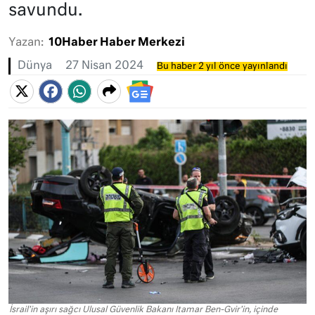
savundu.
Yazan:
10Haber Haber Merkezi
Dünya
27 Nisan 2024
Bu haber 2 yıl önce yayınlandı
İsrail'in aşırı sağcı Ulusal Güvenlik Bakanı Itamar Ben-Gvir'in, içinde