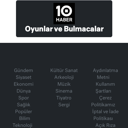
Oyunlar ve Bulmacalar
Gündem
Kültür Sanat
Aydınlatma
Siyaset
Arkeoloji
Metni
Ekonomi
Müzik
Kullanım
Dünya
Sinema
Şartları
Spor
Tiyatro
Çerez
Sağlık
Sergi
Politikamız
Popüler
İptal ve İade
Bilim
Politikası
Teknoloji
Açık Rıza