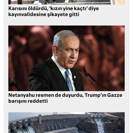
Karısını öldürdü, ‘kızın yine kaçtı’ diye
kayınvalidesine şikayete gitti
Netanyahu resmen de duyurdu, Trump’ın Gazze
barışını reddetti