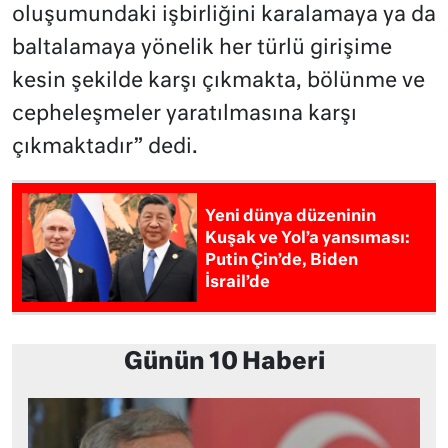
oluşumundaki işbirliğini karalamaya ya da
baltalamaya yönelik her türlü girişime
kesin şekilde karşı çıkmakta, bölünme ve
cepheleşmeler yaratılmasına karşı
çıkmaktadır” dedi.
Yeni dünya düzeninin
Kuşak ve Yol’a yansıması:
Putin Çin’de, Biden
İsrail’de
Günün 10 Haberi