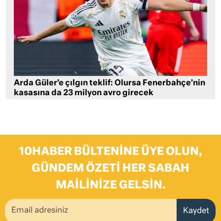
Arda Güler’e çılgın teklif: Olursa Fenerbahçe’nin
kasasına da 23 milyon avro girecek
10HABER BÜLTENINE ÜYE OLUN,
GÜNDEM ÖZETI HER SABAH
MAILINIZE GELSIN.
Kaydet