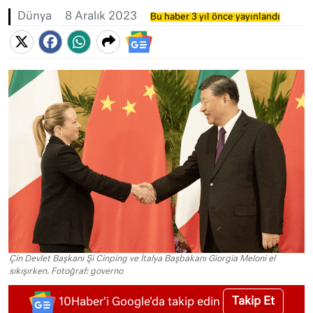
Dünya
8 Aralık 2023
Bu haber 3 yıl önce yayınlandı
Çin Devlet Başkanı Şi Cinping ve İtalya Başbakanı Giorgia Meloni el
sıkışırken. Fotoğraf: governo
Takip Et
10Haber'i Google'da takip edin