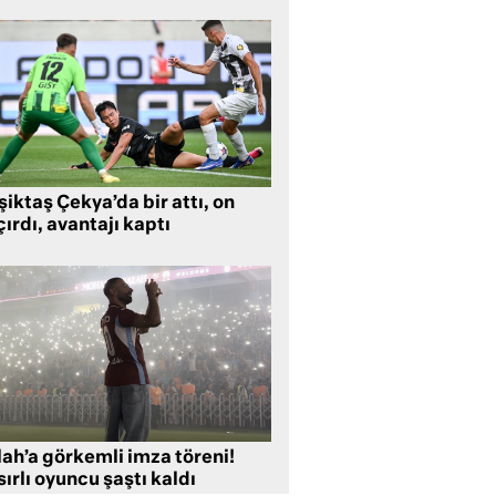
iktaş Çekya’da bir attı, on
ırdı, avantajı kaptı
lah’a görkemli imza töreni!
ırlı oyuncu şaştı kaldı