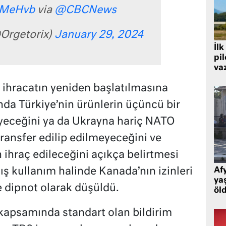
oeMeHvb
via
@CBCNews
Orgetorix)
January 29, 2024
İlk
pi
va
ihracatın yeniden başlatılmasına
da Türkiye’nin ürünlerin üçüncü bir
eyeceğini ya da Ukrayna hariç NATO
ransfer edilip edilmeyeceğini ve
 ihraç edileceğini açıkça belirtmesi
lış kullanım halinde Kanada’nın izinleri
Af
ya
e dipnot olarak düşüldü.
öl
i kapsamında standart olan bildirim