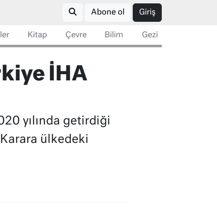
Abone ol
Giriş
ler
Kitap
Çevre
Bilim
Gezi
rkiye İHA
20 yılında getirdiği
 Karara ülkedeki