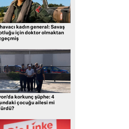
 havacı kadın general: Savaş
lotluğu için doktor olmaktan
zgeçmiş
yon’da korkunç şüphe: 4
şındaki çocuğu ailesi mi
dürdü?