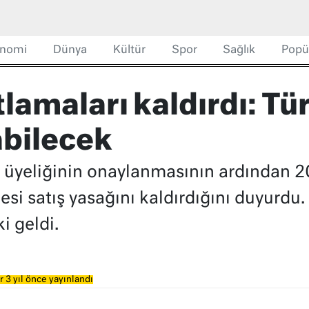
nomi
Dünya
Kültür
Spor
Sağlık
Popü
lamaları kaldırdı: Tü
abilecek
üyeliğinin onaylanmasının ardından 20
si satış yasağını kaldırdığını duyurdu.
i geldi.
 3 yıl önce yayınlandı