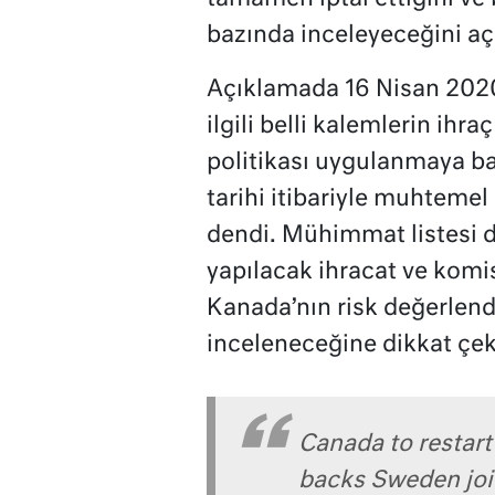
bazında inceleyeceğini açı
Açıklamada 16 Nisan 2020
ilgili belli kalemlerin ihr
politikası uygulanmaya baş
tarihi itibariyle muhtemel 
dendi. Mühimmat listesi da
yapılacak ihracat ve komis
Kanada’nın risk değerlen
inceleneceğine dikkat çeki
Canada to restart
backs Sweden joi