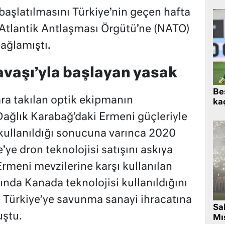
başlatılmasını Türkiye’nin geçen hafta
 Atlantik Antlaşması Örgütü’ne (NATO)
ağlamıştı.
vaşı’yla başlayan yasak
Beş
ra takılan optik ekipmanın
kaç
 Dağlık Karabağ’daki Ermeni güçleriyle
kullanıldığı sonucuna varınca 2020
’ye dron teknolojisi satışını askıya
Ermeni mevzilerine karşı kullanılan
ında Kanada teknolojisi kullanıldığını
e Türkiye’ye savunma sanayi ihracatına
Sa
ştu.
Mıs