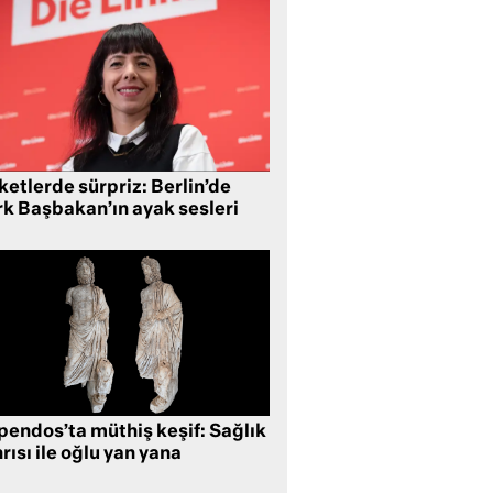
etlerde sürpriz: Berlin’de
rk Başbakan’ın ayak sesleri
pendos’ta müthiş keşif: Sağlık
rısı ile oğlu yan yana