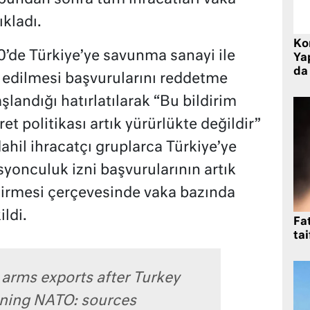
kladı.
Ko
’de Türkiye’ye savunma sanayi ile
Yap
da 
aç edilmesi başvurularını reddetme
landığı hatırlatılarak “Bu bildirim
ret politikası artık yürürlükte değildir”
hil ihracatçı gruplarca Türkiye’ye
yonculuk izni başvurularının artık
dirmesi çerçevesinde vaka bazında
ldi.
Fat
tai
 arms exports after Turkey
ning NATO: sources