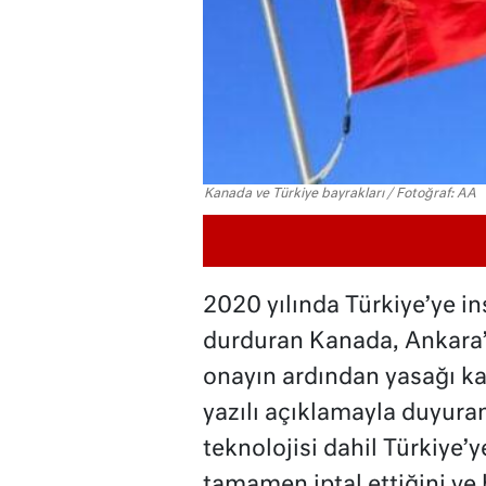
Kanada ve Türkiye bayrakları / Fotoğraf: AA
2020 yılında Türkiye’ye in
durduran Kanada, Ankara’n
onayın ardından yasağı kal
yazılı açıklamayla duyura
teknolojisi dahil Türkiye’y
tamamen iptal ettiğini ve