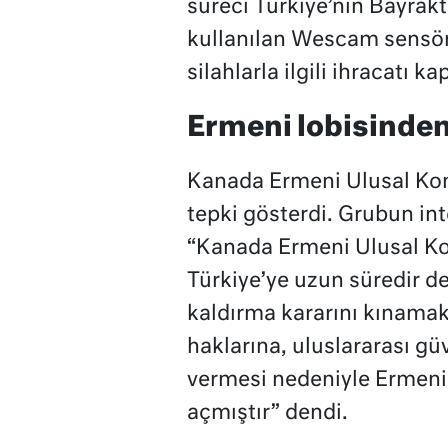
süreci Türkiye’nin Bayrak
kullanılan Wescam sensörle
silahlarla ilgili ihracatı ka
Ermeni lobisinde
Kanada Ermeni Ulusal Kom
tepki gösterdi. Grubun in
“Kanada Ermeni Ulusal K
Türkiye’ye uzun süredir 
kaldırma kararını kınamak
haklarına, uluslararası gü
vermesi nedeniyle Ermeni
açmıştır” dendi.