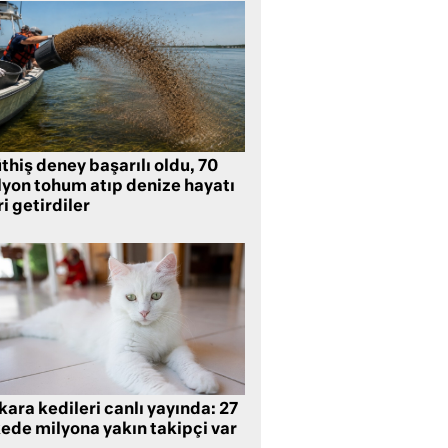
hiş deney başarılı oldu, 70
lyon tohum atıp denize hayatı
i getirdiler
ara kedileri canlı yayında: 27
kede milyona yakın takipçi var