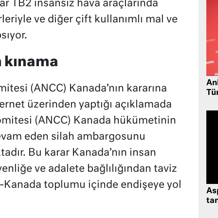
tar TB2 insansız hava araçlarında
riyle ve diğer çift kullanımlı mal ve
psıyor.
n kınama
Ank
itesi (ANCC) Kanada’nın kararına
Tü
ternet üzerinden yaptığı açıklamada
omitesi (ANCC) Kanada hükümetinin
devam eden silah ambargosunu
tadır. Bu karar Kanada’nın insan
venliğe ve adalete bağlılığından taviz
-Kanada toplumu içinde endişeye yol
As
tan