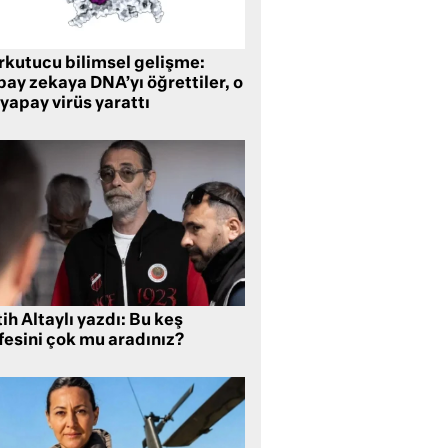
rkutucu bilimsel gelişme:
ay zekaya DNA’yı öğrettiler, o
yapay virüs yarattı
ih Altaylı yazdı: Bu keş
fesini çok mu aradınız?