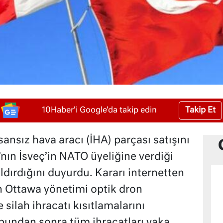
Takip Et
10Haber'i Google'da takip edin
sansız hava aracı (İHA) parçası satışını
ın İsveç’in NATO üyeliğine verdiği
dırdığını duyurdu. Kararı internetten
n Ottawa yönetimi optik dron
e silah ihracatı kısıtlamalarını
 bundan sonra tüm ihracatları vaka