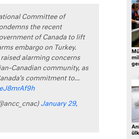
tional Committee of
ondemns the recent
overnment of Canada to lift
 arms embargo on Turkey.
Müt
 raised alarming concerns
mi
ger
ian-Canadian community, as
Canada’s commitment to…
ReJ8mrAf9h
@ancc_cnac)
January 29,
Ank
ül