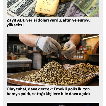
Zayıf ABD verisi doları vurdu, altın ve euroyu
yükseltti
Olay tuhaf, dava gerçek: Emekli polis iki ton
bamya çaldı, sattığı kişilere bile dava açıldı