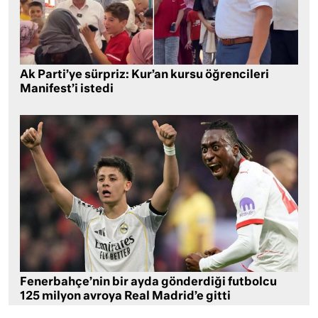
Ak Parti’ye sürpriz: Kur’an kursu öğrencileri
Manifest’i istedi
Fenerbahçe’nin bir ayda gönderdiği futbolcu
125 milyon avroya Real Madrid’e gitti