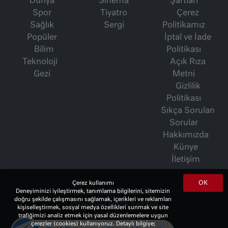
Dünya
Sinema
Şartları
Spor
Tiyatro
Çerez
Sağlık
Sergi
Politikamız
Popüler
İptal ve İade
Bilim
Politikası
Teknoloji
Açık Rıza
Gezi
Metni
Gizlilik
Politikası
Sıkça Sorulan
Sorular
Hakkımızda
Künye
İletişim
OK
Çerez kullanımı
Deneyiminizi iyileştirmek, tanımlama bilgilerini, sitemizin
İsmet Berkan Yazıları
doğru şekilde çalışmasını sağlamak, içerikleri ve reklamları
Ertuğrul Özkök Yazıları
kişiselleştirmek, sosyal medya özellikleri sunmak ve site
trafiğimizi analiz etmek için yasal düzenlemelere uygun
Haftalık Gazete
çerezler (cookies) kullanıyoruz. Detaylı bilgiye;