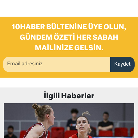
10HABER BÜLTENINE ÜYE OLUN,
GÜNDEM ÖZETI HER SABAH
MAILINIZE GELSIN.
Kaydet
İlgili Haberler