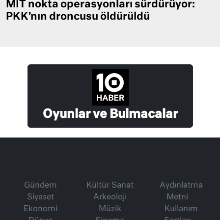
MİT nokta operasyonları sürdürüyor:
PKK’nın droncusu öldürüldü
Oyunlar ve Bulmacalar
Gündem
Kültür Sanat
Aydınlatma
Siyaset
Arkeoloji
Metni
Ekonomi
Müzik
Kullanım