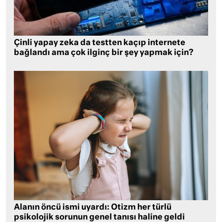
Çinli yapay zeka da testten kaçıp internete
bağlandı ama çok ilginç bir şey yapmak için?
Alanın öncü ismi uyardı: Otizm her türlü
psikolojik sorunun genel tanısı haline geldi