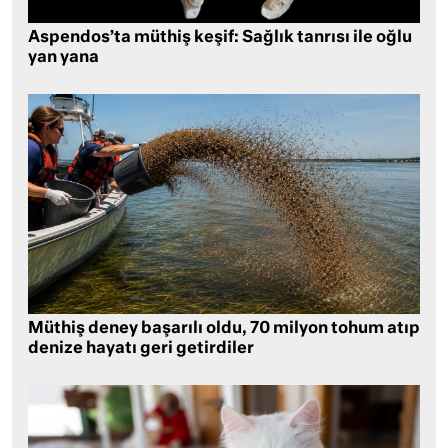
Aspendos’ta müthiş keşif: Sağlık tanrısı ile oğlu
yan yana
Müthiş deney başarılı oldu, 70 milyon tohum atıp
denize hayatı geri getirdiler