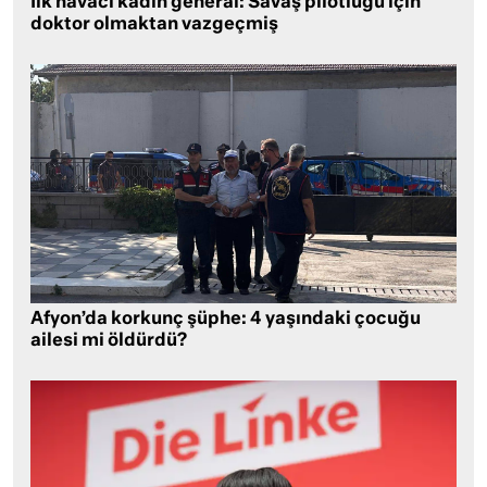
İlk havacı kadın general: Savaş pilotluğu için
doktor olmaktan vazgeçmiş
Afyon’da korkunç şüphe: 4 yaşındaki çocuğu
ailesi mi öldürdü?