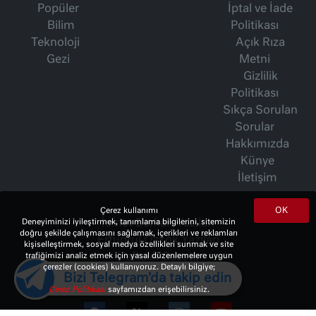
Popüler
İptal ve İade
Bilim
Politikası
Teknoloji
Açık Rıza
Gezi
Metni
Gizlilik
Politikası
Sıkça Sorulan
Sorular
Hakkımızda
Künye
İletişim
OK
Çerez kullanımı
İsmet Berkan Yazıları
Deneyiminizi iyileştirmek, tanımlama bilgilerini, sitemizin
doğru şekilde çalışmasını sağlamak, içerikleri ve reklamları
Ertuğrul Özkök Yazıları
kişiselleştirmek, sosyal medya özellikleri sunmak ve site
Haftalık Gazete
trafiğimizi analiz etmek için yasal düzenlemelere uygun
çerezler (cookies) kullanıyoruz. Detaylı bilgiye;
Bizi Telegram'da takip edin
Çerez Politikası
sayfamızdan erişebilirsiniz.