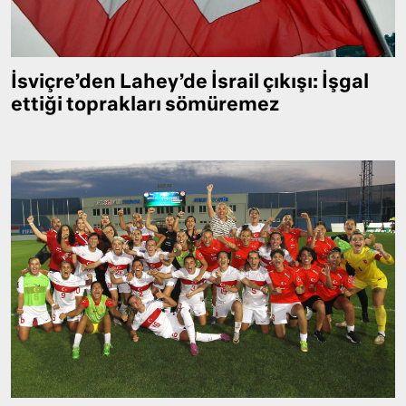
İsviçre’den Lahey’de İsrail çıkışı: İşgal
ettiği toprakları sömüremez