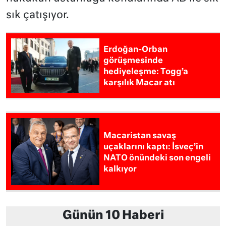
sık çatışıyor.
Erdoğan-Orban
görüşmesinde
hediyeleşme: Togg’a
karşılık Macar atı
Macaristan savaş
uçaklarını kaptı: İsveç’in
NATO önündeki son engeli
kalkıyor
Günün 10 Haberi