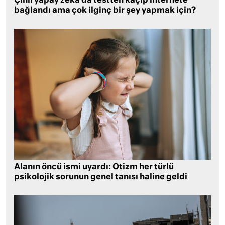
Çinli yapay zeka da testten kaçıp internete
bağlandı ama çok ilginç bir şey yapmak için?
Alanın öncü ismi uyardı: Otizm her türlü
psikolojik sorunun genel tanısı haline geldi