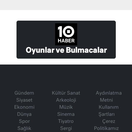
Oyunlar ve Bulmacalar
Gündem
Kültür Sanat
Aydınlatma
Siyaset
Arkeoloji
Metni
Ekonomi
Müzik
Kullanım
Dünya
Sinema
Şartları
Spor
Tiyatro
Çerez
Sağlık
Sergi
Politikamız