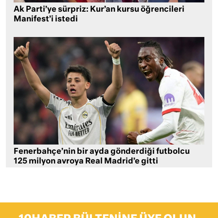
Ak Parti’ye sürpriz: Kur’an kursu öğrencileri
Manifest’i istedi
Fenerbahçe’nin bir ayda gönderdiği futbolcu
125 milyon avroya Real Madrid’e gitti