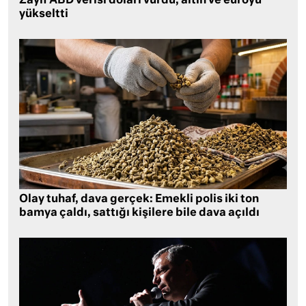
Zayıf ABD verisi doları vurdu, altın ve euroyu
yükseltti
Olay tuhaf, dava gerçek: Emekli polis iki ton
bamya çaldı, sattığı kişilere bile dava açıldı