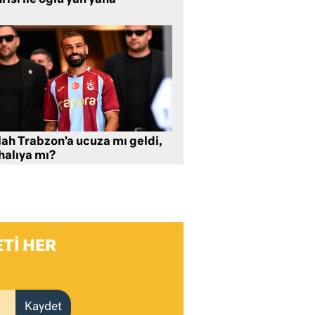
lah Trabzon’a ucuza mı geldi,
halıya mı?
TI HER
Kaydet