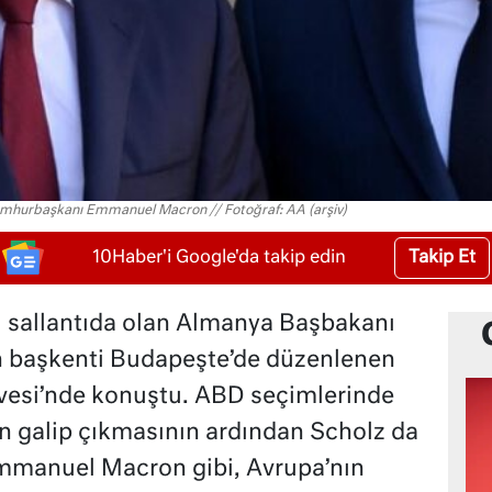
umhurbaşkanı Emmanuel Macron // Fotoğraf: AA (arşiv)
Takip Et
10Haber'i Google'da takip edin
 sallantıda olan Almanya Başbakanı
ın başkenti Budapeşte’de düzenlenen
rvesi’nde konuştu. ABD seçimlerinde
n galip çıkmasının ardından Scholz da
manuel Macron gibi, Avrupa’nın