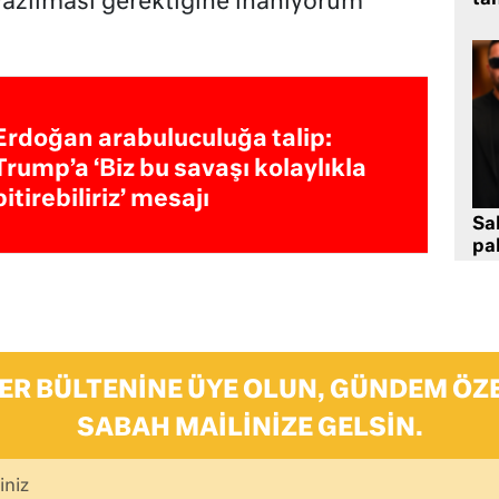
 yazılması gerektiğine inanıyorum”
Erdoğan arabuluculuğa talip:
Trump’a ‘Biz bu savaşı kolaylıkla
bitirebiliriz’ mesajı
Sa
pa
ER BÜLTENINE ÜYE OLUN, GÜNDEM ÖZE
SABAH MAILINIZE GELSIN.