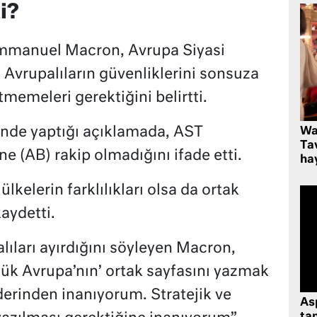
i?
manuel Macron, Avrupa Siyasi
 Avrupalıların güvenliklerini sonsuza
memeleri gerektiğini belirtti.
inde yaptığı açıklamada, AST
Wa
Ta
ne (AB) rakip olmadığını ifade etti.
hay
kelerin farklılıkları olsa da ortak
aydetti.
alıları ayırdığını söyleyen Macron,
yük Avrupa’nın’ ortak sayfasını yazmak
erinden inanıyorum. Stratejik ve
As
tan