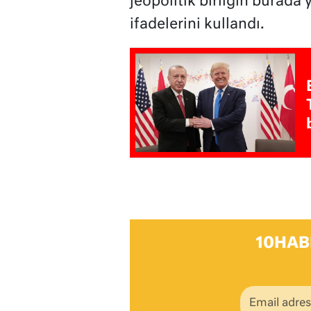
jeopolitik birliğin burada
ifadelerini kullandı.
10HAB