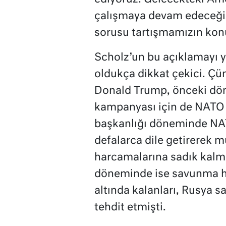
çalışmaya devam edeceğiz
sorusu tartışmamızın konus
Scholz’un bu açıklamayı
oldukça dikkat çekici. Çü
Donald Trump, önceki dö
kampanyası için de NATO 
başkanlığı döneminde NAT
defalarca dile getirerek m
harcamalarına sadık kalm
döneminde ise savunma har
altında kalanları, Rusya s
tehdit etmişti.