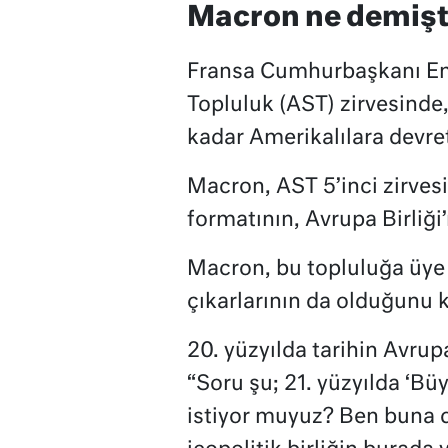
Macron ne demişt
Fransa Cumhurbaşkanı Em
Topluluk (AST) zirvesinde,
kadar Amerikalılara devret
Macron, AST 5’inci zirves
formatının, Avrupa Birliği’
Macron, bu topluluğa üye ül
çıkarlarının da olduğunu k
20. yüzyılda tarihin Avrup
“Soru şu; 21. yüzyılda ‘Bü
istiyor muyuz? Ben buna d