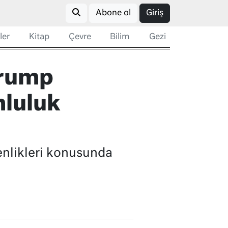
Abone ol
Giriş
ler
Kitap
Çevre
Bilim
Gezi
Trump
mluluk
enlikleri konusunda