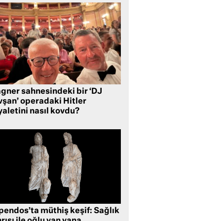
gner sahnesindeki bir ‘DJ
vşan’ operadaki Hitler
aletini nasıl kovdu?
pendos’ta müthiş keşif: Sağlık
rısı ile oğlu yan yana