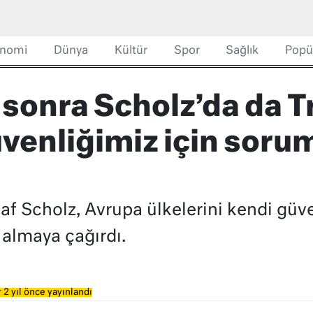
nomi
Dünya
Kültür
Spor
Sağlık
Popü
sonra Scholz’da da 
venliğimiz için soru
f Scholz, Avrupa ülkelerini kendi güv
 almaya çağırdı.
 2 yıl önce yayınlandı