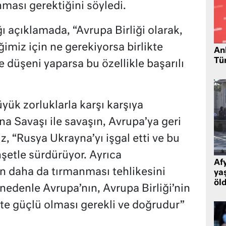
ması gerektiğini söyledi.
ı açıklamada, “Avrupa Birliği olarak,
ğimiz için ne gerekiyorsa birlikte
Ank
Tü
 düşeni yaparsa bu özellikle başarılı
yük zorluklarla karşı karşıya
 Savaşı ile savaşın, Avrupa’ya geri
, “Rusya Ukrayna’yı işgal etti ve bu
şetle sürdürüyor. Ayrıca
Af
n daha da tırmanması tehlikesini
ya
öl
 nedenle Avrupa’nın, Avrupa Birliği’nin
kte güçlü olması gerekli ve doğrudur”