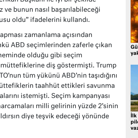
 ve bunun nasıl başarılabileceği
u oldu” ifadelerini kullandı.
 yapması zamanlama açısından
nkü ABD seçimlerinden zaferle çıkan
Gü
ya
neminde olduğu gibi seçim
müttefiklerine diş göstermişti. Trump
O’nun tüm yükünü ABD’nin taşıdığını
üttefiklerin taahhüt ettikleri savunma
alarını istemişti. Seçim kampanyası
camaları milli gelirinin yüzde 2’sinin
aldırsın diye teşvik edeceği yönünde
İlk
pi
va