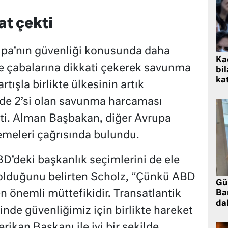
t çekti
upa’nın güvenliği konusunda daha
Kad
e çabalarına dikkati çekerek savunma
bil
kat
tışla birlikte ülkesinin artık
zde 2’si olan savunma harcaması
tti. Alman Başbakan, diğer Avrupa
lemeleri çağrısında bulundu.
D’deki başkanlık seçimlerini de ele
 olduğunu belirten Scholz, “Çünkü ABD
Gü
n önemli müttefikidir. Transatlantik
Ba
da
inde güvenliğimiz için birlikte hareket
ikan Başkanı ile iyi bir şekilde