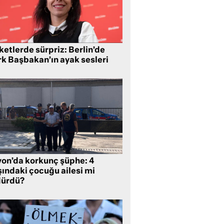
etlerde sürpriz: Berlin’de
rk Başbakan’ın ayak sesleri
yon’da korkunç şüphe: 4
şındaki çocuğu ailesi mi
dürdü?