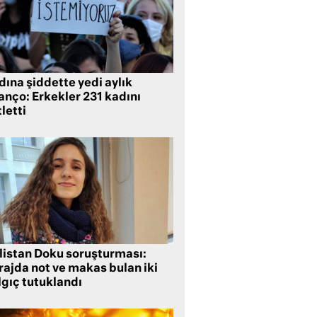
ına şiddette yedi aylık
anço: Erkekler 231 kadını
letti
listan Doku soruşturması:
rajda not ve makas bulan iki
lgıç tutuklandı