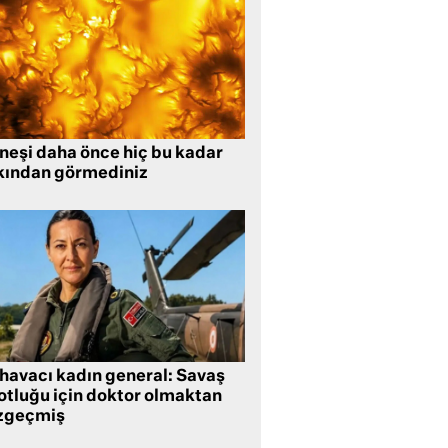
neşi daha önce hiç bu kadar
kından görmediniz
 havacı kadın general: Savaş
lotluğu için doktor olmaktan
zgeçmiş