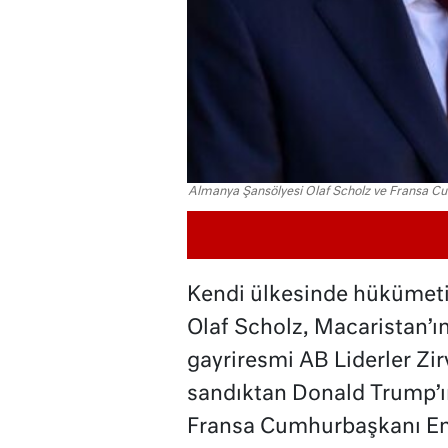
Almanya Şansölyesi Olaf Scholz ve Fransa C
Kendi ülkesinde hükümeti
Olaf Scholz, Macaristan’
gayriresmi AB Liderler Zi
sandıktan Donald Trump’ı
Fransa Cumhurbaşkanı Em