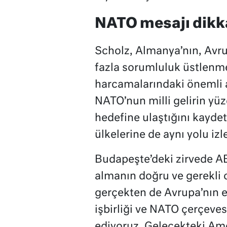
NATO mesajı dikka
Scholz, Almanya’nın, Avr
fazla sorumluluk üstlenm
harcamalarındaki önemli ar
NATO’nun milli gelirin yü
hedefine ulaştığını kayde
ülkelerine de aynı yolu iz
Budapeşte’deki zirvede AB
almanın doğru ve gerekli
gerçekten de Avrupa’nın e
işbirliği ve NATO çerçeves
ediyoruz. Gelecekteki Amer