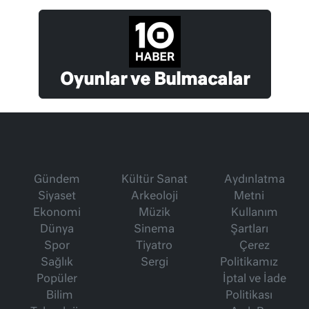
Oyunlar ve Bulmacalar
Gündem
Kültür Sanat
Aydınlatma
Siyaset
Arkeoloji
Metni
Ekonomi
Müzik
Kullanım
Dünya
Sinema
Şartları
Spor
Tiyatro
Çerez
Sağlık
Sergi
Politikamız
Popüler
İptal ve İade
Bilim
Politikası