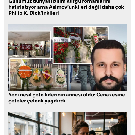
Günümüz dünyası bilim kurgu romanlarını
hatırlatıyor ama Asimov’unkileri değil daha çok
Philip K. Dick’inkileri
Yeni nesil çete liderinin annesi öldü; Cenazesine
çeteler çelenk yağdırdı