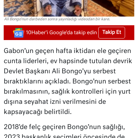
Ali Bongo'nun darbeden sonra yayınladığı videodan bir kare.
Takip Et
10Haber'i Google'da takip edin
Gabon’un geçen hafta iktidarı ele geçiren
cunta liderleri, ev hapsinde tutulan devrik
Devlet Başkanı Ali Bongo’yu serbest
bıraktıklarını açıkladı. Bongo’nun serbest
bırakılmasının, sağlık kontrolleri için yurt
dışına seyahat izni verilmesini de
kapsayacağı belirtildi.
2018’de felç geçiren Bongo’nun sağlığı,
2023 başkanlık seçimleri öncesinde de