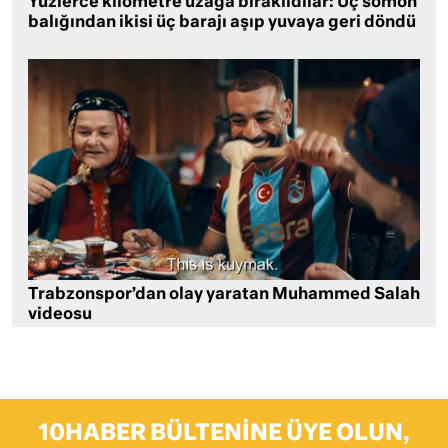
Yüzlerce kilometre uzağa bırakıldılar: Üç somon
balığından ikisi üç barajı aşıp yuvaya geri döndü
Trabzonspor’dan olay yaratan Muhammed Salah
videosu
10HABER BÜLTENINE ÜYE OLUN,