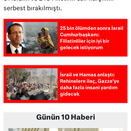
serbest bırakılmıştı.
25 bin ölümden sonra İsrail
Cumhurbaşkanı:
Filistinliler için iyi bir
gelecek istiyorum
İsrail ve Hamas anlaştı:
Rehinelere ilaç, Gazze’ye
daha fazla insani yardım
gidecek
Günün 10 Haberi