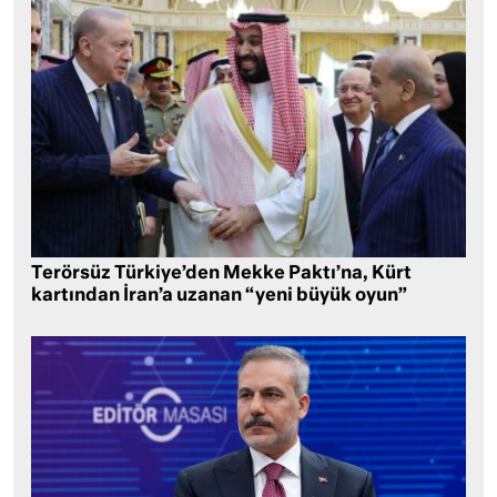
Terörsüz Türkiye’den Mekke Paktı’na, Kürt
kartından İran’a uzanan “yeni büyük oyun”