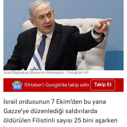
İsrail Başbakanı Binyamin Netanyahu. / Fotoğraf: AA
Takip Et
10Haber'i Google'da takip edin
İsrail ordusunun 7 Ekim’den bu yana
Gazze’ye düzenlediği saldırılarda
öldürülen Filistinli sayısı 25 bini aşarken