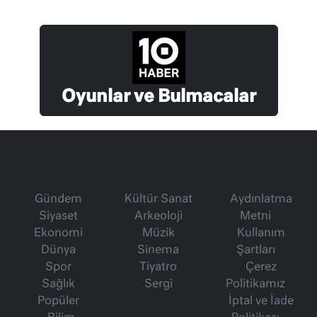
Oyunlar ve Bulmacalar
Gündem
Kültür Sanat
Aydınlatma
Siyaset
Arkeoloji
Metni
Ekonomi
Müzik
Kullanım
Dünya
Sinema
Şartları
Spor
Tiyatro
Çerez
Sağlık
Sergi
Politikamız
Popüler
İptal ve İade