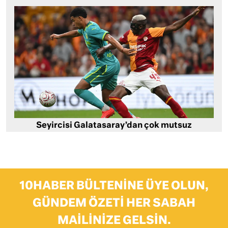
Seyircisi Galatasaray’dan çok mutsuz
10HABER BÜLTENINE ÜYE OLUN,
GÜNDEM ÖZETI HER SABAH
MAILINIZE GELSIN.