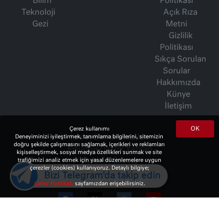
Bilim
Politikası
Teknoloji
Açık Rıza
Gezi
Metni
Gizlilik
Politikası
Sıkça Sorulan
Sorular
Hakkımızda
Künye
İletişim
OK
Çerez kullanımı
İsmet Berkan Yazıları
Deneyiminizi iyileştirmek, tanımlama bilgilerini, sitemizin
doğru şekilde çalışmasını sağlamak, içerikleri ve reklamları
Ertuğrul Özkök Yazıları
kişiselleştirmek, sosyal medya özellikleri sunmak ve site
Haftalık Gazete
trafiğimizi analiz etmek için yasal düzenlemelere uygun
çerezler (cookies) kullanıyoruz. Detaylı bilgiye;
Bizi Telegram'da takip edin
Çerez Politikası
sayfamızdan erişebilirsiniz.