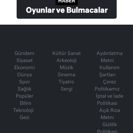
Oyunlar ve Bulmacalar
Gündem
Kültür Sanat
Aydınlatma
Siyaset
Arkeoloji
Metni
Ekonomi
Müzik
Kullanım
Dünya
Sinema
Şartları
Spor
Tiyatro
Çerez
Sağlık
Sergi
Politikamız
Popüler
İptal ve İade
Bilim
Politikası
Teknoloji
Açık Rıza
Gezi
Metni
Gizlilik
Politikası