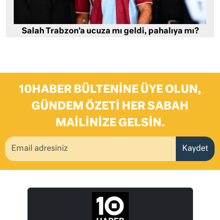
Salah Trabzon’a ucuza mı geldi, pahalıya mı?
10HABER BÜLTENINE ÜYE OLUN,
GÜNDEM ÖZETI HER SABAH
MAILINIZE GELSIN.
Kaydet