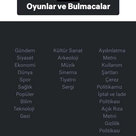
Oyunlar ve Bulmacalar
Gündem
Kültür Sanat
Aydınlatma
Siyaset
Arkeoloji
Metni
Ekonomi
Müzik
Kullanım
Dünya
Sinema
Şartları
Spor
Tiyatro
Çerez
Sağlık
Sergi
Politikamız
Popüler
İptal ve İade
Bilim
Politikası
Teknoloji
Açık Rıza
Gezi
Metni
Gizlilik
Politikası