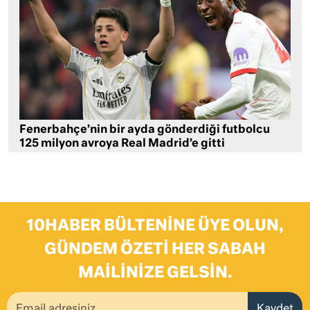
Fenerbahçe’nin bir ayda gönderdiği futbolcu
125 milyon avroya Real Madrid’e gitti
10HABER BÜLTENINE ÜYE OLUN,
GÜNDEM ÖZETI HER SABAH
MAILINIZE GELSIN.
Kaydet