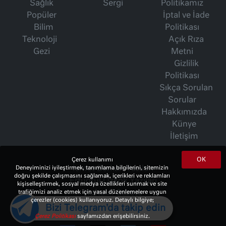
Sağlık
Sergi
Politikamız
Popüler
İptal ve İade
Bilim
Politikası
Teknoloji
Açık Rıza
Gezi
Metni
Gizlilik
Politikası
Sıkça Sorulan
Sorular
Hakkımızda
Künye
İletişim
OK
Çerez kullanımı
Deneyiminizi iyileştirmek, tanımlama bilgilerini, sitemizin
İsmet Berkan Yazıları
doğru şekilde çalışmasını sağlamak, içerikleri ve reklamları
Ertuğrul Özkök Yazıları
kişiselleştirmek, sosyal medya özellikleri sunmak ve site
trafiğimizi analiz etmek için yasal düzenlemelere uygun
Haftalık Gazete
çerezler (cookies) kullanıyoruz. Detaylı bilgiye;
Bizi Telegram'da takip edin
Çerez Politikası
sayfamızdan erişebilirsiniz.