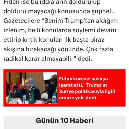
Fidan ise bu iddiaların doldurulup
doldurulmayacağı konusunda şüpheli.
Gazetecilere “Benim Trump’tan aldığım
izlenim, belli konularda söylemi devam
ettirip kritik konuları ilk başta biraz
akışına bırakacağı yönünde. Çok fazla
radikal karar almayabilir” dedi.
Fidan küresel savaşa
işaret etti, ‘Trump’ın
Suriye politikasıyla ilgili
emare yok’ dedi
Günün 10 Haberi