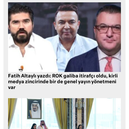
Fatih Altaylı yazdı: ROK galiba itirafçı oldu, kirli
medya zincirinde bir de genel yayın yönetmeni
var