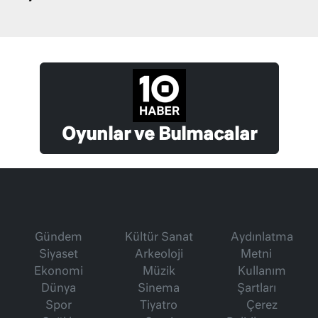
Oyunlar ve Bulmacalar
Gündem
Kültür Sanat
Aydınlatma
Siyaset
Arkeoloji
Metni
Ekonomi
Müzik
Kullanım
Dünya
Sinema
Şartları
Spor
Tiyatro
Çerez