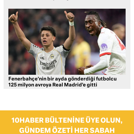
Fenerbahçe’nin bir ayda gönderdiği futbolcu
125 milyon avroya Real Madrid’e gitti
10HABER BÜLTENINE ÜYE OLUN,
GÜNDEM ÖZETI HER SABAH