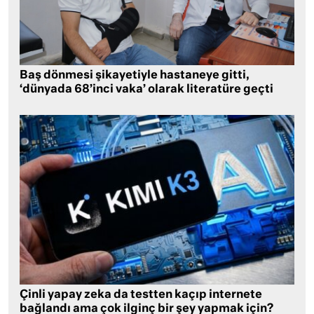
Baş dönmesi şikayetiyle hastaneye gitti,
‘dünyada 68’inci vaka’ olarak literatüre geçti
Çinli yapay zeka da testten kaçıp internete
bağlandı ama çok ilginç bir şey yapmak için?