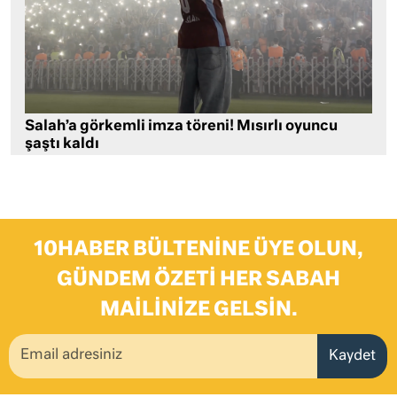
Salah’a görkemli imza töreni! Mısırlı oyuncu
şaştı kaldı
10HABER BÜLTENINE ÜYE OLUN,
GÜNDEM ÖZETI HER SABAH
MAILINIZE GELSIN.
Kaydet