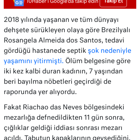
Takip Et
10Haber'i Google'da takip edin
2018 yılında yaşanan ve tüm dünyayı
dehşete sürükleyen olaya göre Brezilyalı
Rosangela Almeida dos Santos, tedavi
gördüğü hastanede septik
şok nedeniyle
yaşamını yitirmişti.
Ölüm belgesine göre
iki kez kalbi duran kadının, 7 yaşından
beri bayılma nöbetleri geçirdiği de
raporunda yer alıyordu.
Fakat Riachao das Neves bölgesindeki
mezarlığa defnedildikten 11 gün sonra,
çığlıklar geldiği iddiası sonrası mezarı
açıldı. Tabutun kapaklarının gevşediğini,