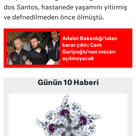
dos Santos, hastanede yaşamını yitirmiş
ve defnedilmeden önce ölmüştü.
Adalet Bakanlığı’ndan
karar çıktı: Cem
Garipoğlu’nun mezarı
açılmayacak
Günün 10 Haberi