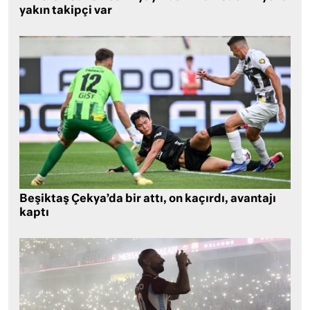
yakın takipçi var
Beşiktaş Çekya’da bir attı, on kaçırdı, avantajı
kaptı