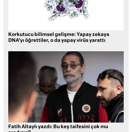
Korkutucu bilimsel gelişme: Yapay zekaya
DNA’yı öğrettiler, o da yapay virüs yarattı
Fatih Altaylı yazdı: Bu keş taifesini çok mu