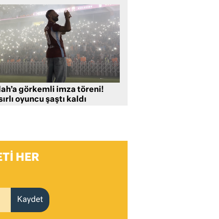
lah’a görkemli imza töreni!
ırlı oyuncu şaştı kaldı
TI HER
Kaydet