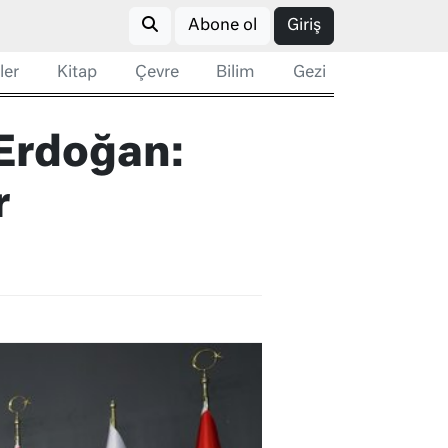
Abone ol
Giriş
ler
Kitap
Çevre
Bilim
Gezi
 Erdoğan:
r