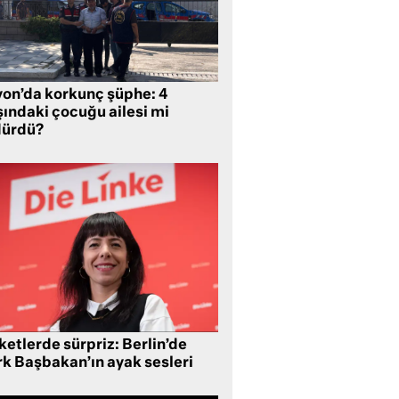
yon’da korkunç şüphe: 4
şındaki çocuğu ailesi mi
dürdü?
etlerde sürpriz: Berlin’de
rk Başbakan’ın ayak sesleri