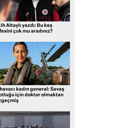
ih Altaylı yazdı: Bu keş
fesini çok mu aradınız?
 havacı kadın general: Savaş
lotluğu için doktor olmaktan
zgeçmiş