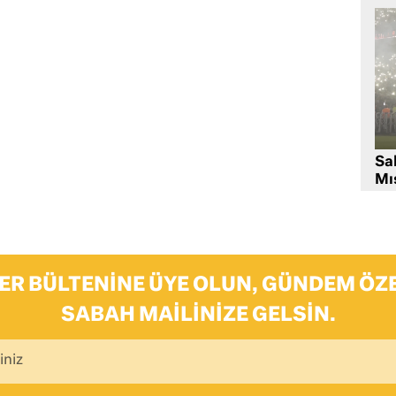
Sa
Mıs
ER BÜLTENINE ÜYE OLUN, GÜNDEM ÖZE
SABAH MAILINIZE GELSIN.