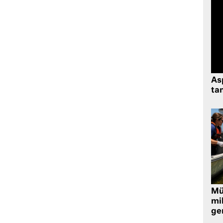
As
tan
Müt
mi
ger