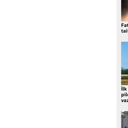
Fat
tai
İlk
pi
va