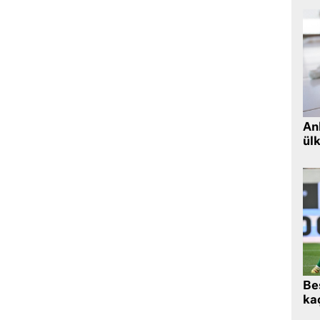
Ank
ül
Beş
kaç