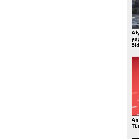
Af
ya
öl
Ank
Tü