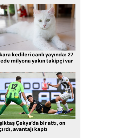
ara kedileri canlı yayında: 27
kede milyona yakın takipçi var
iktaş Çekya’da bir attı, on
ırdı, avantajı kaptı