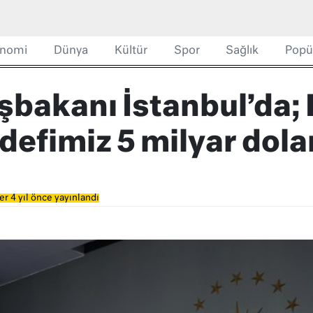
nomi
Dünya
Kültür
Spor
Sağlık
Popü
şbakanı İstanbul’da;
defimiz 5 milyar dola
r 4 yıl önce yayınlandı