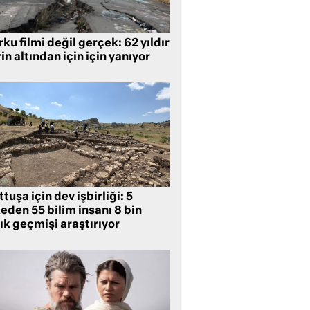
ku filmi değil gerçek: 62 yıldır
in altından için için yanıyor
tuşa için dev işbirliği: 5
eden 55 bilim insanı 8 bin
lık geçmişi araştırıyor