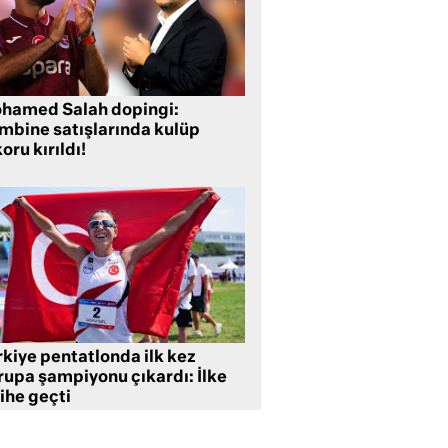
hamed Salah dopingi:
mbine satışlarında kulüp
oru kırıldı!
rkiye pentatlonda ilk kez
rupa şampiyonu çıkardı: İlke
ihe geçti