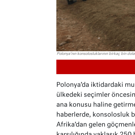
Polonya'nın konsolosluklarının birkaç bin dolar
Polonya’da iktidardaki mu
ülkedeki seçimler öncesi
ana konusu haline getirme
haberlerde, konsolosluk bi
Afrika’dan gelen göçmenler
karşılığında yaklaşık 250 b