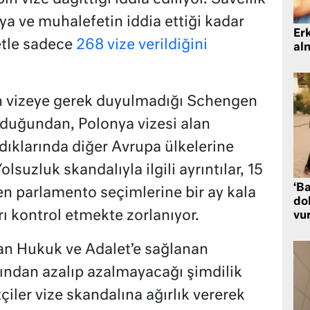
a ve muhalefetin iddia ettiği kadar
Er
etle sadece
268 vize verildiğini
al
in vizeye gerek duyulmadığı Schengen
lduğundan, Polonya vizesi alan
ıklarında diğer Avrupa ülkelerine
lsuzluk skandalıyla ilgili ayrıntılar, 15
‘Ba
n parlamento seçimlerine bir ay kala
dol
arı kontrol etmekte zorlanıyor.
vu
lan Hukuk ve Adalet’e sağlanan
ından azalıp azalmayacağı şimdilik
tçiler vize skandalına ağırlık vererek