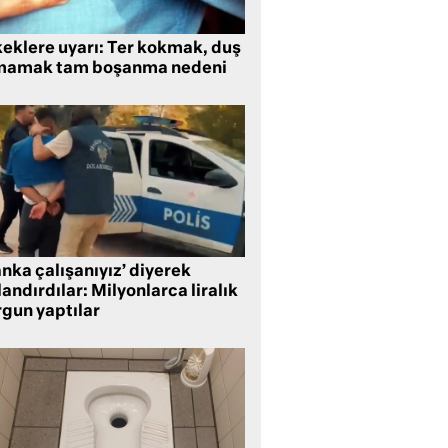
keklere uyarı: Ter kokmak, duş
mamak tam boşanma nedeni
nka çalışanıyız’ diyerek
andırdılar: Milyonlarca liralık
rgun yaptılar