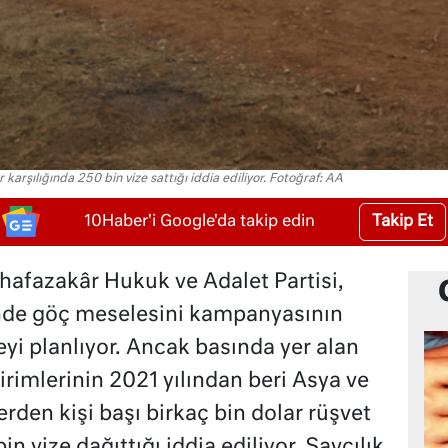
 karşılığında 250 bin vize sattığı iddia ediliyor. Fotoğraf: AA
Takip Et
10Haber'i Google'da takip edin
hafazakâr Hukuk ve Adalet Partisi,
nde göç meselesini kampanyasının
yi planlıyor. Ancak basında yer alan
rimlerinin 2021 yılından beri Asya ve
den kişi başı birkaç bin dolar rüşvet
in vize dağıttığı iddia ediliyor. Savcılık