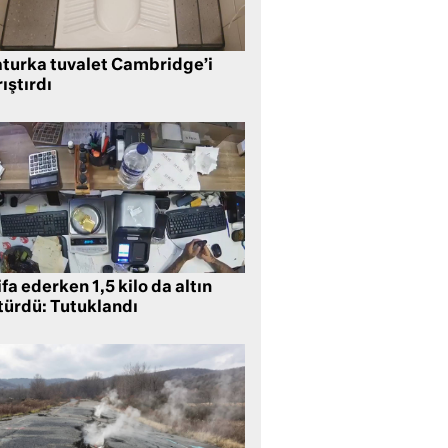
aturka tuvalet Cambridge’i
ıştırdı
ifa ederken 1,5 kilo da altın
türdü: Tutuklandı