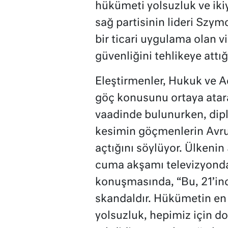
hükümeti yolsuzluk ve iki
sağ partisinin lideri Szym
bir ticari uygulama olan v
güvenliğini tehlikeye attığ
Eleştirmenler, Hukuk ve Ad
göç konusunu ortaya atar
vaadinde bulunurken, dip
kesimin göçmenlerin Avrup
açtığını söylüyor. Ülkeni
cuma akşamı televizyonda
konuşmasında, “Bu, 21’inc
skandaldır. Hükümetin en
yolsuzluk, hepimiz için do