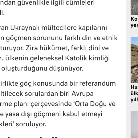
ından güvenlikle ilgili cümleleri
i.
Kor
yer
an Ukraynalı mültecilere kapılarını
in göçmen sorununu farklı din ve etnik
uruyor. Zira hükümet, farklı dini ve
n, ülkenin geleneksel Katolik kimliği
it oluşturduğunu düşünüyor.
irlikte göç konusunda bir referandum
Hat
tilecek sorulardan biri Avrupa
ülk
yıl
tirme planı çerçevesinde ‘Orta Doğu ve
ce yasa dışı göçmeni kabul etmeyi
eri’ soruluyor.