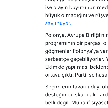
ise olayın boyutunun medy
büyük olmadığını ve rüşv
savunuyor.
Polonya, Avrupa Birliği’n
programının bir parçası o
göçmenler Polonya’ya vard
serbestçe geçebiliyorlar. Yo
Ekim’de yapılması beklene
ortaya çıktı. Parti ise has
Seçimlerin favori adayı o
desteğin bu skandalın ard
belli değil. Muhalif siyase