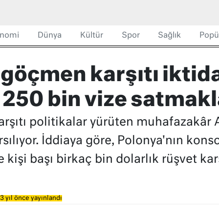
nomi
Dünya
Kültür
Spor
Sağlık
Popü
göçmen karşıtı iktida
 250 bin vize satmakl
şıtı politikalar yürüten muhafazakâr A
sılıyor. İddiaya göre, Polonya'nın kons
kişi başı birkaç bin dolarlık rüşvet karş
3 yıl önce yayınlandı