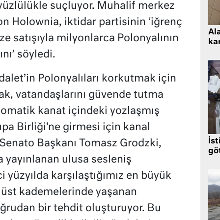
yüzlülükle suçluyor. Muhalif merkez
on Holownia, iktidar partisinin ‘iğrenç
Al
ize satışıyla milyonlarca Polonyalının
kar
ını’ söyledi.
alet’in Polonyalıları korkutmak için
ak, vatandaşlarını güvende tutma
lomatik kanat içindeki yozlaşmış
a Birliği’ne girmesi için kanal
İst
n Senato Başkanı Tomasz Grodzki,
gö
 yayınlanan ulusa sesleniş
i yüzyılda karşılaştığımız en büyük
 üst kademelerinde yaşanan
ğrudan bir tehdit oluşturuyor. Bu