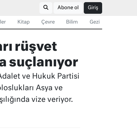
Abone ol
Giriş
ler
Kitap
Çevre
Bilim
Gezi
rı rüşvet
a suçlanıyor
dalet ve Hukuk Partisi
oloslukları Asya ve
ılığında vize veriyor.