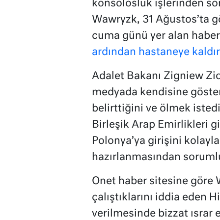
konsolosluk işlerinden so
Wawryzk, 31 Ağustos’ta gö
cuma günü yer alan habe
ardından hastaneye kaldırı
Adalet Bakanı Zigniew Zi
medyada kendisine göster
belirttiğini ve ölmek isted
Birleşik Arap Emirlikleri g
Polonya’ya girişini kolayl
hazırlanmasından soruml
Onet haber sitesine göre 
çalıştıklarını iddia eden Hi
verilmesinde bizzat ısrar e