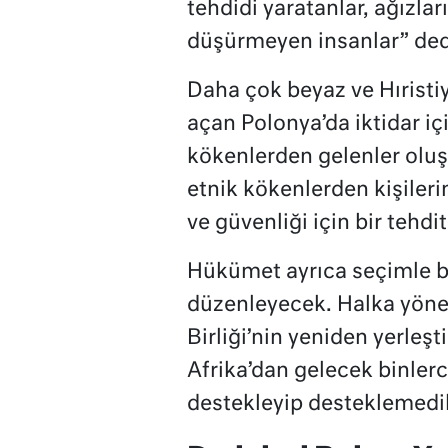
tehdidi yaratanlar, ağızlar
düşürmeyen insanlar” ded
Daha çok beyaz ve Hıristiy
açan Polonya’da iktidar iç
kökenlerden gelenler oluşt
etnik kökenlerden kişileri
ve güvenliği için bir tehd
Hükümet ayrıca seçimle b
düzenleyecek. Halka yönel
Birliği’nin yeniden yerleş
Afrika’dan gelecek binler
destekleyip desteklemedikl