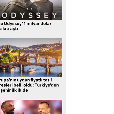
e Odyssey’ 1 milyar dolar
ılatı aştı
upa’nın uygun fiyatlı tatil
esleri belli oldu: Türkiye’den
 şehir ilk ikide