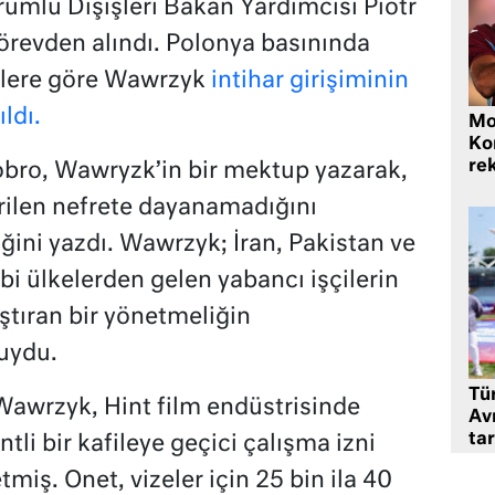
rumlu Dışişleri Bakan Yardımcısı Piotr
revden alındı. Polonya basınında
rlere göre Wawrzyk
intihar girişiminin
ldı.
Mo
Ko
rek
obro, Wawryzk’in bir mektup yazarak,
ilen nefrete dayanamadığını
iğini yazdı. Wawrzyk; İran, Pakistan ve
ibi ülkelerden gelen yabancı işçilerin
aştıran bir yönetmeliğin
uydu.
Tü
Wawrzyk, Hint film endüstrisinde
Av
tar
ntli bir kafileye geçici çalışma izni
tmiş. Onet, vizeler için 25 bin ila 40