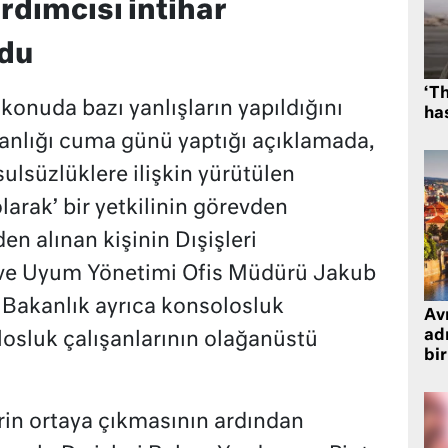
rdımcısı intihar
ndu
‘Th
 konuda bazı yanlışların yapıldığını
has
akanlığı cuma günü yaptığı açıklamada,
ulsüzlüklere ilişkin yürütülen
larak’ bir yetkilinin görevden
en alınan kişinin Dışişleri
 ve Uyum Yönetimi Ofis Müdürü Jakub
. Bakanlık ayrıca konsolosluk
Avr
adr
losluk çalışanlarının olağanüstü
bir
lerin ortaya çıkmasının ardından