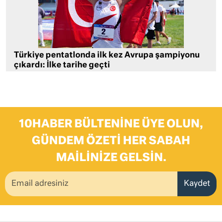
Türkiye pentatlonda ilk kez Avrupa şampiyonu
çıkardı: İlke tarihe geçti
10HABER BÜLTENINE ÜYE OLUN,
GÜNDEM ÖZETI HER SABAH
MAILINIZE GELSIN.
Kaydet