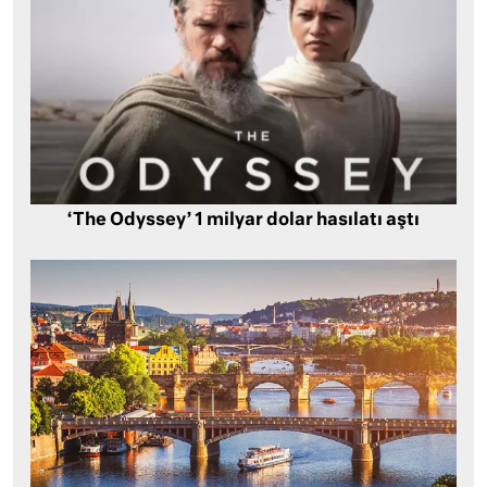
‘The Odyssey’ 1 milyar dolar hasılatı aştı