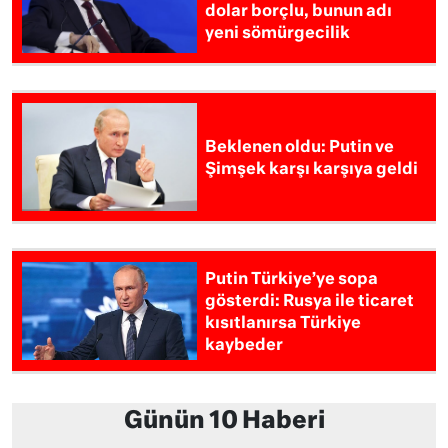
dolar borçlu, bunun adı
yeni sömürgecilik
Beklenen oldu: Putin ve
Şimşek karşı karşıya geldi
Putin Türkiye’ye sopa
gösterdi: Rusya ile ticaret
kısıtlanırsa Türkiye
kaybeder
Günün 10 Haberi