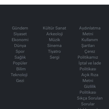
Gündem
Kültür Sanat
Aydınlatma
Siyaset
Arkeoloji
Metni
Ekonomi
Müzik
Kullanım
Dünya
Sinema
Şartları
Spor
Tiyatro
Çerez
Sağlık
Sergi
Politikamız
Popüler
İptal ve İade
Bilim
Politikası
Teknoloji
Açık Rıza
Gezi
Metni
Gizlilik
Politikası
Sıkça Sorulan
Sorular