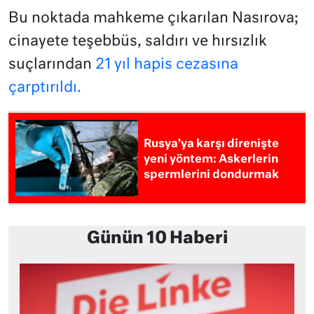
Bu noktada mahkeme çıkarılan Nasırova;
cinayete teşebbüs, saldırı ve hırsızlık
suçlarından
21 yıl hapis cezasına
çarptırıldı.
Rusya’ya karşı direnişte
yeni yöntem: Askerlerin
spermlerini dondurmak
Günün 10 Haberi