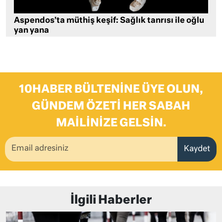
Aspendos’ta müthiş keşif: Sağlık tanrısı ile oğlu
yan yana
10HABER BÜLTENINE ÜYE OLUN,
GÜNDEM ÖZETI HER SABAH
MAILINIZE GELSIN.
Kaydet
İlgili Haberler