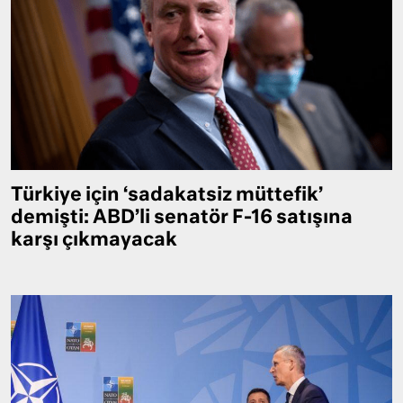
Türkiye için ‘sadakatsiz müttefik’
demişti: ABD’li senatör F-16 satışına
karşı çıkmayacak