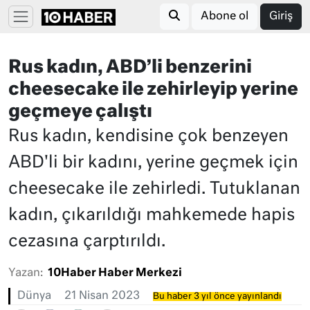
Abone ol
Giriş
Rus kadın, ABD’li benzerini
cheesecake ile zehirleyip yerine
geçmeye çalıştı
Rus kadın, kendisine çok benzeyen
ABD'li bir kadını, yerine geçmek için
cheesecake ile zehirledi. Tutuklanan
kadın, çıkarıldığı mahkemede hapis
cezasına çarptırıldı.
Yazan:
10Haber Haber Merkezi
Dünya
21 Nisan 2023
Bu haber 3 yıl önce yayınlandı