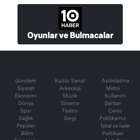
Oyunlar ve Bulmacalar
Gündem
Kültür Sanat
Aydınlatma
Siyaset
Arkeoloji
Metni
Ekonomi
Müzik
Kullanım
Dünya
Sinema
Şartları
Spor
Tiyatro
Çerez
Sağlık
Sergi
Politikamız
Popüler
İptal ve İade
Bilim
Politikası