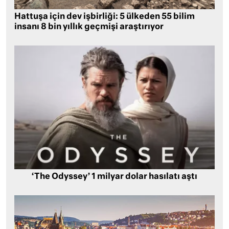
Hattuşa için dev işbirliği: 5 ülkeden 55 bilim
insanı 8 bin yıllık geçmişi araştırıyor
‘The Odyssey’ 1 milyar dolar hasılatı aştı