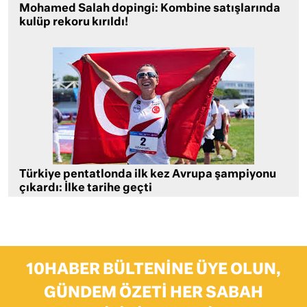
Mohamed Salah dopingi: Kombine satışlarında
kulüp rekoru kırıldı!
Türkiye pentatlonda ilk kez Avrupa şampiyonu
çıkardı: İlke tarihe geçti
10HABER BÜLTENINE ÜYE OLUN,
GÜNDEM ÖZETI HER SABAH