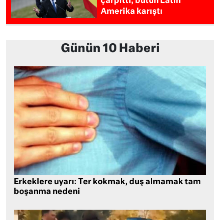
çarpıttı, bütün Latin
Amerika karıştı
Günün 10 Haberi
Erkeklere uyarı: Ter kokmak, duş almamak tam
boşanma nedeni