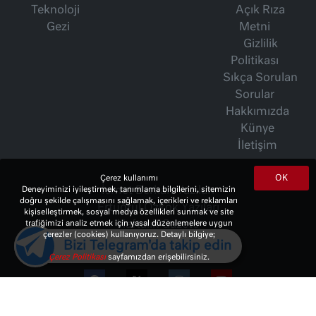
Teknoloji
Açık Rıza
Gezi
Metni
Gizlilik
Politikası
Sıkça Sorulan
Sorular
Hakkımızda
Künye
İletişim
OK
Çerez kullanımı
İsmet Berkan Yazıları
Deneyiminizi iyileştirmek, tanımlama bilgilerini, sitemizin
doğru şekilde çalışmasını sağlamak, içerikleri ve reklamları
Ertuğrul Özkök Yazıları
kişiselleştirmek, sosyal medya özellikleri sunmak ve site
Haftalık Gazete
trafiğimizi analiz etmek için yasal düzenlemelere uygun
çerezler (cookies) kullanıyoruz. Detaylı bilgiye;
Bizi Telegram'da takip edin
Çerez Politikası
sayfamızdan erişebilirsiniz.
© 2023 Copyright:
10Haber