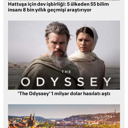
Hattuşa için dev işbirliği: 5 ülkeden 55 bilim
insanı 8 bin yıllık geçmişi araştırıyor
‘The Odyssey’ 1 milyar dolar hasılatı aştı