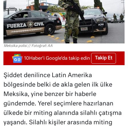
Meksika polisi // Fotoğraf: AA
Takip Et
10Haber'i Google'da takip edin
Şiddet denilince Latin Amerika
bölgesinde belki de akla gelen ilk ülke
Meksika, yine benzer bir haberle
gündemde. Yerel seçimlere hazırlanan
ülkede bir miting alanında silahlı çatışma
yaşandı. Silahlı kişiler arasında miting