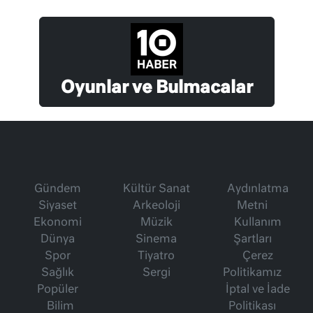
Oyunlar ve Bulmacalar
Gündem
Kültür Sanat
Aydınlatma
Siyaset
Arkeoloji
Metni
Ekonomi
Müzik
Kullanım
Dünya
Sinema
Şartları
Spor
Tiyatro
Çerez
Sağlık
Sergi
Politikamız
Popüler
İptal ve İade
Bilim
Politikası