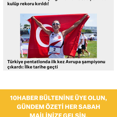
kulüp rekoru kırıldı!
Türkiye pentatlonda ilk kez Avrupa şampiyonu
çıkardı: İlke tarihe geçti
10HABER BÜLTENINE ÜYE OLUN,
GÜNDEM ÖZETI HER SABAH
MAILINIZE GELSIN.