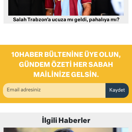
Salah Trabzon’a ucuza mı geldi, pahalıya mı?
10HABER BÜLTENINE ÜYE OLUN,
GÜNDEM ÖZETI HER SABAH
MAILINIZE GELSIN.
Kaydet
İlgili Haberler