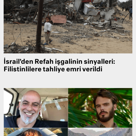
İsrail’den Refah işgalinin sinyalleri:
Filistinlilere tahliye emri verildi