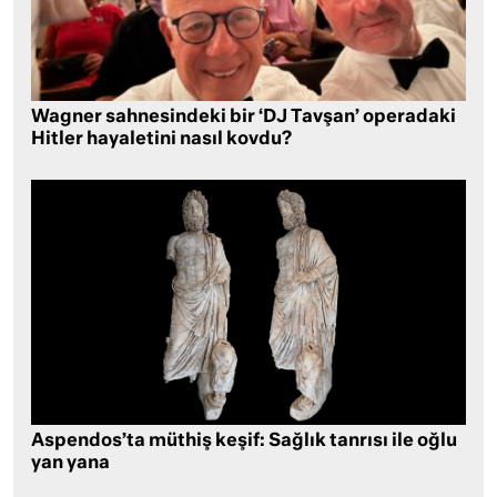
Wagner sahnesindeki bir ‘DJ Tavşan’ operadaki
Hitler hayaletini nasıl kovdu?
Aspendos’ta müthiş keşif: Sağlık tanrısı ile oğlu
yan yana