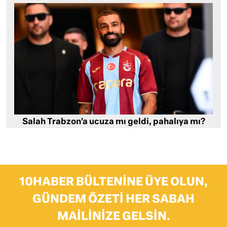
Salah Trabzon’a ucuza mı geldi, pahalıya mı?
10HABER BÜLTENINE ÜYE OLUN,
GÜNDEM ÖZETI HER SABAH
MAILINIZE GELSIN.