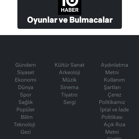
Oyunlar ve Bulmacalar
Gündem
Kültür Sanat
Aydınlatma
Siyaset
Arkeoloji
Metni
Ekonomi
Müzik
Kullanım
Dünya
Sinema
Şartları
Spor
Tiyatro
Çerez
Sağlık
Sergi
Politikamız
Popüler
İptal ve İade
Bilim
Politikası
Teknoloji
Açık Rıza
Gezi
Metni