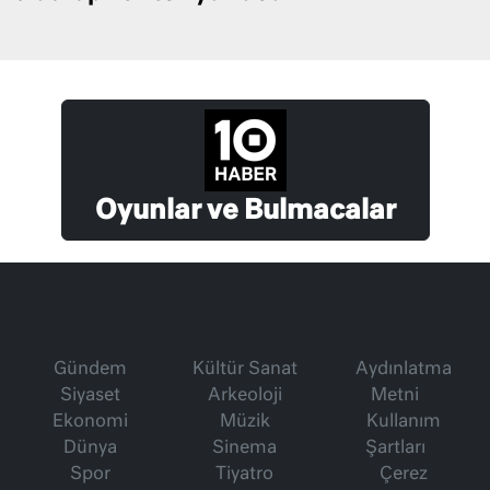
Oyunlar ve Bulmacalar
Gündem
Kültür Sanat
Aydınlatma
Siyaset
Arkeoloji
Metni
Ekonomi
Müzik
Kullanım
Dünya
Sinema
Şartları
Spor
Tiyatro
Çerez