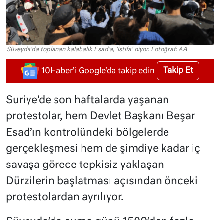
Süveyda'da toplanan kalabalık Esad'a, 'İstifa' diyor. Fotoğraf: AA
Takip Et
10Haber'i Google'da takip edin
Suriye’de son haftalarda yaşanan
protestolar, hem Devlet Başkanı Beşar
Esad’ın kontrolündeki bölgelerde
gerçekleşmesi hem de şimdiye kadar iç
savaşa görece tepkisiz yaklaşan
Dürzilerin başlatması açısından önceki
protestolardan ayrılıyor.