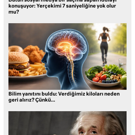
Bütün sosyal medya bir saçma sapan iddiayı
konuşuyor: Yerçekimi 7 saniyeliğine yok olur
mu?
Bilim yanıtını buldu: Verdiğimiz kiloları neden
geri alırız? Çünkü…