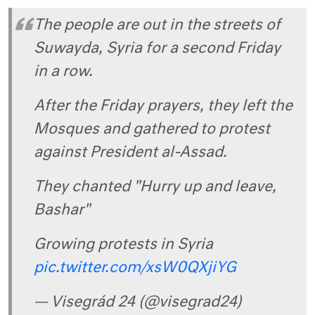
The people are out in the streets of
Suwayda, Syria for a second Friday
in a row.
After the Friday prayers, they left the
Mosques and gathered to protest
against President al-Assad.
They chanted "Hurry up and leave,
Bashar"
Growing protests in Syria
pic.twitter.com/xsW0QXjiYG
— Visegrád 24 (@visegrad24)