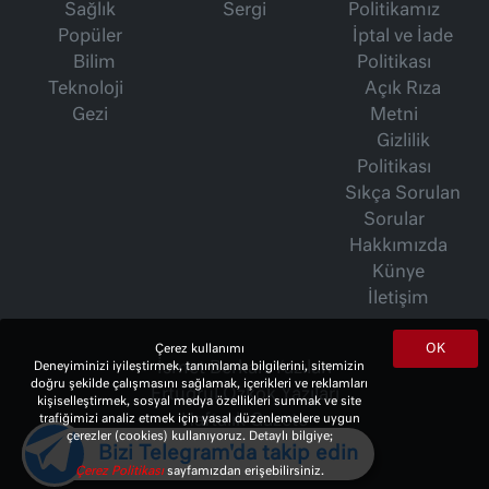
Sağlık
Sergi
Politikamız
Popüler
İptal ve İade
Bilim
Politikası
Teknoloji
Açık Rıza
Gezi
Metni
Gizlilik
Politikası
Sıkça Sorulan
Sorular
Hakkımızda
Künye
İletişim
OK
Çerez kullanımı
Deneyiminizi iyileştirmek, tanımlama bilgilerini, sitemizin
İsmet Berkan Yazıları
doğru şekilde çalışmasını sağlamak, içerikleri ve reklamları
Ertuğrul Özkök Yazıları
kişiselleştirmek, sosyal medya özellikleri sunmak ve site
trafiğimizi analiz etmek için yasal düzenlemelere uygun
Haftalık Gazete
çerezler (cookies) kullanıyoruz. Detaylı bilgiye;
Bizi Telegram'da takip edin
Çerez Politikası
sayfamızdan erişebilirsiniz.