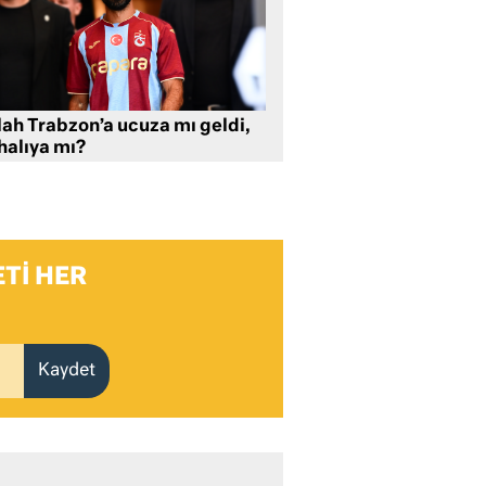
lah Trabzon’a ucuza mı geldi,
halıya mı?
TI HER
Kaydet