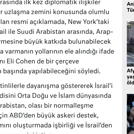
rasında ilk kez diplomatik ilişkiler
Ank
Tü
ir uzlaşma zemini konusunda olumlu
ılan resmi açıklamada, New York’taki
ail ile Suudi Arabistan arasında, Arap-
ermesine büyük katkıda bulunabilecek
a varmanın yollarının ele alındığı ifade
kanı Eli Cohen de bir çerçeve
 başında yapılabileceğini söyledi.
Af
ya
öl
tinlilerle dayanışma göstererek İsrail’i
disini Orta Doğu ve İslam dünyasında
rabistan, olası bir normalleşme
in ABD’den büyük askeri destek,
ını oluşturmada işbirliği ve İsrail’den