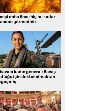
neşi daha önce hiç bu kadar
kından görmediniz
 havacı kadın general: Savaş
lotluğu için doktor olmaktan
zgeçmiş