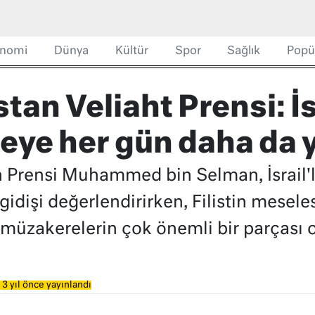
nomi
Dünya
Kültür
Spor
Sağlık
Popü
tan Veliaht Prensi: İs
ye her gün daha da 
 Prensi Muhammed bin Selman, İsrail'l
dişi değerlendirirken, Filistin mesele
 müzakerelerin çok önemli bir parçası 
3 yıl önce yayınlandı