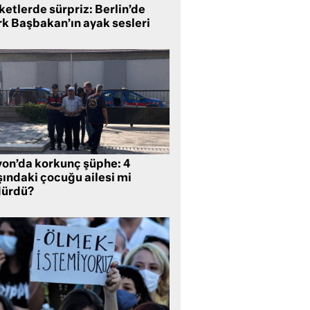
etlerde sürpriz: Berlin’de
rk Başbakan’ın ayak sesleri
yon’da korkunç şüphe: 4
şındaki çocuğu ailesi mi
dürdü?