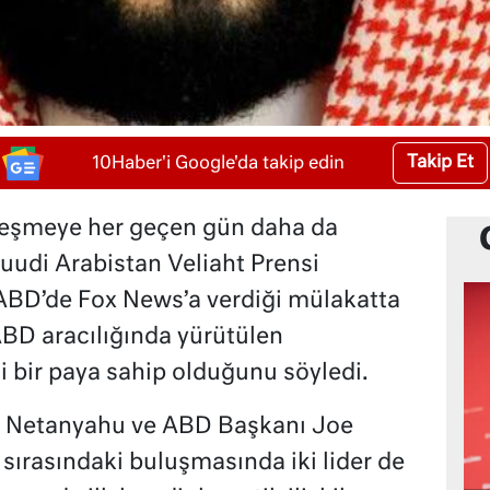
Takip Et
10Haber'i Google'da takip edin
alleşmeye her geçen gün daha da
Suudi Arabistan Veliaht Prensi
D’de Fox News’a verdiği mülakatta
ABD aracılığında yürütülen
 bir paya sahip olduğunu söyledi.
n Netanyahu ve ABD Başkanı Joe
sırasındaki buluşmasında iki lider de