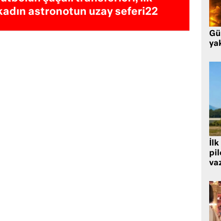
kadın astronotun uzay seferi22
Gü
ya
İlk
pi
va