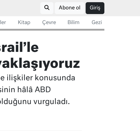
Abone ol
Giriş
ler
Kitap
Çevre
Bilim
Gezi
rail’le
yaklaşıyoruz
e ilişkiler konusunda
sinin hâlâ ABD
olduğunu vurguladı.