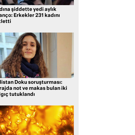
ına şiddette yedi aylık
anço: Erkekler 231 kadını
letti
listan Doku soruşturması:
rajda not ve makas bulan iki
lgıç tutuklandı