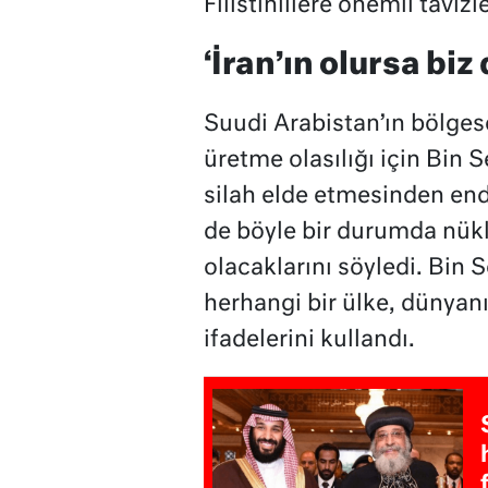
Filistinlilere önemli tavizl
‘İran’ın olursa bi
Suudi Arabistan’ın bölgese
üretme olasılığı için Bin 
silah elde etmesinden end
de böyle bir durumda nük
olacaklarını söyledi. Bin 
herhangi bir ülke, dünyan
ifadelerini kullandı.