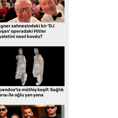
gner sahnesindeki bir ‘DJ
vşan’ operadaki Hitler
aletini nasıl kovdu?
pendos’ta müthiş keşif: Sağlık
rısı ile oğlu yan yana