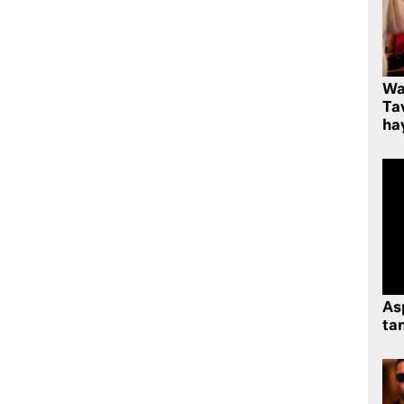
Wa
Ta
hay
As
tan