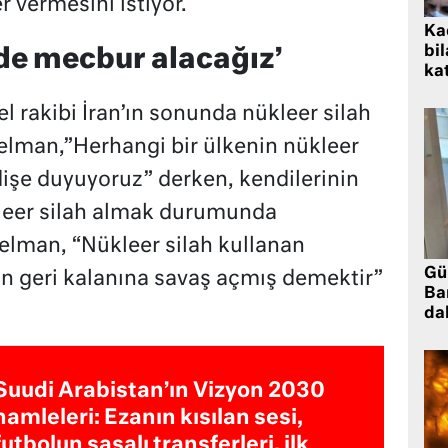
er vermesini istiyor.
Kad
bil
z de mecbur alacağız’
kat
l rakibi İran’ın sonunda nükleer silah
Selman,”Herhangi bir ülkenin nükleer
işe duyuyoruz” derken, kendilerinin
leer silah almak durumunda
Selman, “Nükleer silah kullanan
Gü
ın geri kalanına savaş açmış demektir”
Ba
da
Suudi Arabistan’ın Vizyon 2030
hamleleri: Ezanın kısılan sesi,
futbolun şaşalı transferleri, ilk