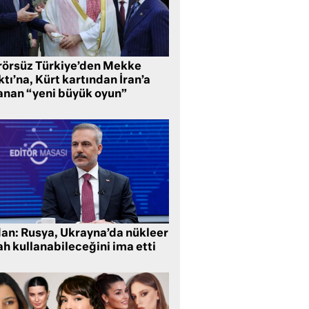
rörsüz Türkiye’den Mekke
tı’na, Kürt kartından İran’a
anan “yeni büyük oyun”
dan: Rusya, Ukrayna’da nükleer
ah kullanabileceğini ima etti