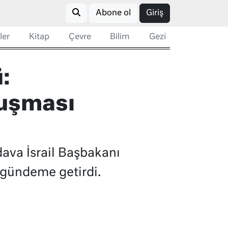
Abone ol
Giriş
ler
Kitap
Çevre
Bilim
Gezi
:
nuşması
dava İsrail Başbakanı
gündeme getirdi.