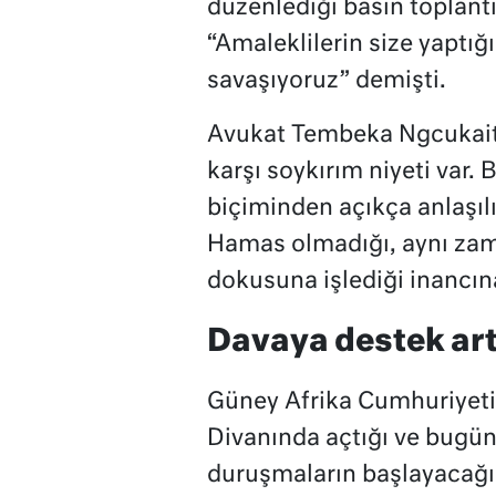
düzenlediği basın toplantı
“Amaleklilerin size yaptığı
savaşıyoruz” demişti.
Avukat Tembeka Ngcukaitobi
karşı soykırım niyeti var. 
biçiminden açıkça anlaşıl
Hamas olmadığı, aynı zama
dokusuna işlediği inancına
Davaya destek art
Güney Afrika Cumhuriyeti’n
Divanında açtığı ve bugün i
duruşmaların başlayacağı 