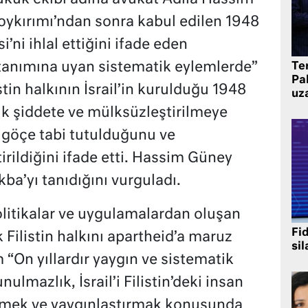
Soykırımı’ndan sonra kabul edilen 1948
’ni ihlal ettiğini ifade eden
 tanımına uyan sistematik eylemlerde”
Te
Pak
tin halkının İsrail’in kurulduğu 1948
uz
ik şiddete ve mülksüzleştirilmeye
u göçe tabi tutulduğunu ve
rildiğini ifade etti. Hassim Güney
ba’yı tanıdığını vurguladı.
 politikalar ve uygulamalardan oluşan
Fi
 Filistin halkını apartheid’a maruz
sil
m “On yıllardır yaygın ve sistematik
mazlık, İsrail’i Filistin’deki insan
r etmek ve yaygınlaştırmak konusunda