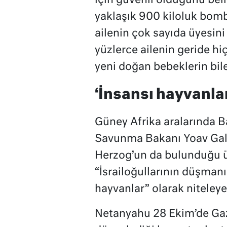
için güvenli olduğunu bel
yaklaşık 900 kiloluk bombal
ailenin çok sayıda üyesini 
yüzlerce ailenin geride hiç
yeni doğan bebeklerin bil
‘İnsansı hayvanlar
Güney Afrika aralarında 
Savunma Bakanı Yoav Gall
Herzog’un da bulunduğu üst 
“İsrailoğullarının düşmanı
hayvanlar” olarak niteleyen
Netanyahu 28 Ekim’de Gazz