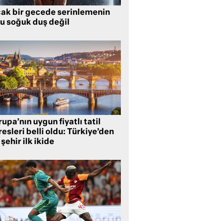
cak bir gecede serinlemenin
lu soğuk duş değil
upa’nın uygun fiyatlı tatil
esleri belli oldu: Türkiye’den
 şehir ilk ikide