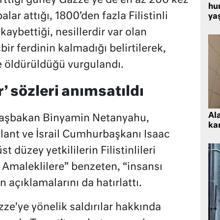
irttiği güney Gazze’ye de en az 200 kez
hu
ar attığı, 1800’den fazla Filistinli
ya
kaybettiği, nesillerdir var olan
bir ferdinin kalmadığı belirtilerek,
e öldürüldüğü vurgulandı.
’ sözleri anımsatıldı
Al
Başbakan Binyamin Netanyahu,
kar
ant ve İsrail Cumhurbaşkanı Isaac
düzey yetkililerin Filistinlileri
 Amaleklilere” benzeten, “insansı
 açıklamalarını da hatırlattı.
e’ye yönelik saldırılar hakkında