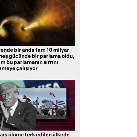
rende bir anda tam 10 milyar
neş gücünde bir parlama oldu,
im bu parlamanın sırrını
zmeye çalışıyor
vaş ölüme terk edilen ülkede