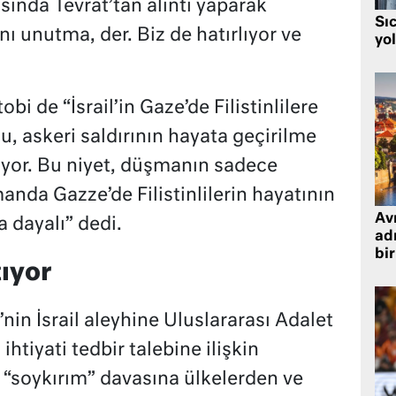
sında Tevrat’tan alıntı yaparak
Sı
nı unutma, der. Biz de hatırlıyor ve
yo
 de “İsrail’in Gaze’de Filistinlilere
Bu, askeri saldırının hayata geçirilme
ıyor. Bu niyet, düşmanın sadece
nda Gazze’de Filistinlilerin hayatının
Avr
 dayalı” dedi.
adr
bir
ıyor
in İsrail aleyhine Uluslararası Adalet
htiyati tedbir talebine ilişkin
“soykırım” davasına ülkelerden ve