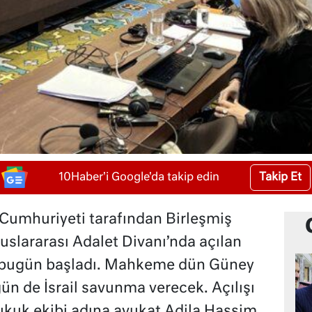
Takip Et
10Haber'i Google'da takip edin
a Cumhuriyeti tarafından Birleşmiş
luslararası Adalet Divanı’nda açılan
ı bugün başladı. Mahkeme dün Güney
gün de İsrail savunma verecek. Açılışı
ukuk ekibi adına avukat Adila Hassim