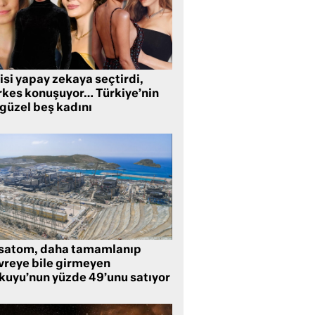
isi yapay zekaya seçtirdi,
rkes konuşuyor… Türkiye’nin
 güzel beş kadını
satom, daha tamamlanıp
vreye bile girmeyen
kuyu’nun yüzde 49’unu satıyor