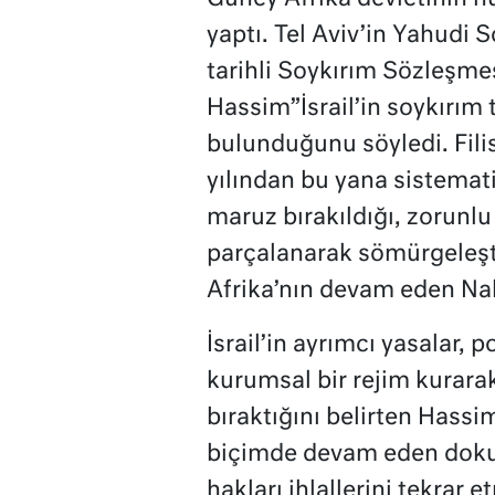
yaptı. Tel Aviv’in Yahudi 
tarihli Soykırım Sözleşmesi
Hassim”İsrail’in soykırım
bulunduğunu söyledi. Filis
yılından bu yana sistemat
maruz bırakıldığı, zorunl
parçalanarak sömürgeleşti
Afrika’nın devam eden Nak
İsrail’in ayrımcı yasalar,
kurumsal bir rejim kurarak
bıraktığını belirten Hassi
biçimde devam eden dokunul
hakları ihlallerini tekra