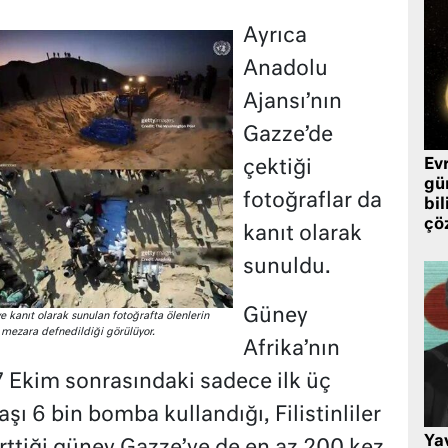
Ayrıca
Anadolu
Ajansı’nın
Gazze’de
Ev
çektiği
gü
fotoğraflar da
bil
çö
kanıt olarak
sunuldu.
Güney
 kanıt olarak sunulan fotoğrafta ölenlerin
 mezara defnedildiği görülüyor.
Afrika’nın
 7 Ekim sonrasındaki sadece ilk üç
şı 6 bin bomba kullandığı, Filistinliler
Ya