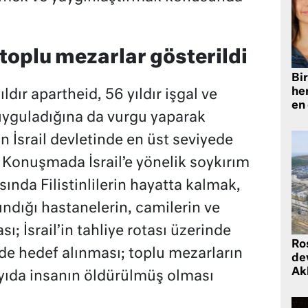
toplu mezarlar gösterildi
Bir
he
ıldır apartheid, 56 yıldır işgal ve
en
 uyguladığına da vurgu yaparak
n İsrail devletinde en üst seviyede
. Konuşmada İsrail’e yönelik soykırım
sında Filistinlilerin hayatta kalmak,
ındığı hastanelerin, camilerin ve
; İsrail’in tahliye rotası üzerinde
Ro
 de hedef alınması; toplu mezarların
de
Ak
yıda insanın öldürülmüş olması