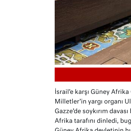
İsrail’e karşı Güney Afrik
Milletler’in yargı organı U
Gazze’de soykırım davas
Afrika tarafını dinledi, bu
Güney Afrika devletinin h