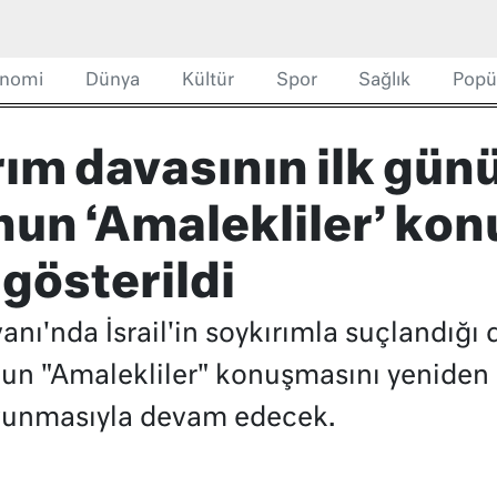
nomi
Dünya
Kültür
Spor
Sağlık
Popü
rım davasının ilk günü
un ‘Amalekliler’ ko
 gösterildi
anı'nda İsrail'in soykırımla suçlandığı 
n "Amalekliler" konuşmasını yeniden 
savunmasıyla devam edecek.