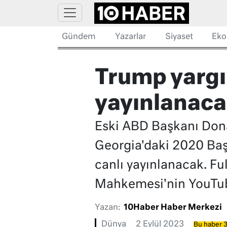
Gündem
Yazarlar
Siyaset
Eko
Trump yargı
yayınlanac
Eski ABD Başkanı Dona
Georgia'daki 2020 Başk
canlı yayınlanacak. Fu
Mahkemesi'nin YouTub
Yazan:
10Haber Haber Merkezi
Dünya
2 Eylül 2023
Bu haber 3