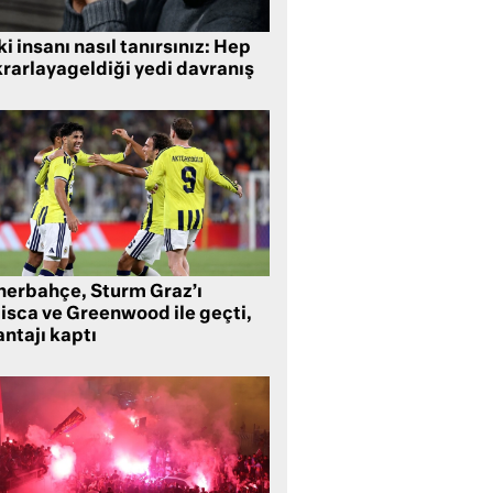
i insanı nasıl tanırsınız: Hep
krarlayageldiği yedi davranış
nerbahçe, Sturm Graz’ı
lisca ve Greenwood ile geçti,
ntajı kaptı