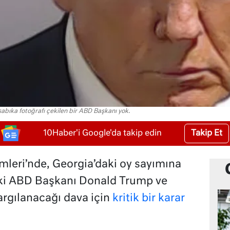
sabıka fotoğrafı çekilen bir ABD Başkanı yok.
Takip Et
10Haber'i Google'da takip edin
leri’nde, Georgia’daki oy sayımına
ki ABD Başkanı Donald Trump ve
argılanacağı dava için
kritik bir karar