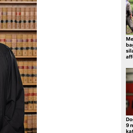
Me
bağ
sil
af
Do
9 m
kat