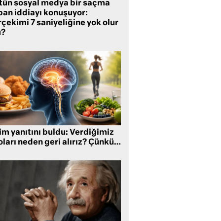
tün sosyal medya bir saçma
pan iddiayı konuşuyor:
çekimi 7 saniyeliğine yok olur
?
im yanıtını buldu: Verdiğimiz
oları neden geri alırız? Çünkü…