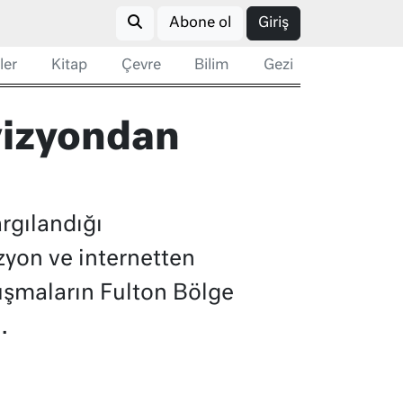
Abone ol
Giriş
ler
Kitap
Çevre
Bilim
Gezi
vizyondan
rgılandığı
zyon ve internetten
uşmaların Fulton Bölge
.