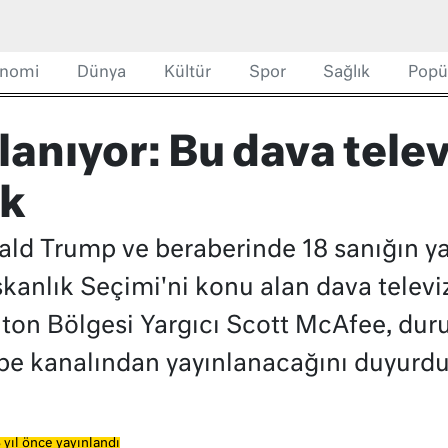
nomi
Dünya
Kültür
Spor
Sağlık
Popü
lanıyor: Bu dava tele
ak
ld Trump ve beraberinde 18 sanığın ya
anlık Seçimi'ni konu alan dava televi
lton Bölgesi Yargıcı Scott McAfee, dur
e kanalından yayınlanacağını duyurdu
 yıl önce yayınlandı