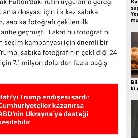
k Fulton’daki rutin uygulama gereği
Bü
sa
lama dosyası için ilk kez sabıka
Yer
mu
, sabıka fotoğrafı çekilen ilk
arihe geçmişti. Fakat bu fotoğrafını
n seçim kampanyası için önemli bir
 Trump, sabıka fotoğrafının çekildiği 24
için 7.1 milyon dolardan fazla bağış
Bil
kil
Batı’yı Trump endişesi sardı:
Cumhuriyetçiler kazanırsa
ABD’nin Ukrayna’ya desteği
kesilebilir