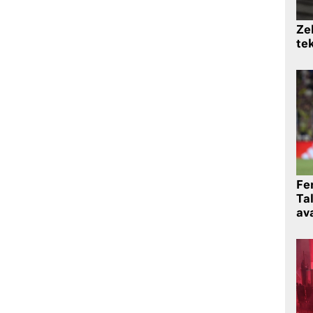
Zek
te
Fe
Ta
ava