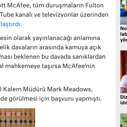
ott McAfee, tüm duruşmaların Fulton
ube kanalı ve televizyonlar üzerinden
laştırdı.
No
lab
esin olarak yayınlanacağı anlamına
yö
elik davaların arasında kamuya açık
lması beklenen bu davada sanıklardan
ral mahkemeye taşırsa McAfee’nin
el Kalem Müdürü Mark Meadows,
Diz
e görülmesi için başvuru yapmıştı.
idd