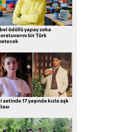
bel ödüllü yapay zeka
oratuvarını bir Türk
netecek
i setinde 17 yaşında kızla aşk
iası