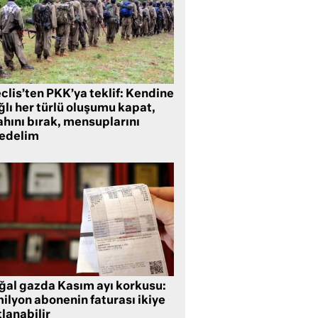
clis’ten PKK’ya teklif: Kendine
lı her türlü oluşumu kapat,
ahını bırak, mensuplarını
fedelim
ğal gazda Kasım ayı korkusu:
ilyon abonenin faturası ikiye
lanabilir