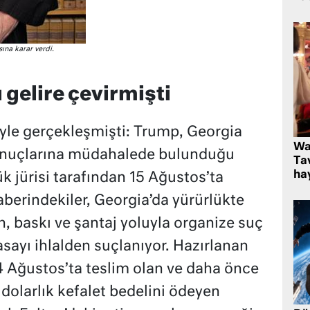
na karar verdi.
 gelire çevirmişti
yle gerçekleşmişti: Trump, Georgia
Wa
onuçlarına müdahalede bulunduğu
Ta
hay
k jürisi tarafından 15 Ağustos’ta
berindekiler, Georgia’da yürürlükte
n, baskı ve şantaj yoluyla organize suç
asayı ihlalden suçlanıyor. Hazırlanan
Ağustos’ta teslim olan ve daha önce
 dolarlık kefalet bedelini ödeyen