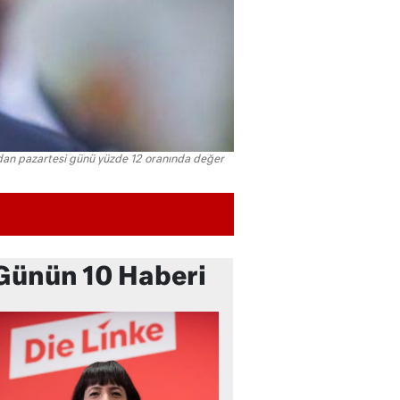
dından pazartesi günü yüzde 12 oranında değer
Günün 10 Haberi