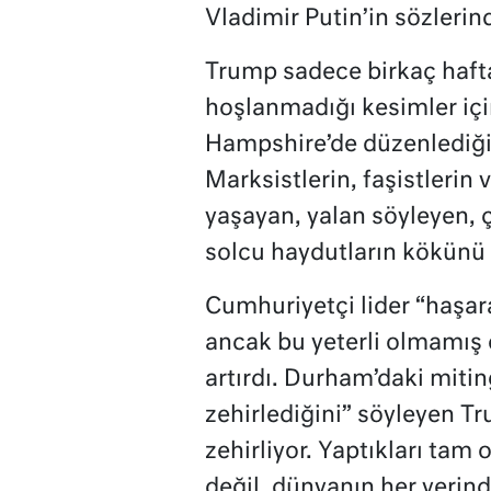
Vladimir Putin’in sözlerind
Trump sadece birkaç haft
hoşlanmadığı kesimler içi
Hampshire’de düzenlediği
Marksistlerin, faşistlerin 
yaşayan, yalan söyleyen, 
solcu haydutların kökünü
Cumhuriyetçi lider “haşara
ancak bu yeterli olmamış o
artırdı. Durham’daki miti
zehirlediğini” söyleyen T
zehirliyor. Yaptıkları ta
değil, dünyanın her yerind