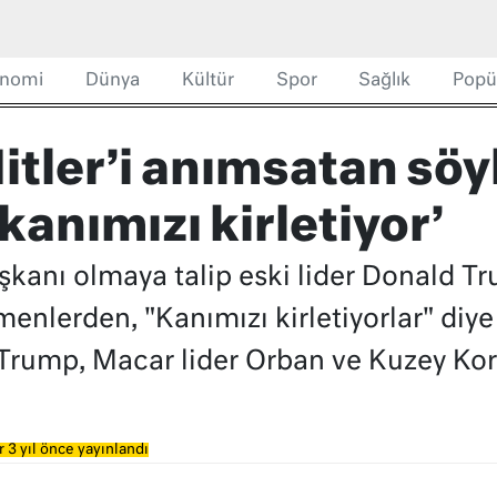
nomi
Dünya
Kültür
Spor
Sağlık
Popü
itler’i anımsatan söy
anımızı kirletiyor’
şkanı olmaya talip eski lider Donald 
nlerden, "Kanımızı kirletiyorlar" diye 
 Trump, Macar lider Orban ve Kuzey Kore
 3 yıl önce yayınlandı