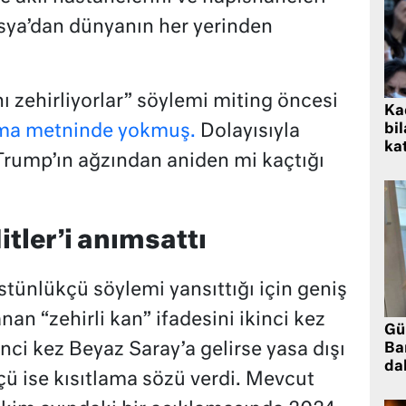
 Asya’dan dünyanın her yerinden
ı zehirliyorlar” söylemi miting öncesi
Kad
bil
ma metninde yokmuş.
Dolayısıyla
kat
Trump’ın ağzından aniden mi kaçtığı
itler’i anımsattı
stünlükçü söylemi yansıttığı için geniş
nan “zehirli kan” ifadesini ikinci kez
Gü
nci kez Beyaz Saray’a gelirse yasa dışı
Ba
da
ü ise kısıtlama sözü verdi. Mevcut