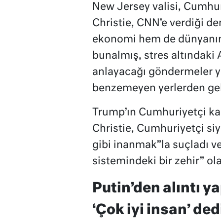
New Jersey valisi, Cumhur
Christie, CNN’e verdiği d
ekonomi hem de dünyanın 
bunalmış, stres altındaki
anlayacağı göndermeler ya
benzemeyen yerlerden gele
Trump’ın Cumhuriyetçi kan
Christie, Cumhuriyetçi siy
gibi inanmak”la suçladı ve
sistemindeki bir zehir” ol
Putin’den alıntı y
‘Çok iyi insan’ ded