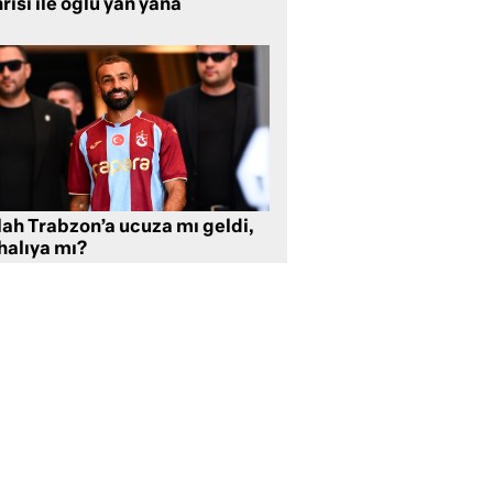
rısı ile oğlu yan yana
lah Trabzon’a ucuza mı geldi,
halıya mı?