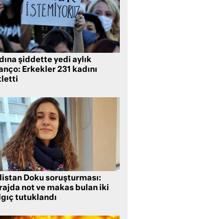
ına şiddette yedi aylık
anço: Erkekler 231 kadını
letti
listan Doku soruşturması:
rajda not ve makas bulan iki
lgıç tutuklandı