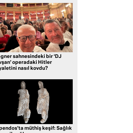
gner sahnesindeki bir ‘DJ
vşan’ operadaki Hitler
aletini nasıl kovdu?
pendos’ta müthiş keşif: Sağlık