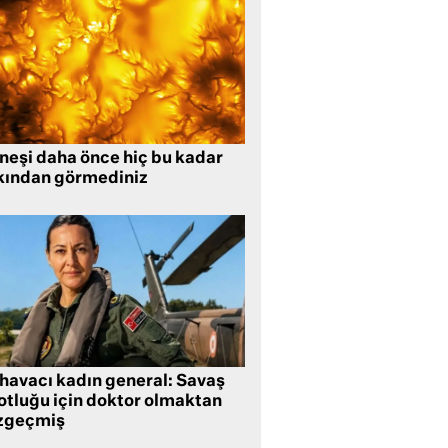
neşi daha önce hiç bu kadar
kından görmediniz
 havacı kadın general: Savaş
lotluğu için doktor olmaktan
zgeçmiş