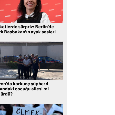
etlerde sürpriz: Berlin’de
rk Başbakan’ın ayak sesleri
yon’da korkunç şüphe: 4
şındaki çocuğu ailesi mi
dürdü?