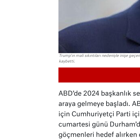
Trump'ın mali sıkıntıları nedeniyle inişe geçe
kaybetti.
ABD’de 2024 başkanlık seçi
araya gelmeye başladı. AB
için Cumhuriyetçi Parti i
cumartesi günü Durham’da
göçmenleri hedef alırken