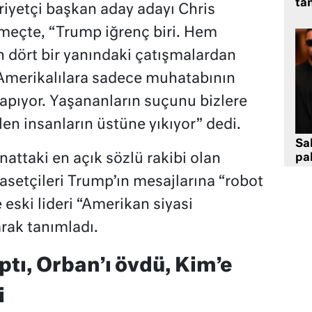
tan
iyetçi başkan aday adayı Chris
emeçte, “Trump iğrenç biri. Hem
dört bir yanındaki çatışmalardan
 Amerikalılara sadece muhatabının
pıyor. Yaşananların suçunu bizlere
n insanların üstüne yıkıyor” dedi.
Sa
attaki en açık sözlü rakibi olan
pa
asetçileri Trump’ın mesajlarına “robot
 eski lideri “Amerikan siyasi
arak tanımladı.
aptı, Orban’ı övdü, Kim’e
i