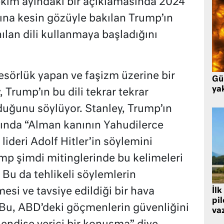
kim ayındaki bir açıklamasında 2024
ına kesin gözüyle bakılan Trump’ın
ılan dili kullanmaya başladığını
esörlük yapan ve faşizm üzerine bir
Gü
ya
 Trump’ın bu dili tekrar tekrar
lduğunu söylüyor. Stanley, Trump’ın
bında “Alman kanının Yahudilerce
lideri Adolf Hitler’in söylemini
ump şimdi mitinglerinde bu kelimeleri
r. Bu da tehlikeli söylemlerin
si ve tavsiye edildiği bir hava
İlk
pi
 “Bu, ABD’deki göçmenlerin güvenliğini
va