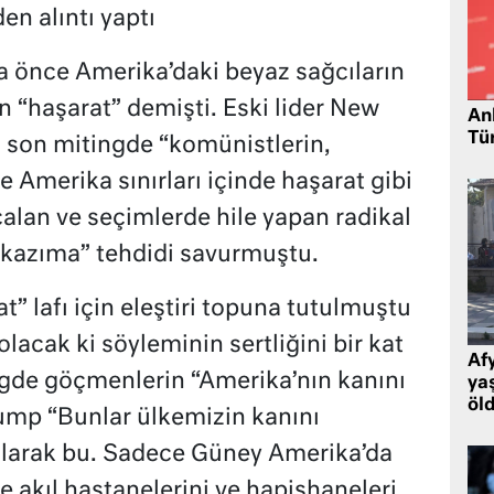
en alıntı yaptı
a önce Amerika’daki beyaz sağcıların
n “haşarat” demişti. Eski lider New
Ank
Tü
 son mitingde “komünistlerin,
ve Amerika sınırları içinde haşarat gibi
çalan ve seçimlerde hile yapan radikal
 kazıma” tehdidi savurmuştu.
t” lafı için eleştiri topuna tutulmuştu
lacak ki söyleminin sertliğini bir kat
Af
ngde göçmenlerin “Amerika’nın kanını
ya
öl
rump “Bunlar ülkemizin kanını
m olarak bu. Sadece Güney Amerika’da
e akıl hastanelerini ve hapishaneleri