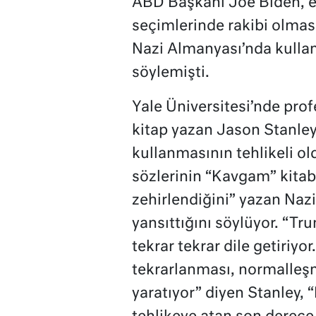
ABD Başkanı Joe Biden, e
seçimlerinde rakibi olmas
Nazi Almanyası’nda kullan
söylemişti.
Yale Üniversitesi’nde prof
kitap yazan Jason Stanley,
kullanmasının tehlikeli o
sözlerinin “Kavgam” kita
zehirlendiğini” yazan Nazi 
yansıttığını söylüyor. “Tr
tekrar tekrar dile getiriyo
tekrarlanması, normalleşme
yaratıyor” diyen Stanley,