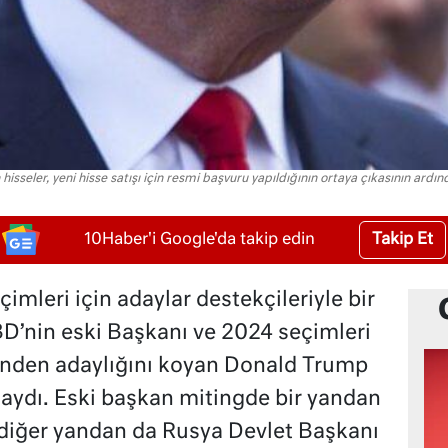
n hisseler, yeni hisse satışı için resmi başvuru yapıldığının ortaya çıkasının ar
Takip Et
10Haber'i Google'da takip edin
mleri için adaylar destekçileriyle bir
D’nin eski Başkanı ve 2024 seçimleri
çinden adaylığını koyan Donald Trump
ydı. Eski başkan mitingde bir yandan
 diğer yandan da Rusya Devlet Başkanı