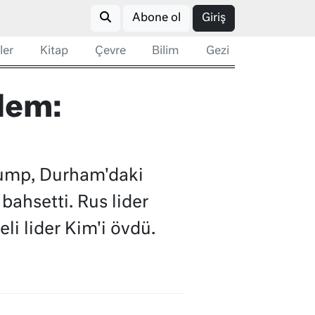
Abone ol
Giriş
ler
Kitap
Çevre
Bilim
Gezi
lem:
Trump, Durham'daki
bahsetti. Rus lider
li lider Kim'i övdü.