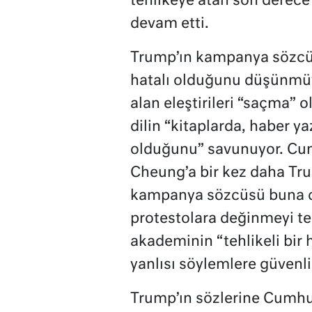
tehlikeye atan son derece
devam etti.
Trump’ın kampanya sözcü
hatalı olduğunu düşünmüyo
alan eleştirileri “saçma”
dilin “kitaplarda, haber y
olduğunu” savunuyor. Cu
Cheung’a bir kez daha Tr
kampanya sözcüsü buna ce
protestolara değinmeyi t
akademinin “tehlikeli bir
yanlısı söylemlere güvenli
Trump’ın sözlerine Cumhuri