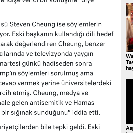
 endişe verici bir konuşma” diye
sü Steven Cheung ise söylemlerin
r. Eski başkanın kullandığı dili hedef
 olarak değerlendiren Cheung, benzer
azılarında ve televizyonda yaygın
Wa
Ta
martesi günkü hadiseden sonra
hay
ump’ın söylemleri sorulmuş ama
vap vermek yerine üniversitelerdeki
ercih etmiş. Cheung, medya ve
 hale gelen antisemitik ve Hamas
 bir sığınak sunduğunu” iddia etti.
yetçilerden bile tepki geldi. Eski
As