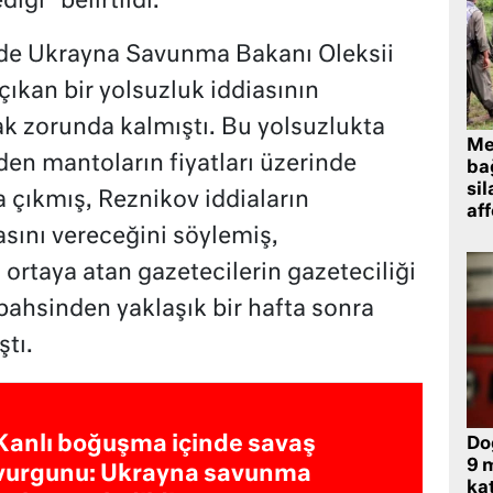
iği” belirtildi.
de Ukrayna Savunma Bakanı Oleksii
çıkan bir yolsuzluk iddiasının
k zorunda kalmıştı. Bu yolsuzlukta
Me
den mantoların fiyatları üzerinde
bağ
sil
 çıkmış, Reznikov iddiaların
af
asını vereceğini söylemiş,
ortaya atan gazetecilerin gazeteciliği
bahsinden yaklaşık bir hafta sonra
tı.
Kanlı boğuşma içinde savaş
Do
9 m
vurgunu: Ukrayna savunma
kat