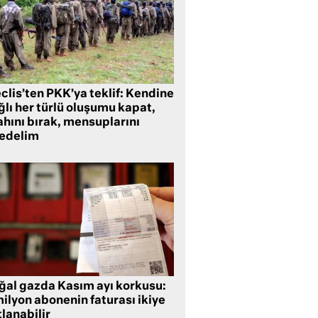
clis’ten PKK’ya teklif: Kendine
lı her türlü oluşumu kapat,
ahını bırak, mensuplarını
fedelim
ğal gazda Kasım ayı korkusu:
ilyon abonenin faturası ikiye
lanabilir