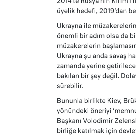
2014’te Rusya’nın Kırım’ı i
üyelik hedefi, 2019’dan be
Ukrayna ile müzakerelerin
önemli bir adım olsa da bi
müzakerelerin başlaması
Ukrayna şu anda savaş ha
zamanda yerine getirilece
bakılan bir şey değil. Dola
sürebilir.
Bununla birlikte Kiev, Br
yönündeki öneriyi ‘memnun
Başkanı Volodimir Zelens
birliğe katılmak için devl