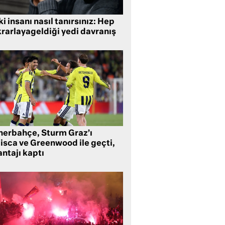
i insanı nasıl tanırsınız: Hep
krarlayageldiği yedi davranış
nerbahçe, Sturm Graz’ı
lisca ve Greenwood ile geçti,
ntajı kaptı