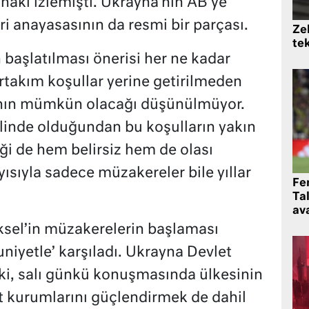
lhakı izlemişti. Ukrayna’nın AB’ye
ri anayasasının da resmi bir parçası.
Zek
te
 başlatılması önerisi her ne kadar
rtakım koşullar yerine getirilmeden
nın mümkün olacağı düşünülmüyor.
linde olduğundan bu koşulların yakın
ği de hem belirsiz hem de olası
yısıyla sadece müzakereler bile yıllar
Fe
Ta
ava
üksel’in müzakerelerin başlaması
iyetle’ karşıladı. Ukrayna Devlet
ki, salı günkü konuşmasında ülkesinin
et kurumlarını güçlendirmek de dahil