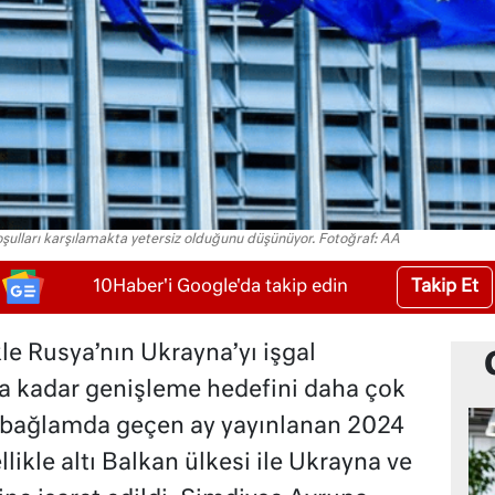
koşulları karşılamakta yetersiz olduğunu düşünüyor. Fotoğraf: AA
Takip Et
10Haber'i Google'da takip edin
kle Rusya’nın Ukrayna’yı işgal
a kadar genişleme hedefini daha çok
u bağlamda geçen ay yayınlanan 2024
ikle altı Balkan ülkesi ile Ukrayna ve