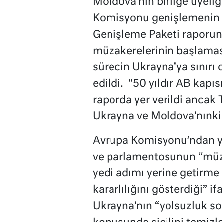
Moldova’nın birliğe üyeliğ
Komisyonu genişlemenin ye
Genişleme Paketi raporund
müzakerelerinin başlaması
sürecin Ukrayna’ya sınırı 
edildi. “50 yıldır AB kapıs
raporda yer verildi ancak 
Ukrayna ve Moldova’nınki 
Avrupa Komisyonu’ndan y
ve parlamentosunun “müza
yedi adımı yerine getirm
kararlılığını gösterdiği” i
Ukrayna’nın “yolsuzluk s