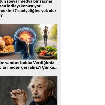
tün sosyal medya bir saçma
pan iddiayı konuşuyor:
çekimi 7 saniyeliğine yok olur
?
im yanıtını buldu: Verdiğimiz
oları neden geri alırız? Çünkü…