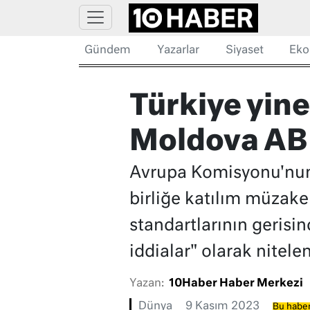
Gündem
Yazarlar
Siyaset
Eko
Türkiye yine
Moldova AB ü
Avrupa Komisyonu'nun
birliğe katılım müzaker
standartlarının gerisin
iddialar" olarak nitelen
Yazan:
10Haber Haber Merkezi
Dünya
9 Kasım 2023
Bu haber