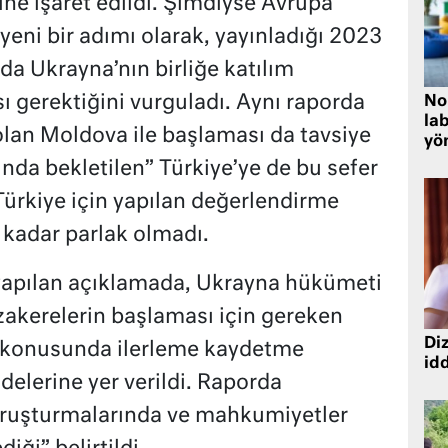
ine işaret edildi. Şimdiyse Avrupa
ni bir adımı olarak, yayınladığı 2023
a Ukrayna’nın birliğe katılım
 gerektiğini vurguladı. Aynı raporda
No
lab
olan Moldova ile başlaması da tavsiye
yö
ında bekletilen” Türkiye’ye de bu sefer
Türkiye için yapılan değerlendirme
kadar parlak olmadı.
apılan açıklamada, Ukrayna hükümeti
kerelerin başlaması için gereken
Diz
e konusunda ilerleme kaydetme
idd
fadelerine yer verildi. Raporda
oruşturmalarında ve mahkumiyetler