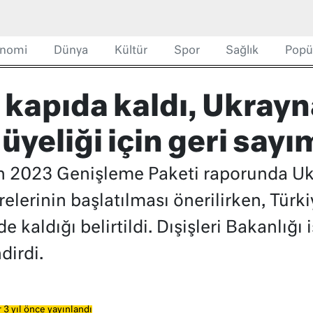
nomi
Dünya
Kültür
Spor
Sağlık
Popü
 kapıda kaldı, Ukrayn
yeliği için geri say
 2023 Genişleme Paketi raporunda Uk
elerinin başlatılması önerilirken, Türk
de kaldığı belirtildi. Dışişleri Bakanlığ
dirdi.
 3 yıl önce yayınlandı