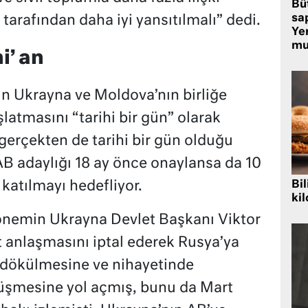
Bü
sa
 tarafından daha iyi yansıtılmalı” dedi.
Yer
mu
i’ an
n Ukrayna ve Moldova’nın birliğe
latmasını “tarihi bir gün” olarak
 gerçekten de tarihi bir gün olduğu
AB adaylığı 18 ay önce onaylansa da 10
e katılmayı hedefliyor.
Bil
kil
dönemin Ukrayna Devlet Başkanı Viktor
t anlaşmasını iptal ederek Rusya’ya
 dökülmesine ve nihayetinde
düşmesine yol açmış, bunu da Mart