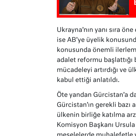
Ukrayna’nın yanı sıra öne 
ise AB’ye üyelik konusun
konusunda önemli ilerleme 
adalet reformu başlattığı 
mücadeleyi artırdığı ve ül
kabul ettiği anlatıldı.
Öte yandan Gürcistan’a da
Gürcistan’ın gerekli bazı a
ülkenin birliğe katılma ar
Komisyon Başkanı Ursula v
meselelerde muhalefetle ve