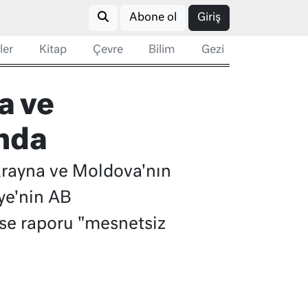
Abone ol
Giriş
ler
Kitap
Çevre
Bilim
Gezi
a ve
ımda
rayna ve Moldova'nın
iye'nin AB
ı ise raporu "mesnetsiz