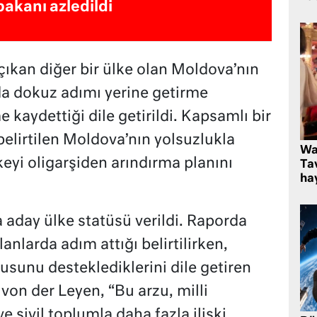
bakanı azledildi
çıkan diğer bir ülke olan Moldova’nın
da dokuz adımı yerine getirme
kaydettiği dile getirildi. Kapsamlı bir
belirtilen Moldova’nın yolsuzlukla
Wa
keyi oligarşiden arındırma planını
Ta
hay
 aday ülke statüsü verildi. Raporda
lanlarda adım attığı belirtilirken,
zusunu desteklediklerini dile getiren
on der Leyen, “Bu arzu, milli
 sivil toplumla daha fazla ilişki