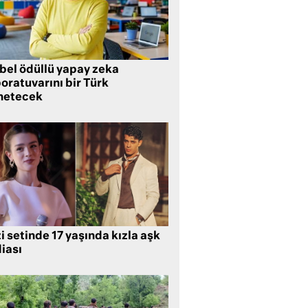
bel ödüllü yapay zeka
oratuvarını bir Türk
netecek
i setinde 17 yaşında kızla aşk
iası