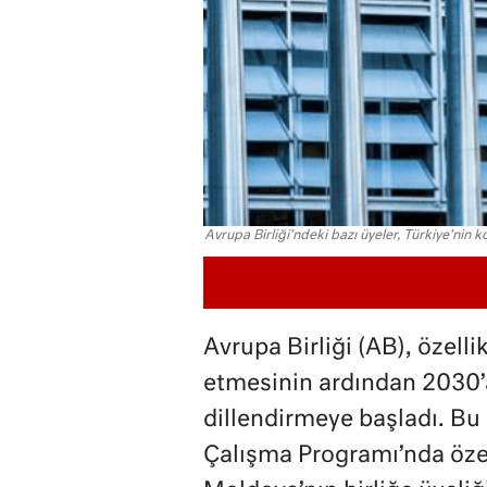
Avrupa Birliği'ndeki bazı üyeler, Türkiye'nin 
Avrupa Birliği (AB), özelli
etmesinin ardından 2030’
dillendirmeye başladı. B
Çalışma Programı’nda özell