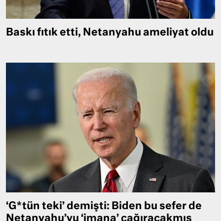
Baskı fıtık etti, Netanyahu ameliyat oldu
‘G*tün teki’ demişti: Biden bu sefer de
Netanyahu’yu ‘imana’ çağıracakmış