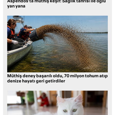
Aspendos’ta müthiş keşif: Sağlık tanrısı ile oğlu
yan yana
Müthiş deney başarılı oldu, 70 milyon tohum atıp
denize hayatı geri getirdiler