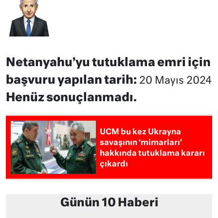
Netanyahu’yu tutuklama emri için
başvuru yapılan tarih:
20 Mayıs 2024
Henüz sonuçlanmadı.
UCM bu kez Ukrayna
savaşının ‘mimarları’
hakkında tutuklama kararı
çıkardı
Günün 10 Haberi