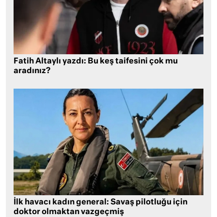
Fatih Altaylı yazdı: Bu keş taifesini çok mu
aradınız?
İlk havacı kadın general: Savaş pilotluğu için
doktor olmaktan vazgeçmiş