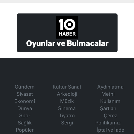
Oyunlar ve Bulmacalar
Gündem
Kültür Sanat
Aydınlatma
Siyaset
Arkeoloji
Metni
Ekonomi
Müzik
Kullanım
Dünya
Sinema
Şartları
Spor
Tiyatro
Çerez
Sağlık
Sergi
Politikamız
Popüler
İptal ve İade