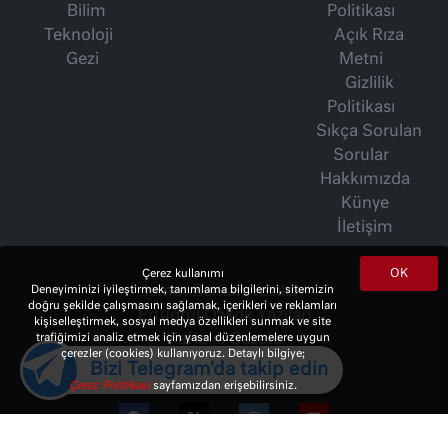
Bilim
Politikası
Teknoloji
Açık Rıza
Gezi
Metni
Gizlilik
Politikası
Sıkça Sorulan
Sorular
Hakkımızda
Künye
İletişim
OK
Çerez kullanımı
İsmet Berkan Yazıları
Deneyiminizi iyileştirmek, tanımlama bilgilerini, sitemizin
doğru şekilde çalışmasını sağlamak, içerikleri ve reklamları
Ertuğrul Özkök Yazıları
kişiselleştirmek, sosyal medya özellikleri sunmak ve site
Haftalık Gazete
trafiğimizi analiz etmek için yasal düzenlemelere uygun
çerezler (cookies) kullanıyoruz. Detaylı bilgiye;
Bizi Telegram'da takip edin
Çerez Politikası
sayfamızdan erişebilirsiniz.