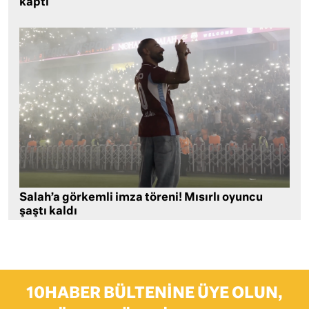
kaptı
Salah’a görkemli imza töreni! Mısırlı oyuncu
şaştı kaldı
10HABER BÜLTENINE ÜYE OLUN,