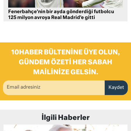
Fenerbahçe’nin bir ayda gönderdiği futbolcu
125 milyon avroya Real Madrid’e gitti
10HABER BÜLTENINE ÜYE OLUN,
GÜNDEM ÖZETI HER SABAH
MAILINIZE GELSIN.
Kaydet
İlgili Haberler