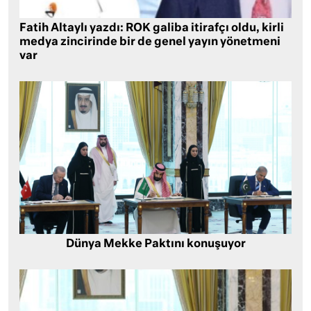
Fatih Altaylı yazdı: ROK galiba itirafçı oldu, kirli
medya zincirinde bir de genel yayın yönetmeni
var
Dünya Mekke Paktını konuşuyor