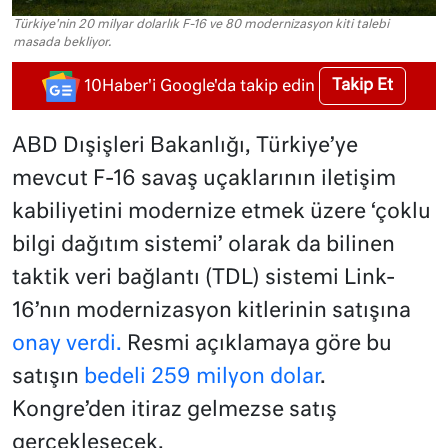
Türkiye'nin 20 milyar dolarlık F-16 ve 80 modernizasyon kiti talebi
masada bekliyor.
Takip Et
10Haber'i Google'da takip edin
ABD Dışişleri Bakanlığı, Türkiye’ye
mevcut F-16 savaş uçaklarının iletişim
kabiliyetini modernize etmek üzere ‘çoklu
bilgi dağıtım sistemi’ olarak da bilinen
taktik veri bağlantı (TDL) sistemi Link-
16’nın modernizasyon kitlerinin satışına
onay verdi.
Resmi açıklamaya göre bu
satışın
bedeli 259 milyon dolar
.
Kongre’den itiraz gelmezse satış
gerçekleşecek.