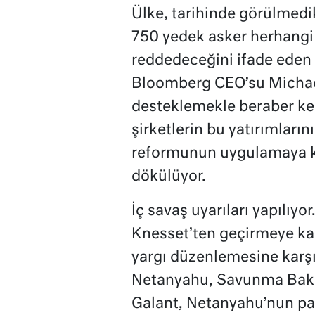
Ülke, tarihinde görülmedik
750 yedek asker herhangi 
reddedeceğini ifade eden b
Bloomberg CEO’su Michael
desteklemekle beraber ken
şirketlerin bu yatırımların
reformunun uygulamaya k
dökülüyor.
İç savaş uyarıları yapılıyo
Knesset’ten geçirmeye ka
yargı düzenlemesine karş
Netanyahu, Savunma Bakan
Galant, Netanyahu’nun part