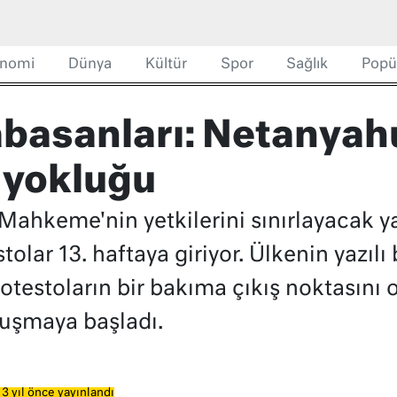
nomi
Dünya
Kültür
Spor
Sağlık
Popü
rabasanları: Netanyah
 yokluğu
k Mahkeme'nin yetkilerini sınırlayacak y
stolar 13. haftaya giriyor. Ülkenin yazıl
estoların bir bakıma çıkış noktasını o
luşmaya başladı.
3 yıl önce yayınlandı