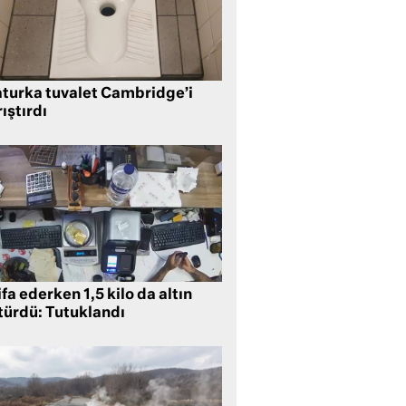
aturka tuvalet Cambridge’i
ıştırdı
ifa ederken 1,5 kilo da altın
türdü: Tutuklandı