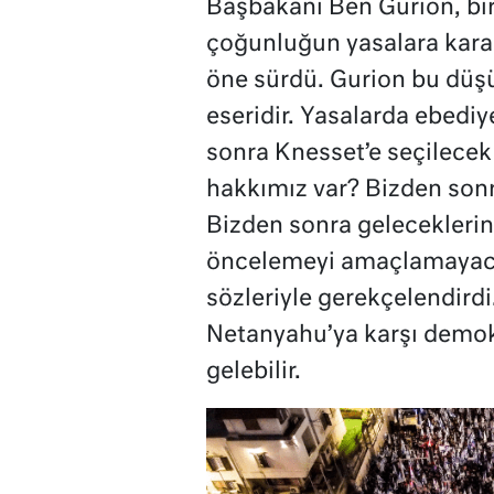
Başbakanı Ben Gurion, bi
çoğunluğun yasalara kara
öne sürdü. Gurion bu düş
eseridir. Yasalarda ebediye
sonra Knesset’e seçilecek
hakkımız var? Bizden sonr
Bizden sonra geleceklerin
öncelemeyi amaçlamayaca
sözleriyle gerekçelendirdi
Netanyahu’ya karşı demokr
gelebilir.