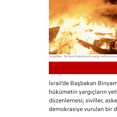
İsrailliler, Tel Aviv hükümetin yargı reformun
İsrail’de Başbakan Binya
hükümetin yargıçların yetk
düzenlemesi; siviller, aske
demokrasiye vurulan bir d