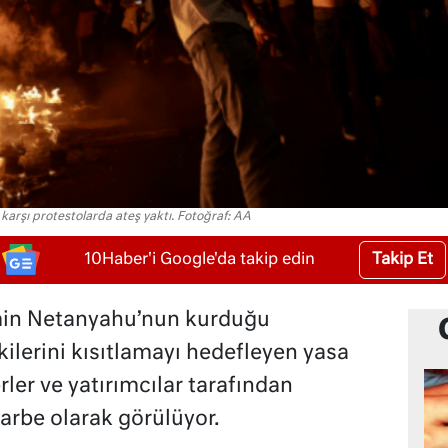
a karşı protestolarda ateş yaktı. Fotoğraf: AA
Takip Et
10Haber'i Google'da takip edin
min Netanyahu’nun kurduğu
ilerini kısıtlamayı hedefleyen yasa
rler ve yatırımcılar tarafından
arbe olarak görülüyor.