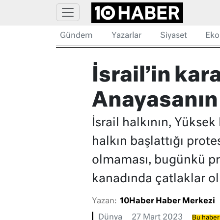
Gündem
Yazarlar
Siyaset
Eko
İsrail’in ka
Anayasanın
İsrail halkının, Yükse
halkın başlattığı prote
olmaması, bugünkü prot
kanadında çatlaklar o
Yazan:
10Haber Haber Merkezi
Dünya
27 Mart 2023
Bu haber 