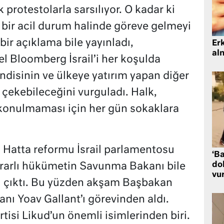
 protestolarla sarsılıyor. O kadar ki
bir acil durum halinde göreve gelmeyi
ir açıklama bile yayınladı,
Er
al
 Bloomberg İsrail’i her koşulda
disinin ve ülkeye yatırım yapan diğer
ı çekebileceğini vurguladı. Halk,
onulmaması için her gün sokaklara
r. Hatta reformu İsrail parlamentosu
‘Ba
dol
rarlı hükümetin Savunma Bakanı bile
vu
ı çıktı. Bu yüzden akşam Başbakan
ı Yoav Gallant’ı görevinden aldı.
isi Likud’un önemli isimlerinden biri.