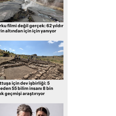
ku filmi değil gerçek: 62 yıldır
in altından için için yanıyor
tuşa için dev işbirliği: 5
eden 55 bilim insanı 8 bin
lık geçmişi araştırıyor