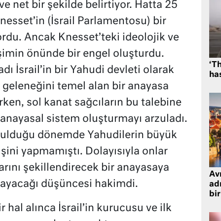
e net bir şekilde belirtiyor. Hatta 25
nesset’in (İsrail Parlamentosu) bir
du. Ancak Knesset’teki ideolojik ve
rişimin önünde bir engel oluşturdu.
‘Th
 İsrail’in bir Yahudi devleti olarak
has
geleneğini temel alan bir anayasa
rken, sol kanat sağcıların bu talebine
r anayasal sistem oluşturmayı arzuladı.
kurulduğu dönemde Yahudilerin büyük
işini yapmamıştı. Dolayısıyla onlar
ını şekillendirecek bir anayasaya
Avr
ayacağı düşüncesi hakimdi.
adr
bir
hal alınca İsrail’in kurucusu ve ilk