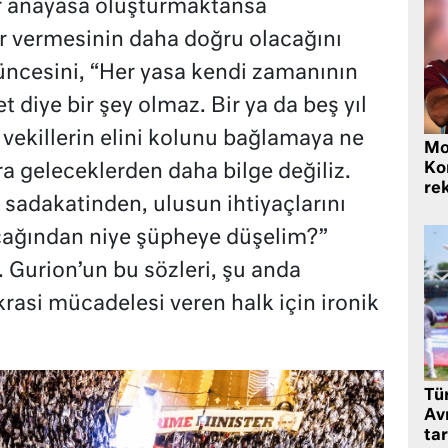
r anayasa oluşturmaktansa
r vermesinin daha doğru olacağını
üncesini, “Her yasa kendi zamanının
t diye bir şey olmaz. Bir ya da beş yıl
 vekillerin elini kolunu bağlamaya ne
Mo
Ko
a geleceklerden daha bilge değiliz.
rek
 sadakatinden, ulusun ihtiyaçlarını
ğından niye şüpheye düşelim?”
. Gurion’un bu sözleri, şu anda
asi mücadelesi veren halk için ironik
Tü
Av
tar