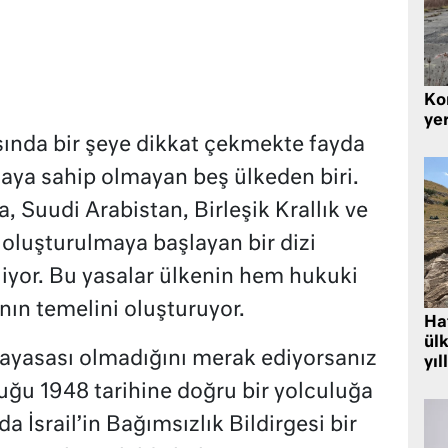
Kor
yer
nda bir şeye dikkat çekmekte fayda
yasaya sahip olmayan beş ülkeden biri.
, Suudi Arabistan, Birleşik Krallık ve
 oluşturulmaya başlayan bir dizi
liyor. Bu yasalar ülkenin hem hukuki
ın temelini oluşturuyor.
Hat
ülk
 anayasası olmadığını merak ediyorsanız
yıl
uğu 1948 tarihine doğru bir yolculuğa
 İsrail’in Bağımsızlık Bildirgesi bir