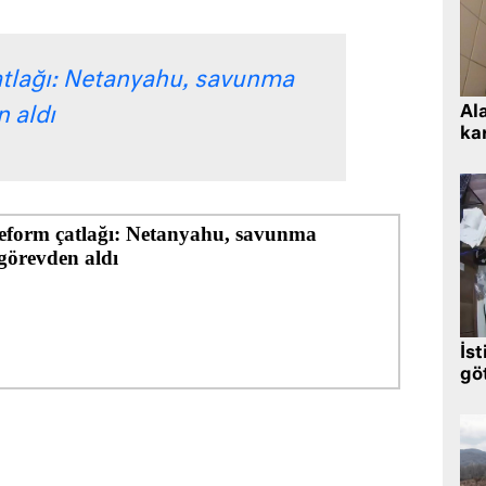
çatlağı: Netanyahu, savunma
Al
 aldı
kar
İst
gö