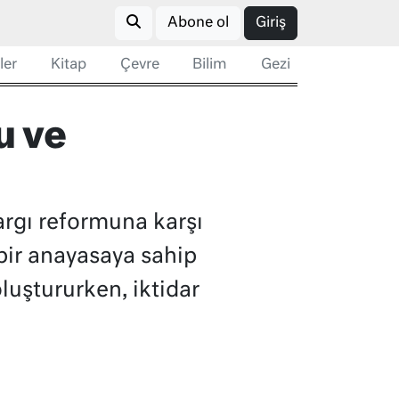
Abone ol
Giriş
ler
Kitap
Çevre
Bilim
Gezi
u ve
argı reformuna karşı
ı bir anayasaya sahip
luştururken, iktidar