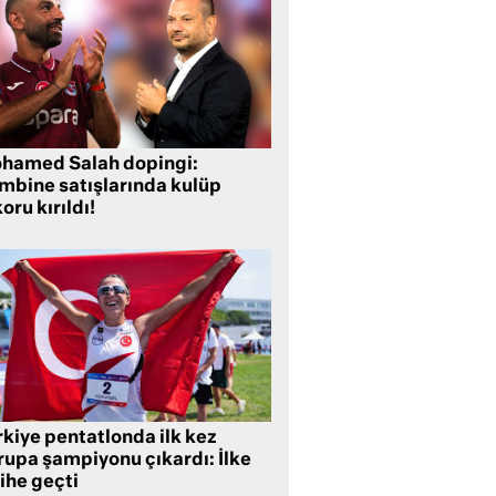
hamed Salah dopingi:
mbine satışlarında kulüp
oru kırıldı!
rkiye pentatlonda ilk kez
rupa şampiyonu çıkardı: İlke
ihe geçti