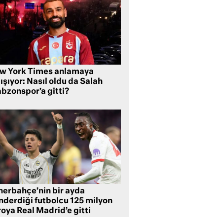
w York Times anlamaya
ışıyor: Nasıl oldu da Salah
abzonspor’a gitti?
nerbahçe’nin bir ayda
nderdiği futbolcu 125 milyon
oya Real Madrid’e gitti