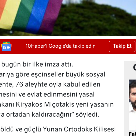
Takip Et
10Haber'i Google'da takip edin
ugün bir ilke imza attı.
rıya göre eşcinseller büyük sosyal
lehte, 76 aleyhte oyla kabul edilen
mesini ve evlat edinmesini yasal
kanı Kiryakos Miçotakis yeni yasanın
rca ortadan kaldıracağını” söyledi.
öldü ve güçlü Yunan Ortodoks Kilisesi
Fat