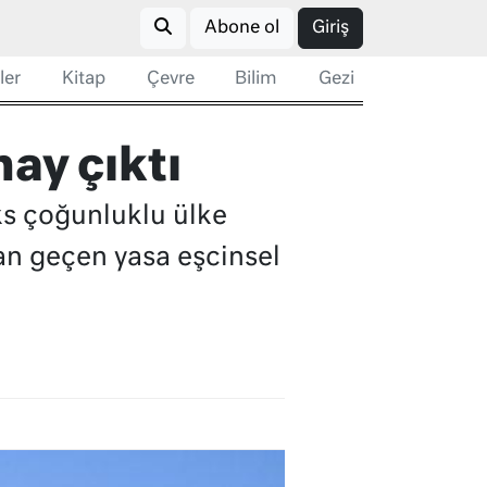
Abone ol
Giriş
ler
Kitap
Çevre
Bilim
Gezi
ay çıktı
oks çoğunluklu ülke
dan geçen yasa eşcinsel