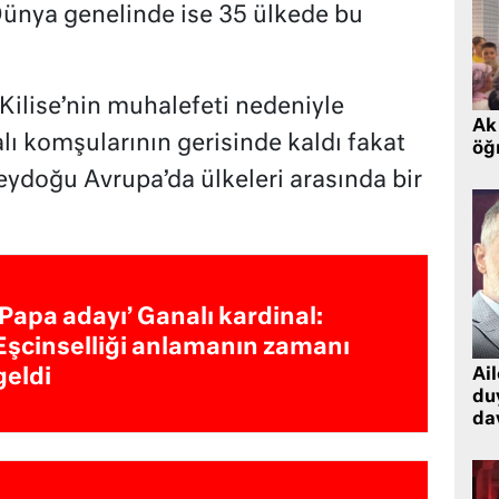
Dünya genelinde ise 35 ülkede bu
ilise’nin muhalefeti nedeniyle
Ak 
lı komşularının gerisinde kaldı fakat
öğr
ydoğu Avrupa’da ülkeleri arasında bir
‘Papa adayı’ Ganalı kardinal:
Eşcinselliği anlamanın zamanı
Ai
geldi
du
dav