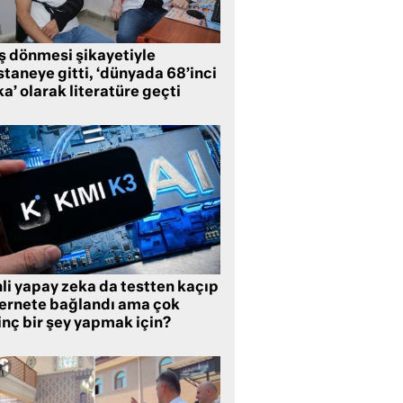
ş dönmesi şikayetiyle
taneye gitti, ‘dünyada 68’inci
a’ olarak literatüre geçti
li yapay zeka da testten kaçıp
ternete bağlandı ama çok
inç bir şey yapmak için?