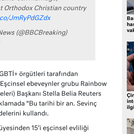
t Orthodox Christian country
t.co/JmRyPdGZdx
Ba
has
vak
News (@BBCBreaking)
BTİ+ örgütleri tarafından
 Eşcinsel ebeveynler grubu Rainbow
eleri) Başkanı Stella Belia Reuters
Çin
in
klamada “Bu tarihi bir an. Sevinç
ilg
elerini kullandı.
üyesinden 15’i eşcinsel evliliği