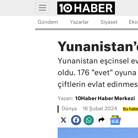
Gündem
Yazarlar
Siyaset
Eko
Yunanistan’d
Yunanistan eşcinsel evl
oldu. 176 "evet" oyuna
çiftlerin evlat edinme
Yazan:
10Haber Haber Merkezi
Dünya
16 Şubat 2024
Bu habe