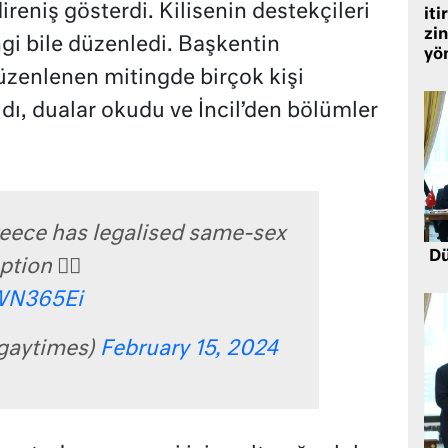
direniş gösterdi. Kilisenin destekçileri
iti
zin
ngi bile düzenledi. Başkentin
yö
enlenen mitingde birçok kişi
ıdı, dualar okudu ve İncil’den bölümler
reece has legalised same-sex
Dü
on 🏳️‍🌈
QWN365Ei
gaytimes)
February 15, 2024