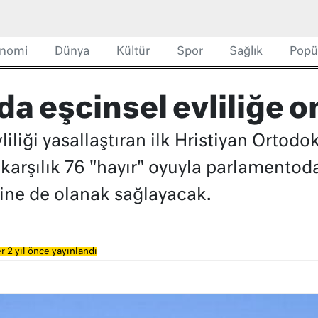
nomi
Dünya
Kültür
Spor
Sağlık
Popü
a eşcinsel evliliğe on
iliği yasallaştıran ilk Hristiyan Ortod
 karşılık 76 "hayır" oyuyla parlamento
sine de olanak sağlayacak.
r 2 yıl önce yayınlandı