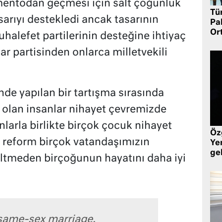
mentodan geçmesi için salt çoğunluk
Tü
arıyı destekledi ancak tasarının
Pa
Or
halefet partilerinin desteğine ihtiyaç
r partisinden onlarca milletvekili
e yapılan bir tartışma sırasında
lan insanlar nihayet çevremizde
larla birlikte birçok çocuk nihayet
Öz
u reform birçok vatandaşımızın
Yen
ge
iltmeden birçoğunun hayatını daha iyi
 same-sex marriage,