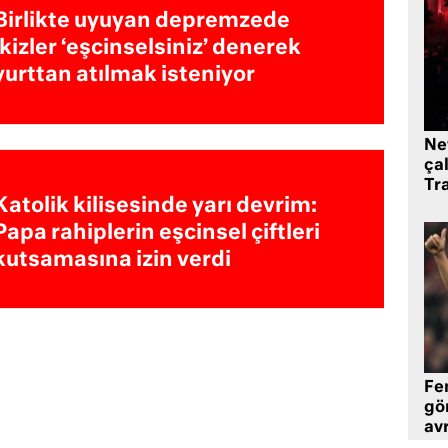
Birlikte uyuyan depremzede
ikizler ‘eşcinselsiniz’ denerek
yurttan atılmak isteniyor
Ne
çal
Tr
Katolik kilisesinde yarı devrim:
Papa rahiplerin eşcinsel çiftleri
kutsamasına izin verdi
Fe
gö
avr