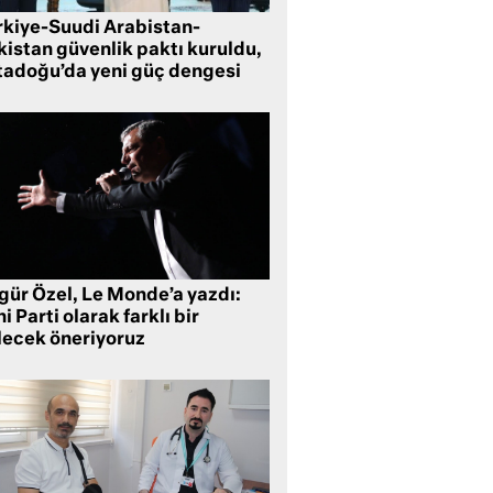
rkiye-Suudi Arabistan-
kistan güvenlik paktı kuruldu,
tadoğu’da yeni güç dengesi
gür Özel, Le Monde’a yazdı:
i Parti olarak farklı bir
lecek öneriyoruz