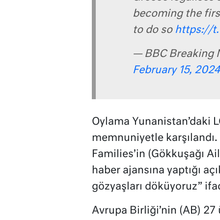
becoming the firs
to do so
https://
— BBC Breaking 
February 15, 2024
Oylama Yunanistan’daki LG
memnuniyetle karşılandı.
Families’in (Gökkuşağı Ail
haber ajansına yaptığı açı
gözyaşları döküyoruz” ifad
Avrupa Birliği’nin (AB) 27 