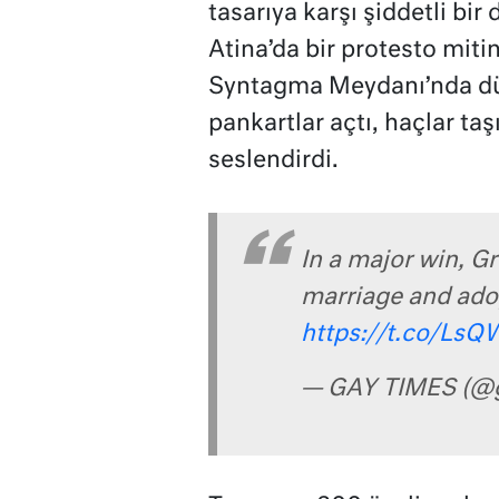
tasarıya karşı şiddetli bir 
Atina’da bir protesto miti
Syntagma Meydanı’nda düz
pankartlar açtı, haçlar taş
seslendirdi.
In a major win, G
marriage and adopti
https://t.co/Ls
— GAY TIMES (@