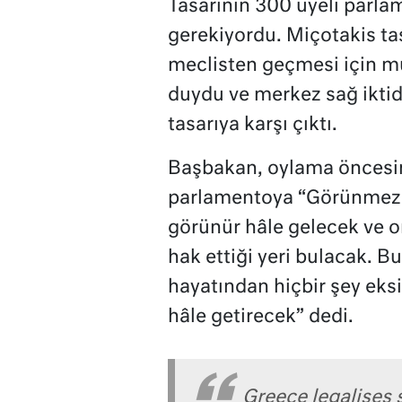
Tasarının 300 üyeli parla
gerekiyordu. Miçotakis tas
meclisten geçmesi için mu
duydu ve merkez sağ iktida
tasarıya karşı çıktı.
Başbakan, oylama öncesind
parlamentoya “Görünmez o
görünür hâle gelecek ve on
hak ettiği yeri bulacak. B
hayatından hiçbir şey eks
hâle getirecek” dedi.
Greece legalises