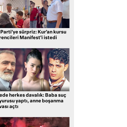
Parti’ye sürpriz: Kur’an kursu
encileri Manifest’i istedi
lede herkes davalık: Baba suç
yurusu yaptı, anne boşanma
ası açtı