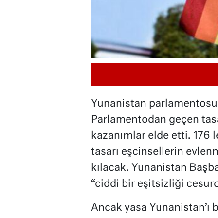
Yunanistan parlamentosu b
Parlamentodan geçen tasa
kazanımlar elde etti. 176 
tasarı eşcinsellerin evlen
kılacak. Yunanistan Başba
“ciddi bir eşitsizliği cesu
Ancak yasa Yunanistan’ı b